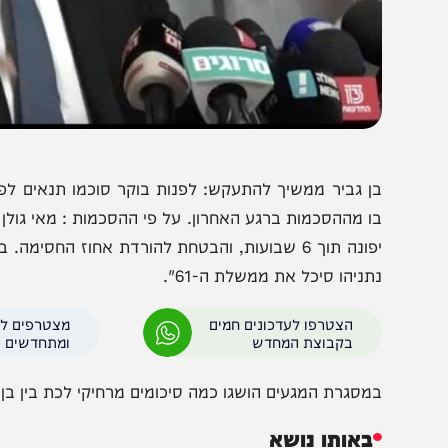
בן גביר
ן גביר ממשיך להתעקש: לפנות בוקר סוכמו תנאים לפרישת עו
ו מההסכמות ברגע האחרון. על פי ההסכמות : מאי גולן היתה 
יפונה תוך 6 שבועות, והבטחת להורדת אחוז החסימה. בעוצ
תניהו סיכל את ממשלת ה-61".
הצטרפו לעדכונים חמים
מצטרפים לערוץ
בקבוצת המחדש
ומתחדשים כל הזמן