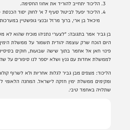
ואף שובצה ברשימת המפלגה לכנסת לפני כמה מערכות ב
עמדות עוצמה יהודית.
נתניהו יתחייב לפנות את חאן אל אחמר בתוך שישה שבועו
הליכוד יתחייב להוריד את אחוז החסימה.
הליכוד יפעל לביטול סעיף 7 א' לחוק י
מיכאל בן ארי, ברוך מרזל ובנצי גופשטיין במערכות הבחיר
ן גביר אמר בתגובה: "לצערי נתניהו מוכיח שהוא לא מעוניין 
יום הוכח שרק עוצמה יהודית תשמור על ממשלת הימין, אם נת
ינוי חאן אל אחמר בתוך שישה שבועות, חוקים בסיסיים והעב
ממשלת אחדות עם גנץ ושלא יספר לנו סיפורים על שהוא רוצה
ליכוד: מצפים מבן גביר לגלות אחריות ולא לשרוף קולות ולפגוע
מקימים ממשלת ימין חזקה לישראל. המחנה הלאומי לא יס
תלויה באחמד טיבי.