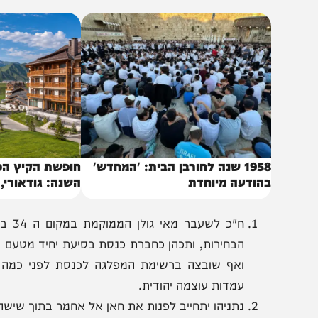
מסגרת המגעים הושגו כמה סיכומים מרחיקי לכת בין בן גביר לבי
באותו נושא
1958 שנה לחורבן הבית: 'המחדש'
חופשת הקיץ הכי מרע
הודעה מיוחדת
השנה: גודאורי, גאורג
של הקווקז״
ח"כ לשעבר מאי
הבחירות, ותכהן כחברת כנסת בסיעת יחיד מטעם מפלגת עו