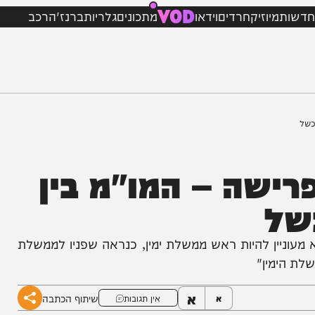
VOD
מיוזיק
חרדים
וידאו
מתכונים
גלריות
ברנז'ה
רכב
שה – המו"מ בין
ל
יין להיות ראש ממשלת ימין, כנראה שפניו לממשלת
מין"
א
שיתוף הכתבה
א
אין תגובות