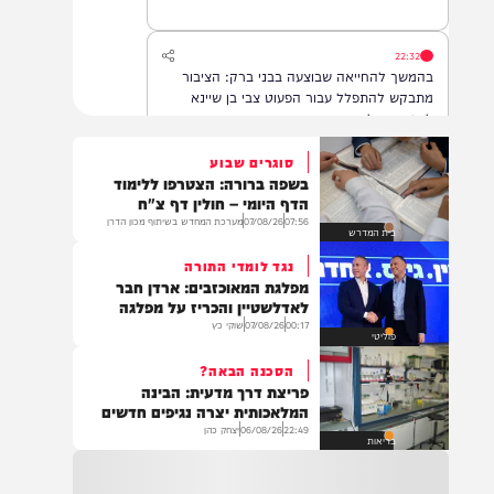
22:32
בהמשך להחייאה שבוצעה בבני ברק: הציבור
מתבקש להתפלל עבור הפעוט צבי בן שיינא
לרפואה שלמה
סוגרים שבוע
בשפה ברורה: הצטרפו ללימוד
21:32
הדף היומי – חולין דף צ"ח
בין הזמנים: שלושה בחורי ישיבות חולצו
07:56
07/08/26
מערכת המחדש בשיתוף מכון הדרן
בית המדרש
מהכינרת לאחר שנסחפו לעומק האגם, בחוף
בלתי מוכרז כשהם על גבי אביזר ציפה.
נגד לומדי התורה
מפלגת המאוכזבים: ארדן חבר
לאדלשטיין והכריז על מפלגה
00:17
07/08/26
שוקי כץ
21:31
פוליטי
בני ברק: חובשים ופראמדיקים של ארגון הצלה
הסכנה הבאה?
מבצעים פעולות החייאה על תינוק כבן שנה וחצי
פריצת דרך מדעית: הבינה
לאחר שנחנק משקית.
המלאכותית יצרה נגיפים חדשים
22:49
06/08/26
יצחק כהן
בריאות