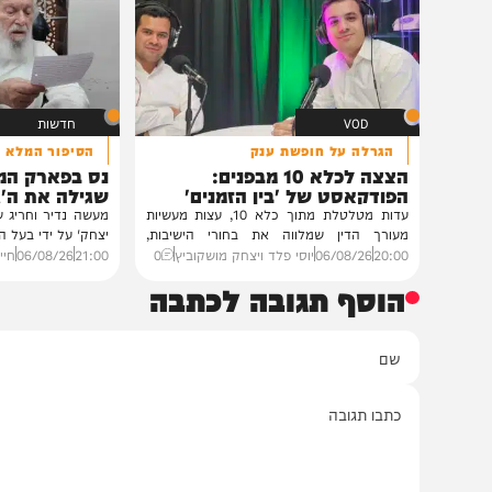
בית צדיקים יעמוד
גלריה: שמחת נישואי
פוסק עדת תימן הגר"
רבנים ואישי ציבור השתתפ
נכדת פוסק עדת תימן, ה
רצאבי,...
11:00
05/08/26
חיים גפן
0
VOD
חדשות
הגרלה על חופשת ענק
הסיפור המלא
הצצה לכלא 10 מבפנים:
נס בפארק המים: ה
הפודקאסט של 'בין הזמנים'
שגילה את ה'גידול ה
עדות מטלטלת מתוך כלא 10, עצות מעשיות
מעשה נדיר וחריג שהתפרסם 
מעורך הדין שמלווה את בחורי הישיבות,
יצחק' על ידי בעל המעשה בעצ
ביקורת...
20:00
06/08/26
יוסי פלד ויצחק מושקוביץ
0
21:00
06/08/26
חיים גפן
0