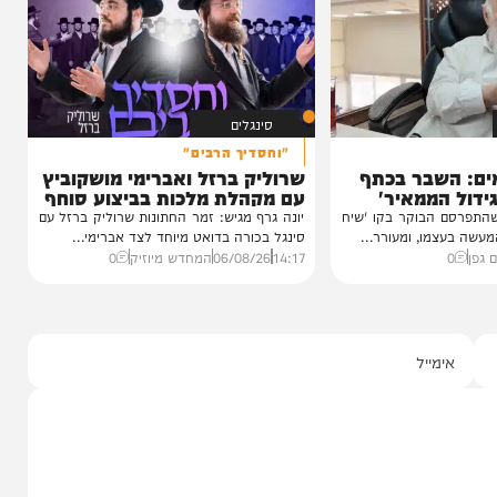
 נכדת
י רצאבי
ו בשמחת נישואי
גאון רבי יצחק
סינגלים
"וחסדיך הרבים"
שבר בכתף
שרוליק ברזל ואברימי מושקוביץ
ממאיר'
עם מקהלת מלכות בביצוע סוחף
הבוקר בקו 'שיח
יונה גרף מגיש: זמר החתונות שרוליק ברזל עם
מו, ומעורר...
סינגל בכורה בדואט מיוחד לצד אברימי...
14:17
06/08/26
המחדש מיוזיק
0