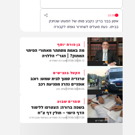
22:55
אסון בבני ברק: נקבע מותו של הפעוט שנחנק
בביתו. כעת פועלים לשחרור גופתו לקבורה
בן פורת יוסף
מה באמת מסתתר מאחורי הפיתוי
22:32
המתוק? | הגר"י הללויה
בהמשך להחייאה שבוצעה בבני ברק: הציבור
08:12
07/08/26
מערכת המחדש
וידאו
מתבקש להתפלל עבור הפעוט צבי בן שיינא
לרפואה שלמה
הקטל בכבישים
טרגדיה סמוך לבית שמש: רוכב
אופניים נהרג מפגיעת רכב
08:04
07/08/26
יצחק כהן
21:32
בארץ
בין הזמנים: שלושה בחורי ישיבות חולצו
סוגרים שבוע
מהכינרת לאחר שנסחפו לעומק האגם, בחוף
בשפה ברורה: הצטרפו ללימוד
בלתי מוכרז כשהם על גבי אביזר ציפה.
הדף היומי – חולין דף צ"ח
07:56
07/08/26
מערכת המחדש בשיתוף מכון הדרן
בית המדרש