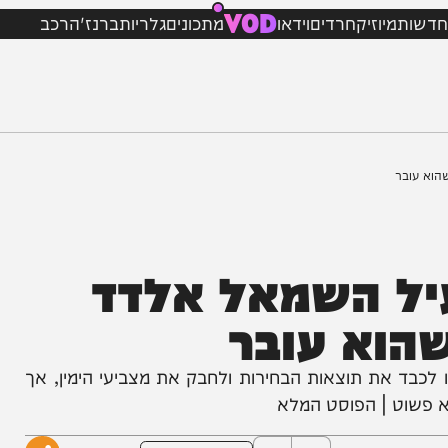
VOD
מיוזיק
חרדים
וידאו
מתכונים
גלריות
ברנז'ה
רכב
 השמאל אלדד
וא עובר
ת תוצאות הבחירות ולחבק את מצביעי הימין, אך
ט | הפוסט המלא