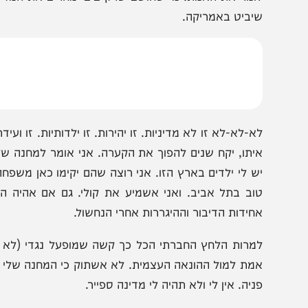
י שמעז לאתגר את המחשבה: מה נכון לעשות. אלה זמנים ק
הפסים, זה מה שהילדים שלי שומעים הרבה. מה שאומרים לב
ינור הביוב הקרוי הטוויטר.
תל אביב אני כבר לא יכול להסתובב בלי לשמוע קללות. זה
ומר את האמת. מי שחושב שרק ביבי מחריב את המדינה שיקח
יביט באמריקה.
א-לא-לא זו לא מדיניות. זו יהירות. זו ילדותיות. זו ועידת ח
יתו, יקח שנים להפוך את הקערה. אני אומר למחנה שלי: עוז 
ש לי ילדים בארץ הזו. אני רוצה שהם יקימו כאן משפחה. אני ר
וב בתל אביב. ואני אשמיע את קולי. גם אם אהיה הילד הי