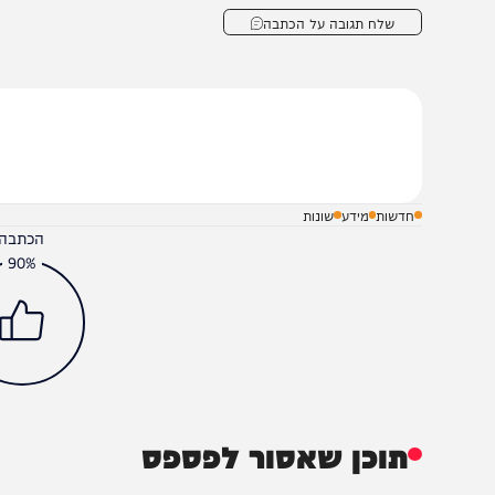
חידות הדיבור וההיגררות אחרי הנחשול.
מרות הלחץ החברתי הכל כך קשה שמופעל נגדי (לא אגיד עלי
מת למול ההונאה העצמית. לא אשתוק כי המחנה שלי שינה פ
ניה. אין לי ולא תהיה לי מדינה ספייר.
שלח תגובה על הכתבה
חדשות
מידע
שונות
הכתבה עניינה א
90%