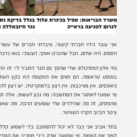
שרד הבריאות: טפיל בכינרת עלול
בגלל בדיקת נסיבות ה
גרום לפגיעה בראייה
נגד חיזבאללה הוקפא
ני עובר נידוי חברתי קיצוני. איבדתי חברים של עשרים של
סמס. היה שלום. חבל שהכרנו אותך. הצעתי: בואו נדבר. בואו צ׳
חי אלון הפסיכולוג שלי שהפך גם חבר הסביר לי: זה החל בקו
פוסט טראומה. הם חווים את התקופה הזו כקץ העולם. ומחלקי
יואנסים. אין מורכבות. אין רצון בדמוקרטיה. יש רצון להישרד.