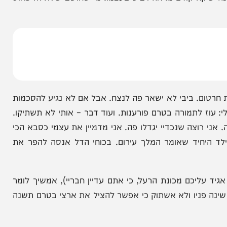
שים. המשפחה שלי משלמת מחיר כבד. אבא שלכם ירד
ת זוגי זה כבר לא ראוי לדפוס גם לא בסטנדרט של
 מחיר שאני משלם בכאב גדול אבל זה לא ימנע ממני
 קודם מראה ויביט בעצמו. מי שחושב שיאללה כאוס
רטום. ביבי לא ישאר פה לנצח. אבל אם לא נגיע להסכמות
לתמורה בטרם פורענות. ועוד דבר – אותי לא תשתיקו.
וצה שנכדיי יגדלו פה. אני מדמיין את עצמי כסבא הכי
חיד שאומר המלך עירום. בכוחי הדל אנסה להפר את