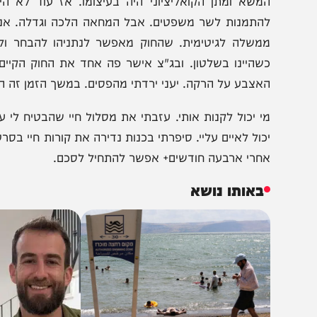
הצטרפו לעדכונים חמים
מצטרפים לערוץ
בקבוצת המחדש
ומתחדשים כל הזמן
משא ומתן הקואליציוני היה בעיצומו. אז עוד לא הייתה ב
התמנות לשר משפטים. אבל המחאה הלכה וגדלה. אני המשכת
משלה לגיטימית. שהחוק מאפשר לנתניהו להבחר ולכהן על
שהיינו בשלטון. ובג"צ אישר פה אחד את החוק הקיים. לאט 
אצבע על הרקה. יעני ירדתי מהפסים. במשך הזמן זה הפך ל-קנו 
כול לאיים עליי. סיפרתי בכנות נדירה את קורות חיי בסרטוני 
חרי ארבעה חודשים+ אפשר להתחיל לסכם.
באותו נושא