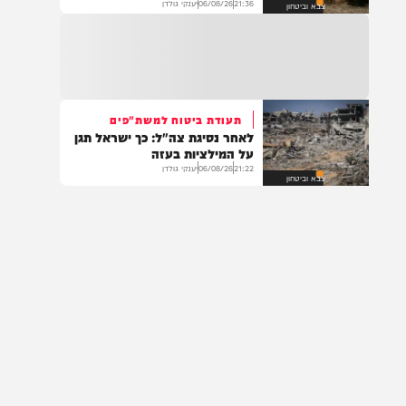
חדשות
לכיוון מערב נחסם לצורך פעולות כיבוי ומניעת
מול ישיבת הקבינט
סיכון לנהגים. הנהגים מתבקשים לנסוע בדרכים
המשפחות השכולות לשרים:
חלופיות.
"תחשבו על החיילים – לא על
15:07
טראמפ"
.*👈📍 אהרונס מבוא חורון – רשמו ב-Waze*
21:36
06/08/26
יענקי גולדן
צבא וביטחון
🕖 פתוחים מ-19:00 בערב ועד השעות הקטנות
תבואו רעבים… תצאו מאושרים 😍 ווייז ישיר
להגעה – https://waze.com/ul/hsv8vjmkcy
14:43
משרד הבריאות דיווח על מקרה מוות של אדם
תעודת ביטוח למשת"פים
כבן 70 שחלה בקדחת מערב הנילוס.
לאחר נסיגת צה"ל: כך ישראל תגן
על המילציות בעזה
21:22
06/08/26
יענקי גולדן
צבא וביטחון
14:29
*בין הזמנים הזה חוגגים עם חשבון!* 🏖️ הצטרפו
בקלות ובמהירות לבנק מרכנתיל *וקבלו מענק
של עד 1,400 ש"ח!* בנק מרכנתיל מעניק
ללקוחות פרטיים מגוון הטבות למצטרפים
חדשים: ✅ *מענק הצטרפות של עד 1,400₪*