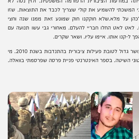
הניוזלייטר המרתק של
המחדש אצלך במייל
מודעות הציבורית הרפורמה המשפטית. ולוין נטה לא
י להשמיע את קולי שצריך לכבד את התוצאות. שזו
 מלא.שלא חוקקנו חוק שמונע זאת ממנו שנה וחצי
לאט החלו חבריי להעלם. מאחורי גבי עשו תנועה עם
אותו. איימו עליו. ושאר שקרים.
מי יכול לקנות אותי. עזבתי את מסלול חיי שהבטיח לי עושר גדול לטובת פעילות ציבורית בהתנדבות בשנת 2010. מי
השיטה. בספר האינטרנטי פניית פרסה שפרסמתי בוואלה.