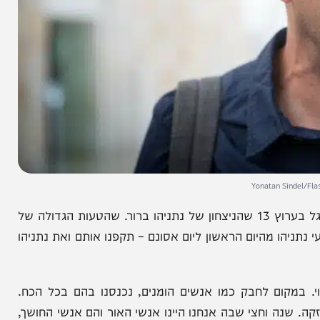
בליל הבחירות העזתי לומר באולפן הבחירות של אודי סגל בערוץ 13 שהניצחון של נתניהו ברור. שהטעות הגדולה של
מהיום הראשון ליום אסונם – תקפנו אותם ואת נתניהו