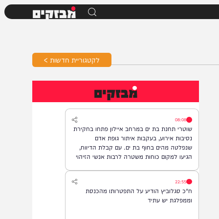
מבזקים
לקטגוריית חדשות >
מבזקים
08:08
שוטרי תחנת בת ים במרחב איילון פתחו בחקירת
נסיבות אירוע, בעקבות איתור גופת אדם
שנפלטה מהים בחוף בת ים. עם קבלת הדיווח,
הגיעו למקום כוחות משטרה לרבות אנשי הזיהוי
הפלילי וגורמי ההצלה, והחלו בבדיקת הזירה
ובאיסוף ממצאים. בשלב זה, זהות האדם טרם
22:55
התבררה ואין חשד לפלילים.
ח"כ סגלוביץ הודיע על התפטרותו מהכנסת
וממפלגת יש עתיד