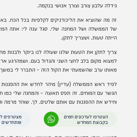
מקום לרפא. כמו שהגדירה את עצמה ממשלת הריפוי. במקום
יביסטים, ועוד שלל מילים. וזה גרם לתנועת מטוטלת חזקה. שנ
ידלה עלבון צורב וצורך אנושי בנקמה.
ה מה שהוציא את הליכודניקים לקלפיות בכל הכח. באותו שיד
ל הממשלה ושל המחנה שלי. סגל ענה לי: אתה המצאת את הר
ייתה טעות. ושצריך לתקן.
ריך לתקן את הטעות שלנו שעולה לנו ביוקר ולבנות מחנה מחד
מצוא מקום בלב לחצי השני והגדול בעם. ושמהרגע אראה דוגמא 
אותו ערב שהשמעתי את הקול הזה – התברר לי במשך הזמן שא
פיד ראש הממשלה (עדיין) מיהר לחדש את ההפגנות בגשרים
גשר עם המוחים. זה תפס תאוצה – והמחנה שלי כמו חזר במכ
חידש את ההפגנות עם אותם שלטים. לך. שוחד מרמה והפרת אמונ