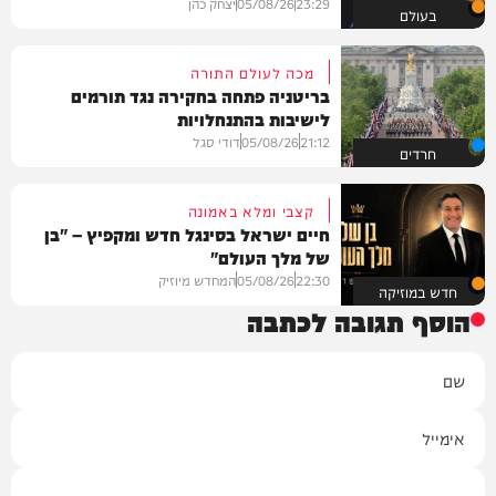
23:29
05/08/26
יצחק כהן
בעולם
מכה לעולם התורה
בריטניה פתחה בחקירה נגד תורמים
לישיבות בהתנחלויות
21:12
05/08/26
דודי סגל
חרדים
קצבי ומלא באמונה
חיים ישראל בסינגל חדש ומקפיץ – "בן
של מלך העולם"
22:30
05/08/26
המחדש מיוזיק
חדש במוזיקה
הוסף תגובה לכתבה
שם
אימייל
תגובה