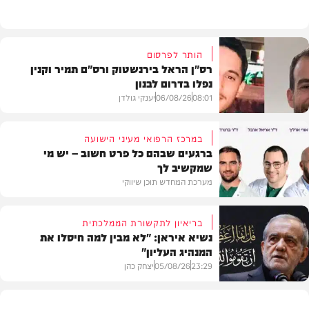
הותר לפרסום
רס"ן הראל בירנשטוק ורס"ם תמיר וקנין
נפלו בדרום לבנון
08:01
06/08/26
יענקי גולדן
במרכז הרפואי מעיני הישועה
ברגעים שבהם כל פרט חשוב – יש מי
שמקשיב לך
חדשות
מערכת המחדש תוכן שיווקי
בריאיון לתקשורת הממלכתית
נשיא איראן: "לא מבין למה חיסלו את
המנהיג העליון"
תוכן שיווקי
23:29
05/08/26
יצחק כהן