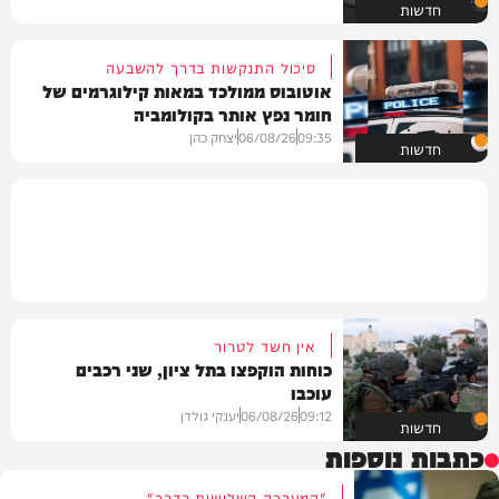
חדשות
סיכול התנקשות בדרך להשבעה
אוטובוס ממולכד במאות קילוגרמים של
חומר נפץ אותר בקולומביה
09:35
06/08/26
יצחק כהן
חדשות
אין חשד לטרור
כוחות הוקפצו בתל ציון, שני רכבים
עוכבו
09:12
06/08/26
יענקי גולדן
חדשות
כתבות נוספות
"המערכה השלישית בדרך"