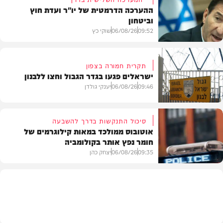
ההערכה הדרמטית של יו"ר ועדת חוץ
וביטחון
09:52
06/08/26
שוקי כץ
תקרית חמורה בצפון
ישראלים פגעו בגדר הגבול וחצו ללבנון
חדשות
09:46
06/08/26
יענקי גולדן
סיכול התנקשות בדרך להשבעה
אוטובוס ממולכד במאות קילוגרמים של
חומר נפץ אותר בקולומביה
חדשות
09:35
06/08/26
יצחק כהן
חדשות