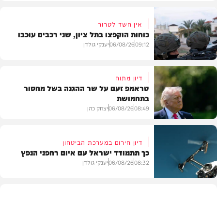
אין חשד לטרור
כוחות הוקפצו בתל ציון, שני רכבים עוכבו
09:12
06/08/26
יענקי גולדן
דיון מתוח
טראמפ זעם על שר ההגנה בשל מחסור
בתחמושת
חדשות
08:49
06/08/26
יצחק כהן
דיון חירום במערכת הביטחון
כך תתמודד ישראל עם איום רחפני הנפץ
חדשות
08:32
06/08/26
יענקי גולדן
חדשות