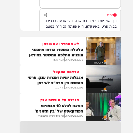
לרחמי שמים מרובים
17:35
בין הזמנים: תינוקת בת שנה וחצי טבעה בבריכה
בבית פרטי באשקלון. היא פונתה לביה"ח במצב
אנוש, לאחר שבוצעו בה פעולות החייאה
לא הסתדרו עם גופמן
טלטלה במוסד: הודחו מתכנני
16:07
תוכנית החלפת המשטר באיראן
תושב מזרח ירושלים בן 25, טרזן חמאד, נעצר
20:39
06/08/26
יענקי גולדן
צבא וביטחון
היום (חמישי) לאחר שאיים ברצח על ח"כ צבי
סוכות
טראמפ התקפל
מגבלות ימיות ואגרות ענק: פרטי
ההסכם בין ארה"ב לאיראן
20:09
06/08/26
דודי סגל
15:34
מדיני
ביה"ח רמב״ם: בשורות טובות: התייצב מצבם של
הגרלה על חופשת ענק
ארבעת הפצועים קשה בתקרית אתמול בלבנון,
הצצה לכלא 10 מבפנים:
אחד מהם שב לתקשר עם המשפחה
הפודקאסט של 'בין הזמנים'
20:00
06/08/26
יוסי פלד ויצחק מושקוביץ
VOD