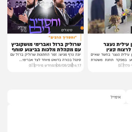
הפודקאסט של 'בין הזמנים'
עדות מטלטלת מתוך כלא 10, עצות מעשיות
מעורך הדין שמלווה את בחורי הישיבות,
ביקורת...
20:00
06/08/26
יוסי פלד ויצחק מושקוביץ
0
סינגלים
"וחסדיך הרבים"
 נעצר
שרוליק ברזל ואברימי מושקוביץ
קצין
עם מקהלת מלכות בביצוע סוחף
נעצר בחשד שאיים
יונה גרף מגיש: זמר החתונות שרוליק ברזל עם
ד תחנת משטרת
סינגל בכורה בדואט מיוחד לצד אברימי...
14:17
06/08/26
המחדש מיוזיק
0