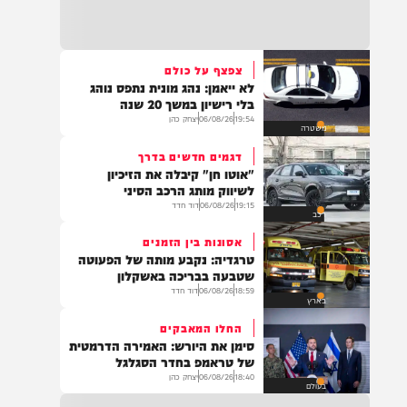
15:25
כוחות משטרה מתחנת אריאל פועלים להכוונת
תנועה בעקבות שריפת רכב בצידי כביש 5
בשומרון, שהתפשטה לשטח פתוח. ציר התנועה
לכיוון מערב נחסם לצורך פעולות כיבוי ומניעת
צפצף על כולם
סיכון לנהגים. הנהגים מתבקשים לנסוע בדרכים
לא ייאמן: נהג מונית נתפס נוהג
חלופיות.
15:07
בלי רישיון במשך 20 שנה
.*👈📍 אהרונס מבוא חורון – רשמו ב-Waze*
19:54
06/08/26
יצחק כהן
משטרה
🕖 פתוחים מ-19:00 בערב ועד השעות הקטנות
תבואו רעבים… תצאו מאושרים 😍 ווייז ישיר
דגמים חדשים בדרך
להגעה – https://waze.com/ul/hsv8vjmkcy
"אוטו חן" קיבלה את הזיכיון
לשיווק מותג הרכב הסיני
19:15
06/08/26
דוד חדד
רכב
14:43
משרד הבריאות דיווח על מקרה מוות של אדם
אסונות בין הזמנים
כבן 70 שחלה בקדחת מערב הנילוס.
טרגדיה: נקבע מותה של הפעוטה
שטבעה בבריכה באשקלון
18:59
06/08/26
דוד חדד
בארץ
החלו המאבקים
14:29