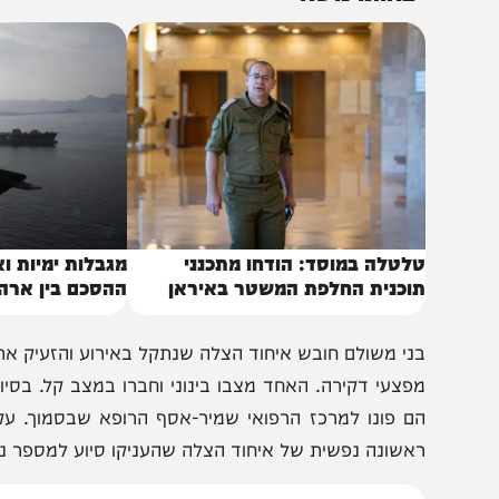
דיקות מקיפות ומטופלים בדקות אלו.
באותו נושא
לטלה במוסד: הודחו מתכנני
מגבלות ימיות ואגרות 
וכנית החלפת המשטר באיראן
ההסכם בין ארה"ב לאי
ני משולם חובש איחוד הצלה שנתקל באירוע והזעיק את הכוחו
פצעי דקירה. האחד מצבו בינוני וחברו במצב קל. בסיוע חובשי