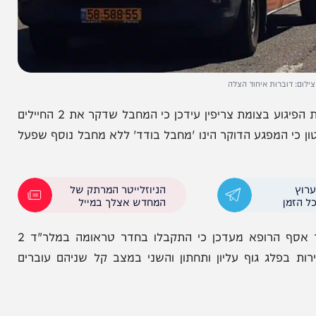
ברות איחוד הצלה
מפקד מחוז מרכז במשטרה ניצב אבי ביטון שהגיע לזירת הפיגוע בצומת צריפין עידכן כי המחבל שדקר את 2 החיילים
 סיפר ביטון כי המפגע הדוקר הינו 'מחבל בודד' ללא מחבל נוסף שפעל
הניוזלייטר המרתק של
המחדש אצלך במייל
בנוגע למצבם של החיילים שנפצעו, בית החולים שמיר אסף הרופא מעדכן כי התקבלו בחדר טראומה במלר"ד 2
לג גוף עליון ותחתון והשני במצב קל שניהם עוברים