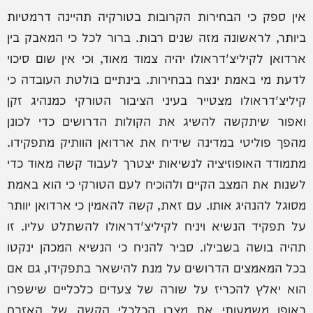
אין ספק כי הבחירות הקרובות בטורקיה תהיינה דרמטיות
ביותר, לראשונה מזה שנים רבות. ברור לכל כי המאבק בין
ארדואן לקיליצ'דראולו יהיה צמוד מאוד, וכי אין שום סיכוי
לדעת מי באמת ינצח בבחירות. בינתיים בולטת העובדה כי
קיליצ'דראולו מצטייר בעיני הציבור הטורקי כמנהיג זקן
ואפור שיתקשה להשיג את הקולות הדרושים כדי לכונן
מהפך פוליטי במדינה שידיח את ארדואן הוותיק מתפקידו.
מתמודד האופוזיציה לנשיאות יצטרך לעבוד קשה מאוד כדי
לשנות את המצב הקיים ולהוכיח לעם הטורקי כי הוא באמת
מסוגל להנהיג אותו. עם זאת, קשה להאמין כי ארדואן יוותר
על תפקיד הנשיא ויניח לקיליצ'דראולו להשתלט עליו. זו
תהיה בושה בשבילו. סביר להניח כי הנשיא המכהן ינקטו
בכל המאמצים הדרושים על מנת להישאר בתפקידו, גם אם
הוא יאלץ להכריז על שורה של צעדים כלכליים שישפרו
באופן משמעותי את מצבו הכלכלי הקשה של האזרח