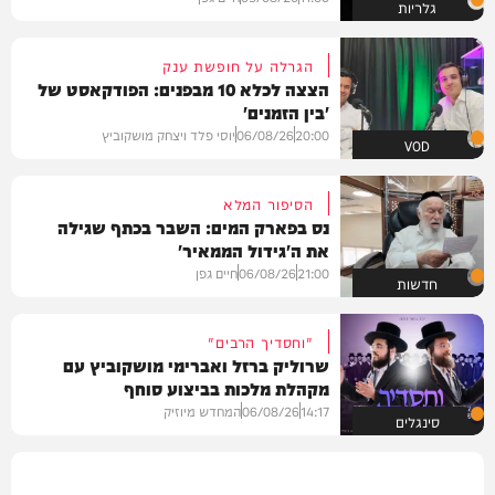
גלריות
הגרלה על חופשת ענק
הצצה לכלא 10 מבפנים: הפודקאסט של
'בין הזמנים'
20:00
06/08/26
יוסי פלד ויצחק מושקוביץ
VOD
הסיפור המלא
נס בפארק המים: השבר בכתף שגילה
את ה'גידול הממאיר'
21:00
06/08/26
חיים גפן
חדשות
"וחסדיך הרבים"
שרוליק ברזל ואברימי מושקוביץ עם
מקהלת מלכות בביצוע סוחף
14:17
06/08/26
המחדש מיוזיק
סינגלים