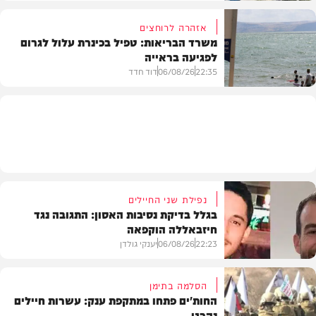
אזהרה לרוחצים
משרד הבריאות: טפיל בכינרת עלול לגרום
לפגיעה בראייה
בריאות
22:35
06/08/26
דוד חדד
בארץ
נפילת שני החיילים
בגלל בדיקת נסיבות האסון: התגובה נגד
חיזבאללה הוקפאה
22:23
06/08/26
יענקי גולדן
הסלמה בתימן
החות'ים פתחו במתקפת ענק: עשרות חיילים
נהרגו
צבא וביטחון