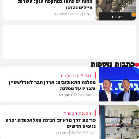
החות'ים פתחו במתקפת ענק: עשרות
חיילים נהרגו
22:05
06/08/26
יצחק כהן
בעולם
כתבות נוספות
נגד לומדי התורה
מפלגת המאוכזבים: ארדן חבר לאדלשטיין
והכריז על מפלגה
00:17
07/08/26
שוקי כץ
הסכנה הבאה?
פריצת דרך מדעית: הבינה המלאכותית יצרה
נגיפים חדשים
פוליטי
22:49
06/08/26
יצחק כהן