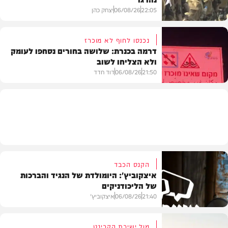
22:05
06/08/26
יצחק כהן
נכנסו לחוף לא מוכרז
דרמה בכנרת: שלושה בחורים נסחפו לעומק
ולא הצליחו לשוב
בעולם
21:50
06/08/26
דוד חדד
בארץ
הקנס הכבד
איצקוביץ': היומולדת של הנגיד והברכות
של הליכודניקים
21:40
06/08/26
איצקוביץ'
מול ישיבת הקבינט