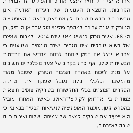
ארדואן יצליח להחזיר לעצמו את כוחו הפוליטי עד לבחירות
הקרובות. התוצאות העגומות של רעידת האדמה אינן
מבשרות לו חדשות טובות. לעומת זאת, נראה כי האופוזיציה
הטורקית אינה ערוכה למהפך פוליטי מול ארדואן הוותיק, בן
ה- 68, אשר מכהן כנשיא מאז שנת 2014. למרות שמצבו
של נשיא טורקיה אינו מזהיר, ישנם מומחים שטוענים כי
ארדואן ינצל את הזמן שנותר לבנות מחדש את התדמית
הבעייתית שלו, ואף יכריז בקרוב על צעדים כלכליים חשובים
על מנת לזכות באהדת הציבור הטורקי שסובל מאוד
מהמשבר הכלכלי הבלתי נסבל שפוקד את המדינה.
הסקרים המוצגים בכלי התקשורת בטורקיה צופים תוצאות
צמודות בין ארדואן לקיליצ'דראולו, כאשר האחרון מוביל
בהפרש קטן. מועמד האופוזיציה לנשיאות הבטיח בנאומיו כי
הוא יצעיד את טורקיה למצב של צמיחה, שלום ואיכות חיים
טובה לאזרחים.