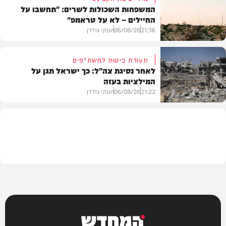
המשפחות השכולות לשרים: "תחשבו על
החיילים – לא על טראמפ"
חדשות
21:36
06/08/26
יענקי גולדן
תעודת ביטוח למשת"פים
לאחר נסיגת צה"ל: כך ישראל תגן על
המילציות בעזה
צבא וביטחון
21:22
06/08/26
יענקי גולדן
צבא וביטחון
המחדש