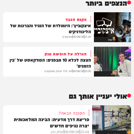
הנצפים ביותר
הקנס הכבד
איצקוביץ': היומולדת של הנגיד והברכות של
הליכודניקים
איצקוביץ'
06/08/26
21:40
חדשות
הגרלה על חופשת ענק
הצצה לכלא 10 מבפנים: הפודקאסט של 'בין
הזמנים'
יוסי פלד ויצחק מושקוביץ
06/08/26
20:00
VOD
אולי יעניין אותך גם
הסכנה הבאה?
פריצת דרך מדעית: הבינה המלאכותית
יצרה נגיפים חדשים
22:49
06/08/26
יצחק כהן