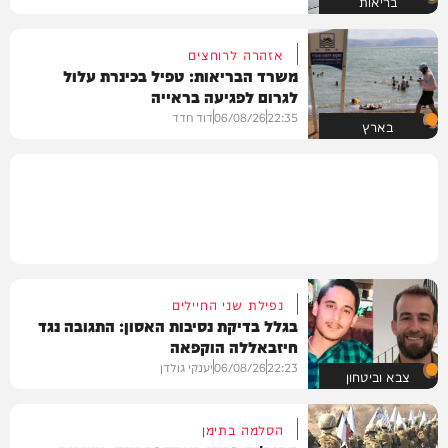
בריאות
אזהרה לרוחצים
משרד הבריאות: טפיל בכינרת עלול
לגרום לפגיעה בראייה
22:35
06/08/26
דוד חדד
בארץ
נפילת שני החיילים
בגלל בדיקת נסיבות האסון: התגובה נגד
חיזבאללה הוקפאה
22:23
06/08/26
יענקי גולדן
צבא וביטחון
הסלמה בתימן