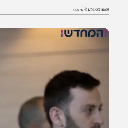
בק בעמדתו ומתנגד לכניסת הפלסטינים • העותרים: "ניסיון
16:0
21/04/23
יוסי גפנר