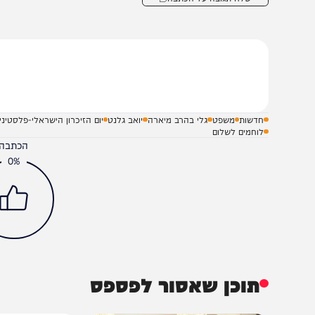
משפטית, כי: ״הניסיון של הממשלה באמצעות השר גלנט לפע
יסיון מתחנף על גבן של משפחות שכולות. החלטה אומללה נג
מדת המדינה״.
שלח תגובה על הכתבה
חדשות
משפט
גלי בהרב מיארה
יואב גלנט
יום הזיכרון הישראלי-פלסטיני
לוחמים לשלום
הכתבה עניינה א
0%