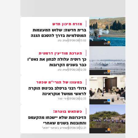
22:32
בהמשך להחייאה שבוצעה בבני ברק: הציבור
מתבקש להתפלל עבור הפעוט צבי בן שיינא
לרפואה שלמה
מזרח תיכון חדש
ברית חדשה: שלוש המעצמות
21:32
המוסלמיות בדרך להסכם הגנה
בין הזמנים: שלושה בחורי ישיבות חולצו
13:02
07/08/26
יצחק כהן
בעולם
מהכינרת לאחר שנסחפו לעומק האגם, בחוף
בלתי מוכרז כשהם על גבי אביזר ציפה.
הערכת מודיעין דרמטית
כך רוסיה עלולה לבחון את נאט"ו
כבר בשנים הקרובות
12:39
07/08/26
יצחק כהן
בעולם
21:31
בני ברק: חובשים ופראמדיקים של ארגון הצלה
במעונו של הגרי"מ שכטר
מבצעים פעולות החייאה על תינוק כבן שנה וחצי
גדולי רבני ברסלב בכינוס הוקרה
לאחר שנחנק משקית.
לראשי ממשל אוקראינה
12:33
07/08/26
דודי סגל
חרדים
כשהאש בוערת!
19:03