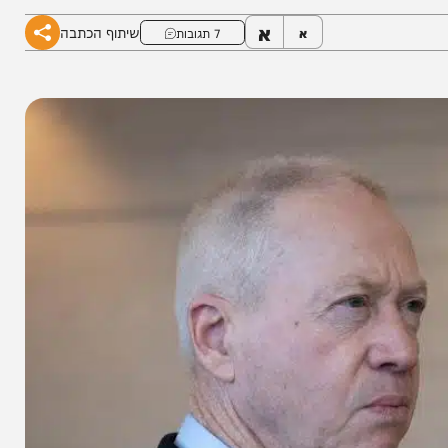
 מתחנף"
א
שיתוף הכתבה
א
7 תגובות