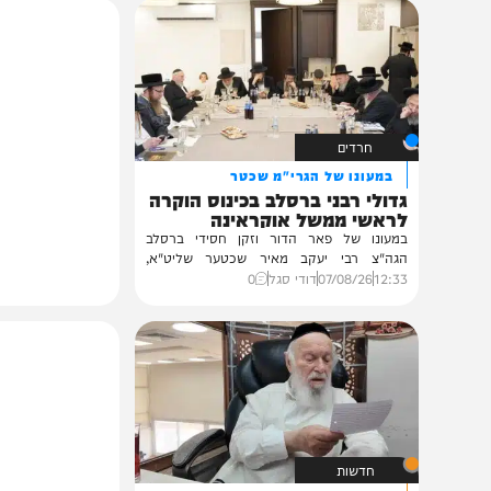
תוכן שאסור לפספס
חרדים
במעונו של הגרי"מ שכטר
גדולי רבני ברסלב בכינוס הוקרה
לראשי ממשל אוקראינה
במעונו של פאר הדור וזקן חסידי ברסלב
הגה"צ רבי יעקב מאיר שכטער שליט"א,
ובהשתתפות...
12:33
07/08/26
דודי סגל
0