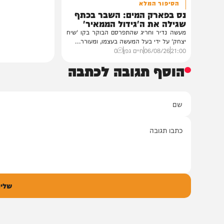
חדשות
הסיפור המלא
נס בפארק המים: השבר בכתף
שגילה את ה'גידול הממאיר'
מעשה נדיר וחריג שהתפרסם הבוקר בקו 'שיח
יצחק' על ידי בעל המעשה בעצמו, ומעורר...
21:00
06/08/26
חיים גפן
0
הוסף תגובה לכתבה
ם
אימיי
גובה