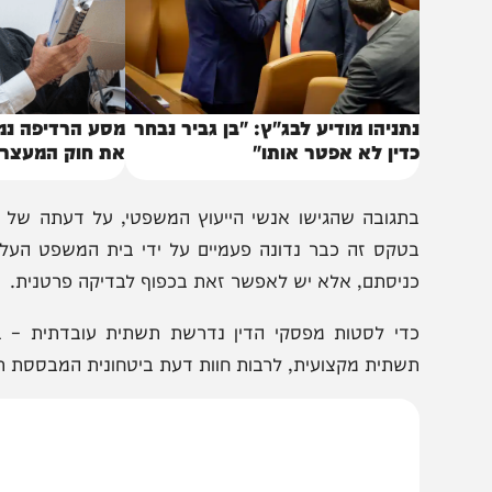
תניהו מודיע לבג"ץ: "בן גביר נבחר
מסע הרדיפה נמשך: ב
דין לא אפטר אותו"
את חוק המעצרים
תגובה שהגישו אנשי הייעוץ המשפטי, על דעתה של היועצת
טקס זה כבר נדונה פעמיים על ידי בית המשפט העליון בשני
ניסתם, אלא יש לאפשר זאת בכפוף לבדיקה פרטנית.
די לסטות מפסקי הדין נדרשת תשתית עובדתית – ביטחונית
שתית מקצועית, לרבות חוות דעת ביטחונית המבססת תשתית כז