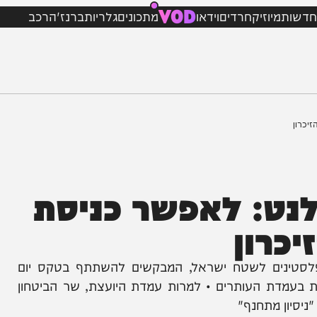
VOD
מיוזיק
חרדים
וידאו
מתכונים
גלריות
ברנז'ה
רכב
ט: לאפשר כניסת
ון
נים לשטח ישראל, המבקשים להשתתף בטקס יום
דת העותרים • למרות עמדת היועצת, שר הביטחון