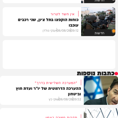
אין חשד לטרור
כוחות הוקפצו בתל ציון, שני רכבים
עוכבו
09:12
06/08/26
יענקי גולדן
חדשות
כתבות נוספות
"המערכה השלישית בדרך"
ההערכה הדרמטית של יו"ר ועדת חוץ
וביטחון
09:52
06/08/26
שוקי כץ
תקרית חמורה בצפון