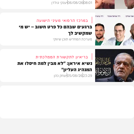
08:01
06/08/26
יענקי גולדן
במרכז הרפואי מעיני הישועה
ברגעים שבהם כל פרט חשוב – יש מי
שמקשיב לך
חדשות
מערכת המחדש תוכן שיווקי
בריאיון לתקשורת הממלכתית
נשיא איראן: "לא מבין למה חיסלו את
המנהיג העליון"
תוכן שיווקי
23:29
05/08/26
יצחק כהן
בעולם