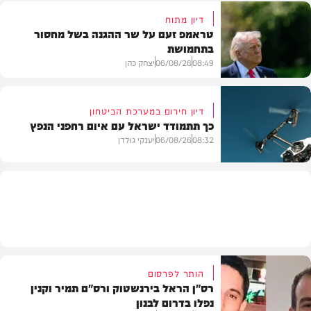
דיון מתוח
טראמפ זעם על שר ההגנה בשל מחסור
בתחמושת
חדשות
08:49
06/08/26
יצחק כהן
דיון חירום במערכת הביטחון
כך תתמודד ישראל עם איום רחפני הנפץ
חדשות
08:32
06/08/26
יענקי גולדן
חדשות
הותר לפרסום
רס"ן הראל בירנשטוק ורס"ם תמיר וקנין
נפלו בדרום לבנון