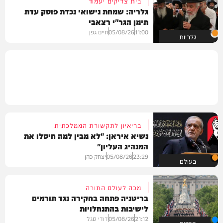
בית צדיקים יעמוד
גלריה: שמחת נישואי נכדת פוסק עדת
תימן הגר"י רצאבי
11:00
05/08/26
חיים גפן
גלריות
בריאיון לתקשורת הממלכתית
נשיא איראן: "לא מבין למה חיסלו את
המנהיג העליון"
23:29
05/08/26
יצחק כהן
בעולם
מכה לעולם התורה
בריטניה פתחה בחקירה נגד תורמים
לישיבות בהתנחלויות
21:12
05/08/26
דודי סגל