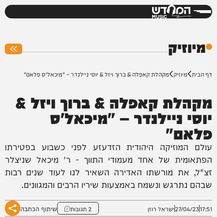
המחדש
0%
מיוזיק
דף הבית
מיוזיק
מקהלת קאפלה & ברוך ויזל & יוסי ניילנדר – "מיכאל'ס פלאם"
מקהלת קאפלה & ברוך ויזל &
יוסי ניילנדר – "מיכאל'ס
פלאם"
עולם המוזיקה היהודית הזדעזע לפני כשבוע בפטירתו
הפתאומית של אחד מעמודי התווך - ר' מיכאל שניצלר
זצ"ל, את מורשתו האדירה השאיר לנו לעוד שנים רבות
שבהם נתרגש ונשמח באמצעות שיריו הרבים והמגוונים.
שיתוף הכתבה
17:51
27/04/23
ישראל רוזן
2 תגובות