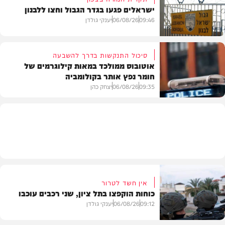
ישראלים פגעו בגדר הגבול וחצו ללבנון
חדשות
09:46
06/08/26
יענקי גולדן
סיכול התנקשות בדרך להשבעה
אוטובוס ממולכד במאות קילוגרמים של
חומר נפץ אותר בקולומביה
חדשות
09:35
06/08/26
יצחק כהן
חדשות
אין חשד לטרור
כוחות הוקפצו בתל ציון, שני רכבים עוכבו
09:12
06/08/26
יענקי גולדן