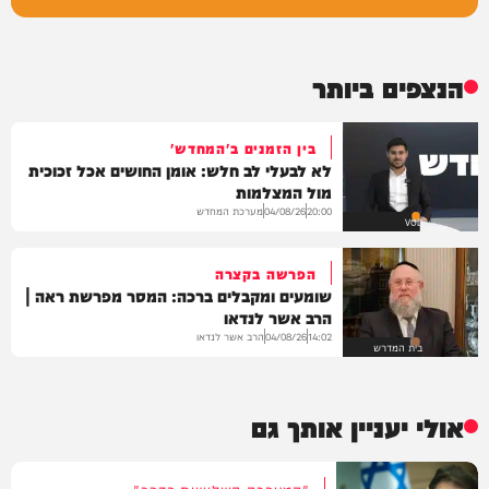
הנצפים ביותר
בין הזמנים ב'המחדש'
לא לבעלי לב חלש: אומן החושים אכל זכוכית
מול המצלמות
מערכת המחדש
04/08/26
20:00
VOD
הפרשה בקצרה
שומעים ומקבלים ברכה: המסר מפרשת ראה |
הרב אשר לנדאו
הרב אשר לנדאו
04/08/26
14:02
בית המדרש
אולי יעניין אותך גם
"המערכה השלישית בדרך"