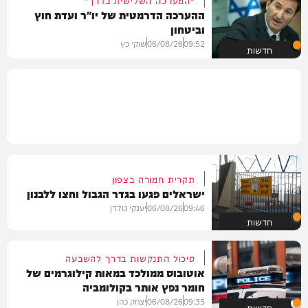
ההערכה הדרמטית של יו"ר ועדת חוץ
וביטחון
09:52
06/08/26
שוקי כץ
חדשות
תקרית חמורה בצפון
ישראלים פגעו בגדר הגבול וחצו ללבנון
09:46
06/08/26
יענקי גולדן
חדשות
סיכול התנקשות בדרך להשבעה
אוטובוס ממולכד במאות קילוגרמים של
חומר נפץ אותר בקולומביה
09:35
06/08/26
יצחק כהן
חדשות