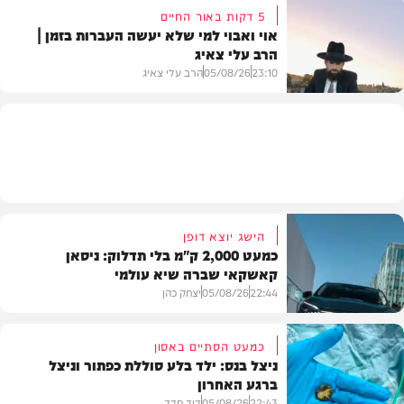
5 דקות באור החיים
אוי ואבוי למי שלא יעשה העברות בזמן |
הרב עלי צאיג
בעולם
23:10
05/08/26
הרב עלי צאיג
בית המדרש
הישג יוצא דופן
כמעט 2,000 ק"מ בלי תדלוק: ניסאן
קאשקאי שברה שיא עולמי
22:44
05/08/26
יצחק כהן
כמעט הסתיים באסון
ניצל בנס: ילד בלע סוללת כפתור וניצל
ברגע האחרון
חדשות הרכב
22:43
05/08/26
דוד חדד