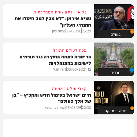
בריאיון לתקשורת הממלכתית
נשיא איראן: "לא מבין למה חיסלו את
המנהיג העליון"
23:29
05/08/26
יצחק כהן
בעולם
מכה לעולם התורה
בריטניה פתחה בחקירה נגד תורמים
לישיבות בהתנחלויות
21:12
05/08/26
דודי סגל
חרדים
קצבי ומלא באמונה
חיים ישראל בסינגל חדש ומקפיץ – "בן
של מלך העולם"
22:30
05/08/26
המחדש מיוזיק
חדש במוזיקה