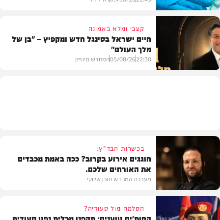
קצבי ומלא באמונה
חיים ישראל בסינגל חדש ומקפיץ – "בן של
מלך העולם"
בריאות
22:30
05/08/26
המחדש מיוזיק
חדש במוזיקה
בכשרות הבד"ץ:
חוגגים אירוע בקרוב? ככה באמת מכבדים
את האורחים שלכם.
מערכת המחדש תוכן שיווקי
הסלמה מול סעודיה?
החות'ים טוענים: תקפנו מכלית נפט סעודית