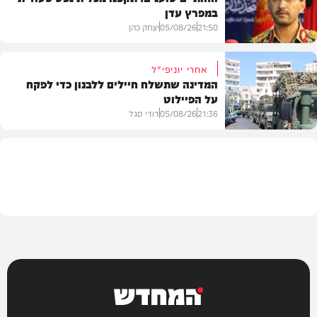
במפרץ עדן
תוכן שיווקי
21:50
05/08/26
יצחק כהן
אחרי יוניפי"ל
המדינה שתשלח חיילים ללבנון כדי לפקח
על הפיילוט
צבא וביטחון
21:36
05/08/26
דודי סגל
מדיני
המחדש