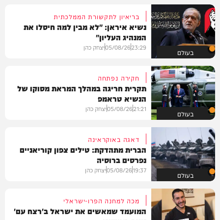
בריאיון לתקשורת הממלכתית
נשיא איראן: "לא מבין למה חיסלו את
המנהיג העליון"
23:29
05/08/26
יצחק כהן
בעולם
חקירה נפתחה
תקרית חריגה במהלך המראת מסוקו של
הנשיא טראמפ
21:21
05/08/26
יצחק כהן
בעולם
דאגה באוקראינה
הברית מתהדקת: טילים צפון קוריאניים
נפרסים ברוסיה
19:37
05/08/26
יצחק כהן
בעולם
מכה למחנה הפרו-ישראלי
המועמד שמאשים את ישראל ב'רצח עם'