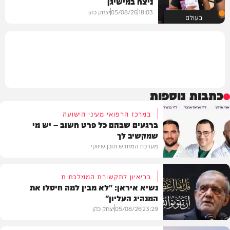
ניצח במישיגן
18:03
05/08/26
יצחק כהן
בעולם
כתבות נוספות
במרכז הרפואי מעיני הישועה
ברגעים שבהם כל פרט חשוב – יש מי
שמקשיב לך
מערכת המחדש תוכן שיווקי
בריאיון לתקשורת הממלכתית
נשיא איראן: "לא מבין למה חיסלו את
המנהיג העליון"
תוכן שיווקי
23:29
05/08/26
יצחק כהן