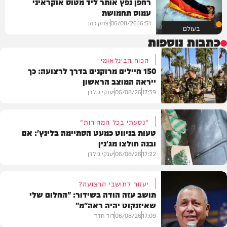
רחפן נפץ אותר ליד מטוס אוקראיני
עמוס תחמושת
16:51
06/08/26
יצחק כהן
בעולם
כתבות נוספות
הכוח הבינלאומי
150 חיילים מרוקנים בדרך לרצועה: כך
ייראה המוצב הראשון
17:39
06/08/26
יענקי גולדן
"נסעתי בכל המהירות"
טעות בניווט כמעט הסתיימה בלינץ': אם
ובנה חולצו מג'נין
צבא וביטחון
17:22
06/08/26
יענקי גולדן
יעזור לתושבי הרצועה?
תושב עזה הודה בשידור: "החלום שלי
שאיזנקוט יהיה ראה"מ"
צבא וביטחון
17:09
06/08/26
דוד חדד