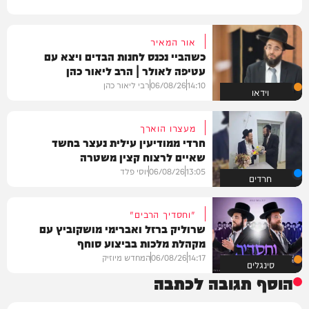
אור המאיר
כשהביי נכנס לחנות הבדים ויצא עם
עטיפה לאולר | הרב ליאור כהן
14:10
06/08/26
רבי ליאור כהן
וידאו
מעצרו הוארך
חרדי ממודיעין עילית נעצר בחשד
שאיים לרצוח קצין משטרה
13:05
06/08/26
יוסי פלד
חרדים
"וחסדיך הרבים"
שרוליק ברזל ואברימי מושקוביץ עם
מקהלת מלכות בביצוע סוחף
14:17
06/08/26
המחדש מיוזיק
סינגלים
הוסף תגובה לכתבה