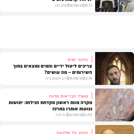
16:13
06/08/26
יצחק כהן
משטרה
הלכה יומית
צריכים ליטול ידיים והמים נמצאים בתוך
השירותים – מה עושים?
15:18
06/08/26
הרב יהונתן ורנר
משרד הבריאות מדווח
מקרה מוות ראשון מקדחת הנילוס: יתושות
נגועות אותרו במרכז
הלכה
14:59
06/08/26
דוד חדד
הקרב על אלקטור