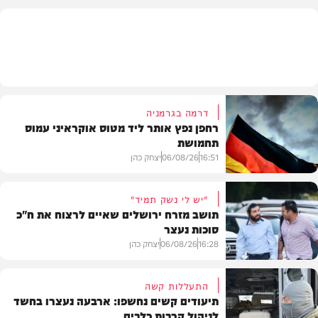
בארץ
דרמה בגרמניה
רחפן נפץ אותר ליד מטוס אוקראיני עמוס
תחמושת
16:51
06/08/26
יצחק כהן
"יש לי נשק תמיד"
תושב מזרח ירושלים שאיים לרצוח את ח"כ
סוכות נעצר
בעולם
16:28
06/08/26
יצחק כהן
התעללות קשה
תיעודים קשים נחשפו: ארבעה נעצרו בחשד
לניהול קרבות כלבים
משטרה