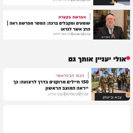
VOD
הפרשה בקצרה
שומעים ומקבלים ברכה: המסר מפרשת ראה |
הרב אשר לנדאו
הרב אשר לנדאו
04/08/26
14:02
בית המדרש
אולי יעניין אותך גם
הכוח הבינלאומי
150 חיילים מרוקנים בדרך לרצועה: כך
ייראה המוצב הראשון
17:39
06/08/26
יענקי גולדן
צבא וביטחון