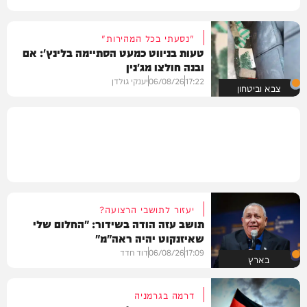
"נסעתי בכל המהירות"
טעות בניווט כמעט הסתיימה בלינץ': אם
ובנה חולצו מג'נין
17:22
06/08/26
יענקי גולדן
צבא וביטחון
יעזור לתושבי הרצועה?
תושב עזה הודה בשידור: "החלום שלי
שאיזנקוט יהיה ראה"מ"
17:09
06/08/26
דוד חדד
בארץ
דרמה בגרמניה