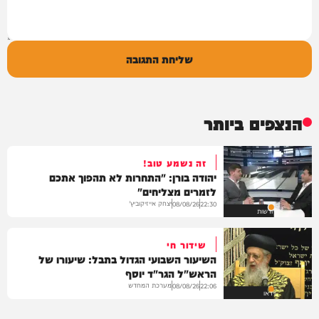
שליחת התגובה
הנצפים ביותר
זה נשמע טוב!
יהודה בורן: "התחרות לא תהפוך אתכם
לזמרים מצליחים"
יצחק אייזיקוביץ'
08/08/26
22:30
חדשות
שידור חי
השיעור השבועי הגדול בתבל: שיעורו של
הראש"ל הגר"ד יוסף
מערכת המחדש
08/08/26
22:06
וידאו