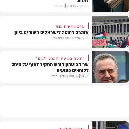
10:15
09/08/26
חיים גפן
עקב מחאות ענק
אזהרה דחופה לישראלים השוהים ביוון
חדשות
09:51
09/08/26
יצחק כהן
"הוטח במיטה והתחנן למים"
שר הביטחון דורש תחקיר דחוף על היחס
ללוחמים פצועים
חדשות
09:39
09/08/26
דודי סגל
חדשות
דרמה באחיסמך