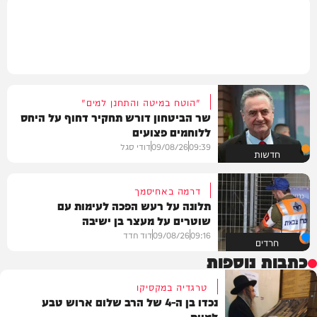
"הוטח במיטה והתחנן למים"
שר הביטחון דורש תחקיר דחוף על היחס
ללוחמים פצועים
09:39
09/08/26
דודי סגל
חדשות
דרמה באחיסמך
תלונה על רעש הפכה לעימות עם
שוטרים על מעצר בן ישיבה
09:16
09/08/26
דוד חדד
חרדים
כתבות נוספות
טרגדיה במקסיקו
נכדו בן ה-4 של הרב שלום ארוש טבע
למוות