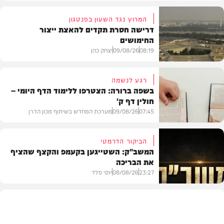
המרוץ נגד השעון בפנטגון
דרישה חסרת תקדים להאצת ייצור
החימושים
08:19
09/08/26
יצחק כהן
רגע לנשמה
בשפה ברורה: הצטרפו ללימוד הדף היומי –
חולין דף ק'
חדשות
07:45
09/08/26
מערכת המחדש בשיתוף מכון הדרן
הביקור הדרמטי
המשב"ק: השטייגען בקעמפ והקצף שהציף
את הבריכה
בית המדרש
23:27
08/08/26
יוסי פלד
המשב"ק