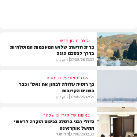
מזג האוויר
מזרח תיכון חדש
ברית חדשה: שלוש המעצמות המוסלמיות
בדרך להסכם הגנה
13:02
07/08/26
יצחק כהן
הערכת מודיעין דרמטית
כך רוסיה עלולה לבחון את נאט"ו כבר
בשנים הקרובות
בעולם
12:39
07/08/26
יצחק כהן
במעונו של הגרי"מ שכטר
גדולי רבני ברסלב בכינוס הוקרה לראשי
ממשל אוקראינה
בעולם
12:33
07/08/26
דודי סגל