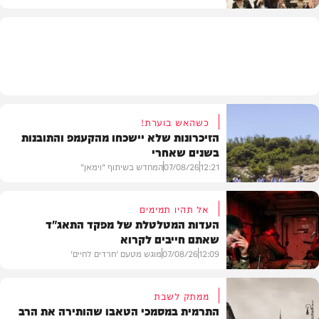
חרדים
כשהאש בוערת!
הזיכרונות שלא יישכחו מהקעמפ והתובנות
בשנים שאחרי
12:21
07/08/26
המחדש בשיתוף "וימאן"
אל תהיו תמימים
העדות המטלטלת של מפקד התאג"ד
שאתם חייבים לקרוא
וידאו
12:09
07/08/26
מוגש מטעם 'חרדים לחיים'
ממתק לשבת
התרמית במסמכי הטאבו שהותירה את הרב