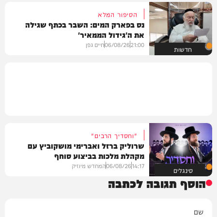
הסיפור המלא
נס בפארק המים: השבר בכתף שגילה
את ה'גידול הממאיר'
21:00
06/08/26
חיים גפן
חדשות
"וחסדיך הרבים"
שרוליק ברזל ואברימי מושקוביץ עם
מקהלת מלכות בביצוע סוחף
14:17
06/08/26
המחדש מיוזיק
סינגלים
הוסף תגובה לכתבה
שם