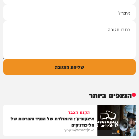
אימייל
תגובה
שליחת התגובה
הנצפים ביותר
הקנס הכבד
איצקוביץ': היומולדת של הנגיד והברכות של
הליכודניקים
איצקוביץ'
06/08/26
21:40
חדשות