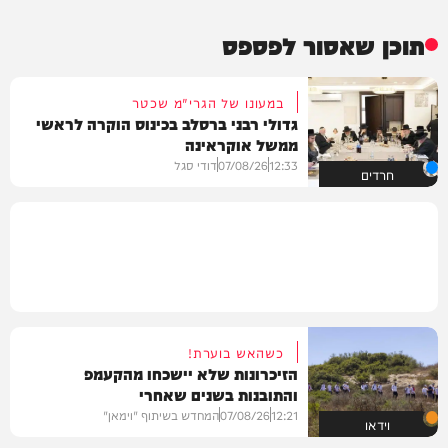
תוכן שאסור לפספס
במעונו של הגרי"מ שכטר
גדולי רבני ברסלב בכינוס הוקרה לראשי
ממשל אוקראינה
12:33
07/08/26
דודי סגל
חרדים
כשהאש בוערת!
הזיכרונות שלא יישכחו מהקעמפ
והתובנות בשנים שאחרי
12:21
07/08/26
המחדש בשיתוף "וימאן"
וידאו