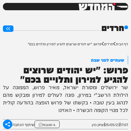
המחדש
0%
חרדים
דף הבית
חרדים
פרוש: "יש יהודים שרוצים להגיע למירון ותלויים בכם"
שעתיים לפני שבת
פרוש: "יש יהודים שרוצים
להגיע למירון ותלויים בכם"
שר ירושלים ומסורת ישראל, מאיר פרוש, הממונה על
הילולת הרשב"י במירון, פונה לעולים למירון ומבקש מהם
לנהוג בעין טובה • בקשתו של פרוש הופצה בהודעה קולית
לכל מנויי הקומה הכשרה • האזינו
שיתוף הכתבה
17:07
05/05/23
יצחק כהן
4 תגובות