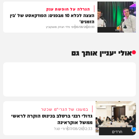
הגרלה על חופשת ענק
הצצה לכלא 10 מבפנים: הפודקאסט של 'בין
הזמנים'
יוסי פלד ויצחק מושקוביץ
06/08/26
20:00
VOD
אולי יעניין אותך גם
במעונו של הגרי"מ שכטר
גדולי רבני ברסלב בכינוס הוקרה לראשי
ממשל אוקראינה
12:33
07/08/26
דודי סגל
חרדים