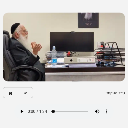
א
גודל הטקסט
א