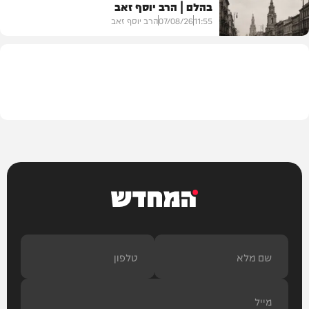
בהלם | הרב יוסף זאב
דעות
11:55
07/08/26
הרב יוסף זאב
בית המדרש
המחדש