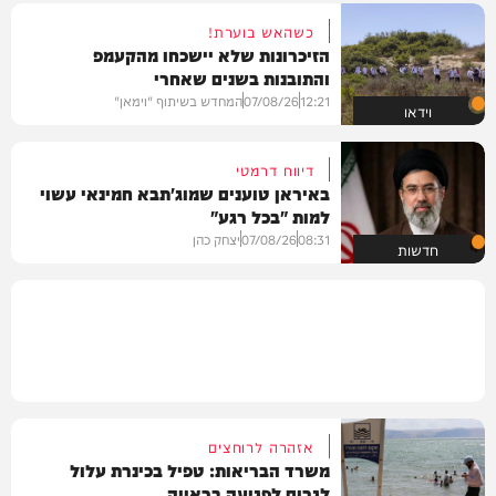
כשהאש בוערת!
הזיכרונות שלא יישכחו מהקעמפ
והתובנות בשנים שאחרי
12:21
07/08/26
המחדש בשיתוף "וימאן"
וידאו
דיווח דרמטי
באיראן טוענים שמוג'תבא חמינאי עשוי
למות "בכל רגע"
08:31
07/08/26
יצחק כהן
חדשות
אזהרה לרוחצים
משרד הבריאות: טפיל בכינרת עלול
לגרום לפגיעה בראייה