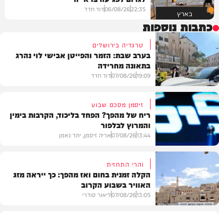
22:35
06/08/26
דוד חדד
בארץ
כתבות נוספות
טרגדיה בירושלים
בערב שבת: הזמר והפייטן אבישי לוי נהרג
בתאונה מחרידה
19:09
07/08/26
דוד חדד
זיסמן מסכם שבוע
ריח של מהפך? הפחד בליכוד, הקרבות בימין
והמרוץ לבלפור
בארץ
13:44
07/08/26
אריה זיסמן, יתד נאמן
והרי התחזית
הקלה זמנית בחום ואז מהפך: כך ייראה מזג
האוויר בשבוע הקרוב
פוליטי
13:05
07/08/26
ליאור סודרי