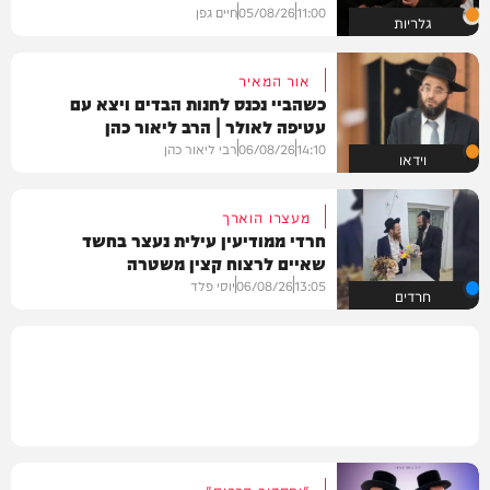
11:00
05/08/26
חיים גפן
גלריות
אור המאיר
כשהביי נכנס לחנות הבדים ויצא עם
עטיפה לאולר | הרב ליאור כהן
14:10
06/08/26
רבי ליאור כהן
וידאו
מעצרו הוארך
חרדי ממודיעין עילית נעצר בחשד
שאיים לרצוח קצין משטרה
13:05
06/08/26
יוסי פלד
חרדים
"וחסדיך הרבים"