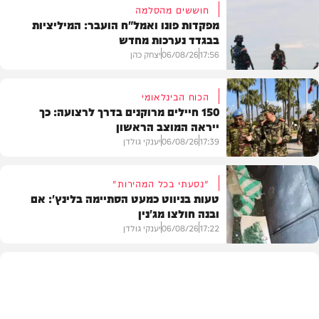
חוששים מהסלמה
מפקדות פונו ואמל"ח הועבר: המיליציות
בבגדד נערכות מחדש
17:56
06/08/26
יצחק כהן
הכוח הבינלאומי
150 חיילים מרוקנים בדרך לרצועה: כך
ייראה המוצב הראשון
בעולם
17:39
06/08/26
יענקי גולדן
"נסעתי בכל המהירות"
טעות בניווט כמעט הסתיימה בלינץ': אם
ובנה חולצו מג'נין
צבא וביטחון
17:22
06/08/26
יענקי גולדן
צבא וביטחון