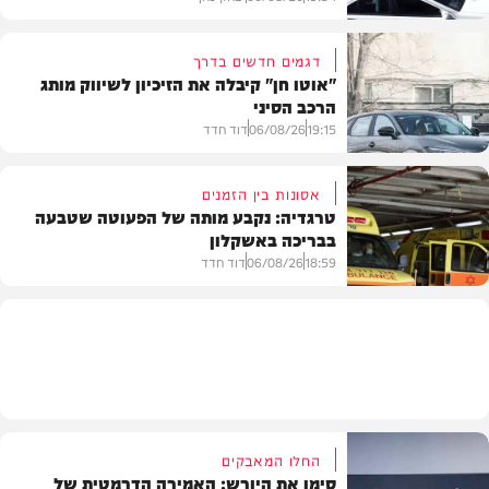
דגמים חדשים בדרך
"אוטו חן" קיבלה את הזיכיון לשיווק מותג
הרכב הסיני
משטרה
19:15
06/08/26
דוד חדד
אסונות בין הזמנים
טרגדיה: נקבע מותה של הפעוטה שטבעה
בבריכה באשקלון
רכב
18:59
06/08/26
דוד חדד
בארץ
החלו המאבקים
סימן את היורש: האמירה הדרמטית של