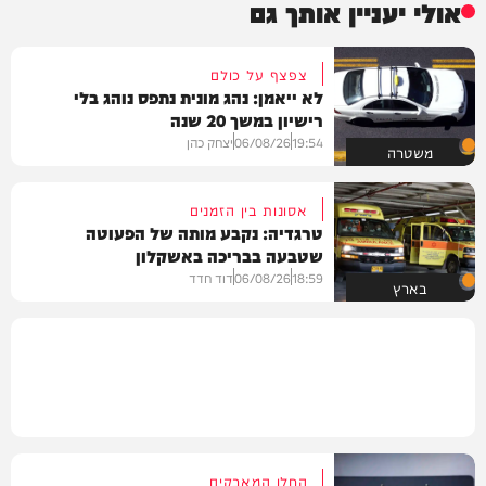
אולי יעניין אותך גם
צפצף על כולם
לא ייאמן: נהג מונית נתפס נוהג בלי
רישיון במשך 20 שנה
19:54
06/08/26
יצחק כהן
משטרה
אסונות בין הזמנים
טרגדיה: נקבע מותה של הפעוטה
שטבעה בבריכה באשקלון
18:59
06/08/26
דוד חדד
בארץ
החלו המאבקים