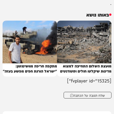
.
באותו נושא
מועצת השלום התחייבה למצוא
מתקפה חריפה מוושינגטון:
מדינות שיקלטו חולים וסטודנטים
"ישראל הורגת חפים מפשע בעזה"
מעזה
[fvplayer id="15325"]
שלח תגובה על הכתבה