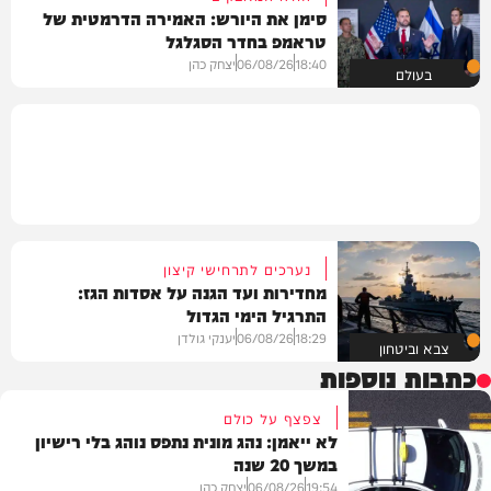
סימן את היורש: האמירה הדרמטית של
טראמפ בחדר הסגלגל
18:40
06/08/26
יצחק כהן
בעולם
נערכים לתרחישי קיצון
מחדירות ועד הגנה על אסדות הגז:
התרגיל הימי הגדול
18:29
06/08/26
יענקי גולדן
צבא וביטחון
כתבות נוספות
צפצף על כולם
לא ייאמן: נהג מונית נתפס נוהג בלי רישיון
במשך 20 שנה
19:54
06/08/26
יצחק כהן