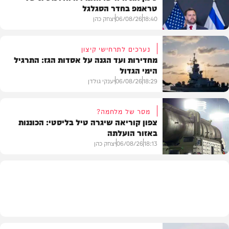
טראמפ בחדר הסגלגל
18:40
06/08/26
יצחק כהן
נערכים לתרחישי קיצון
מחדירות ועד הגנה על אסדות הגז: התרגיל
הימי הגדול
בעולם
18:29
06/08/26
יענקי גולדן
מסר של מלחמה?
צפון קוריאה שיגרה טיל בליסטי: הכוננות
באזור הועלתה
צבא וביטחון
18:13
06/08/26
יצחק כהן
בעולם