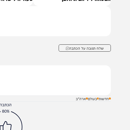
רה"ב: משאית התנגשה במחסומי
דיווח: מגעים לנורמליזצ
בטחה ליד הבית הלבן
סעודיה לישראל
שלח תגובה על הכתבה