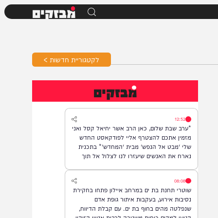
מבזקים
לקטגוריית חדשות >
מבזקים
12:52
*ערב שבת שלום, כאן הרב אשר יחיאל קסל ואני
מזמין אתכם להצטרף אליי לפודקאסט החדש
שלי 'מבט אל הנפש' מבית 'המחדש'* בתכנית
נארח את האנשים שיעזרו לנו לצלול אל תוך
נבכי הנפש, לגלות את הסודות ואת כל מה
שטמון בה. *והשבוע: היועץ ואיש החינוך, הרב
08:08
נח פלאי*. מתי? *תכנית הבכורה תשודר אי"ה
שוטרי תחנת בת ים במרחב איילון פתחו בחקירת
במוצ"ש, בשעה 22:00* *חפשו בגוגל: המחדש*
נסיבות אירוע, בעקבות איתור גופת אדם
ובואו לצפות בנו!