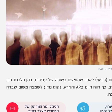
ביעי) לאחר שהואשם בשורה של עבירות, בהן הלבנת הון,
גניבת כספי ציבור ומתן תצהירים כוזבים לקונגרס בארה"ב, כך דווח היום בAP והארץ. נטוס נודע לשמצה משום שבדה