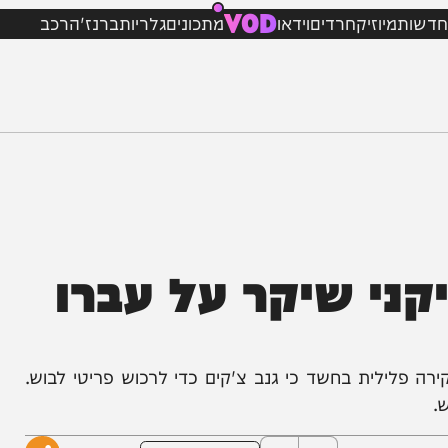
VOD
מיוזיק
חרדים
וידאו
מתכונים
גלריות
ברנז'ה
רכב
י שיקר על עברו
וא היה נתון לחקירה פלילית בחשד כי גנב צ'קים כדי לרכוש פריטי לבוש.