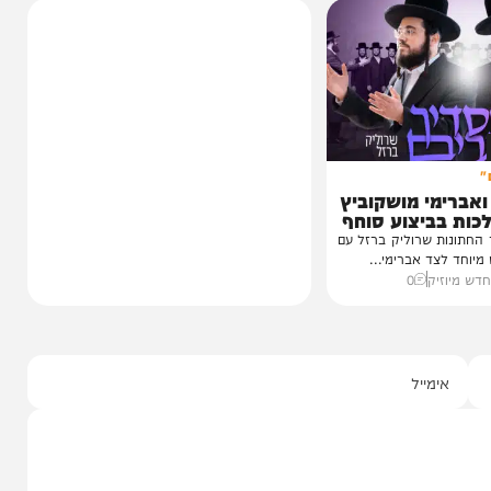
כשהאש בוערת!
הזיכרונות שלא יישכחו מהקעמפ
והתובנות בשנים שאחרי
במשך שנים הוא היה מלא בגעגוע לקעמפ שבו
השתתף במשך שנים. הוא זכר איפה...
12:21
07/08/26
המחדש בשיתוף "וימאן"
0
י מושקוביץ
יצוע סוחף
 שרוליק ברזל עם
ד אברימי...
ק
0