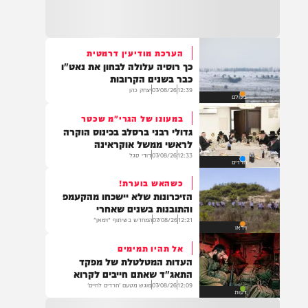
21:32
בין הזמנים: שלושה בחורי ישיבות חולצו
מהכינרת לאחר שנסחפו לעומק האגם, בחוף
בלתי מוכרז כשהם על גבי אביזר ציפה.
הערכת מודיעין דרמטית
כך רוסיה עלולה לבחון את נאט"ו
21:31
כבר בשנים הקרובות
בני ברק: חובשים ופראמדיקים של ארגון הצלה
12:39
07/08/26
יצחק כהן
בעולם
מבצעים פעולות החייאה על תינוק כבן שנה וחצי
לאחר שנחנק משקית.
במעונו של הגרי"מ שכטר
גדולי רבני ברסלב בכינוס הוקרה
לראשי ממשל אוקראינה
12:33
07/08/26
דודי סגל
חרדים
19:03
בד"ה: נקבע מותה של הפעוטה שטבעה בבריכה
כשהאש בוערת!
באשקלון
הזיכרונות שלא יישכחו מהקעמפ
והתובנות בשנים שאחרי
12:21
07/08/26
המחדש בשיתוף "וימאן"
וידאו
אל תהיו תמימים
18:06