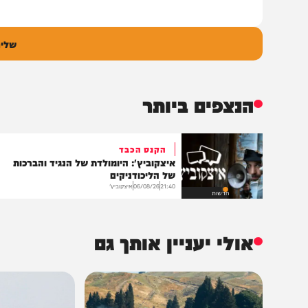
הוסף תגובה לכתבה
ם
אימיי
גובה
שליחת התגו
הנצפים ביותר
הקנס הכבד
איצקוביץ': היומולדת של הנגיד והברכות
של הליכודניקים