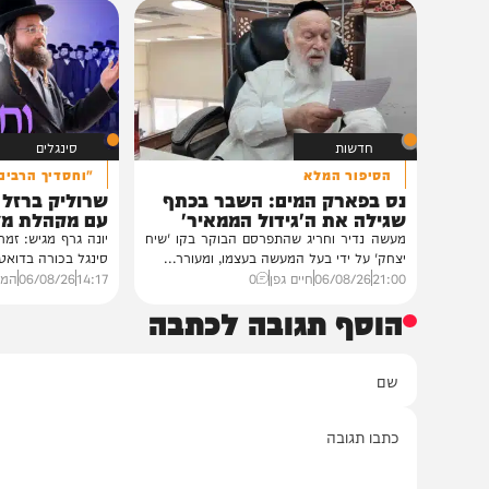
במעונו של הגרי"מ שכטר
גדולי רבני ברסלב בכינוס הוקרה
לראשי ממשל אוקראינה
במעונו של פאר הדור וזקן חסידי ברסלב
הגה"צ רבי יעקב מאיר שכטער שליט"א,
ובהשתתפות...
12:33
07/08/26
דודי סגל
0
חדשות
סינגלים
הסיפור המלא
"וחסדיך הרבים"
נס בפארק המים: השבר בכתף
שרוליק ברזל ואברימ
שגילה את ה'גידול הממאיר'
עם מקהלת מלכות בב
מעשה נדיר וחריג שהתפרסם הבוקר בקו 'שיח
יונה גרף מגיש: זמר החתונות
יצחק' על ידי בעל המעשה בעצמו, ומעורר...
סינגל בכורה בדואט מיוחד לצ
21:00
06/08/26
חיים גפן
0
14:17
06/08/26
המחדש מיוזי