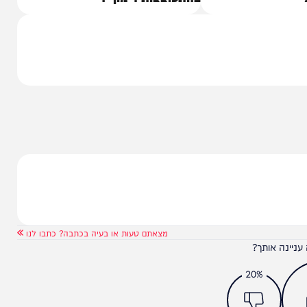
יה בין
ארה"ב: הרוג ו-2 פצועים
בהתפוצצות רימון יד