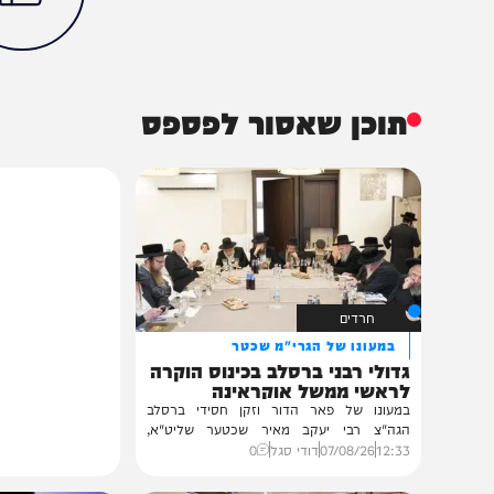
חדשות
בעולם
ארה"ב
הכתבה עניינה א
80%
תוכן שאסור לפספס
חרדים