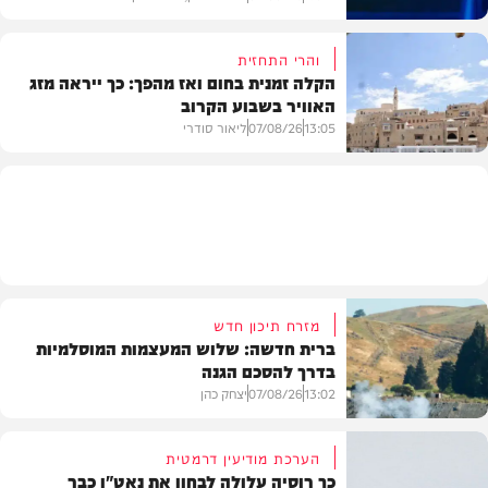
והרי התחזית
הקלה זמנית בחום ואז מהפך: כך ייראה מזג
האוויר בשבוע הקרוב
פוליטי
13:05
07/08/26
ליאור סודרי
מזג האוויר
מזרח תיכון חדש
ברית חדשה: שלוש המעצמות המוסלמיות
בדרך להסכם הגנה
13:02
07/08/26
יצחק כהן
הערכת מודיעין דרמטית
כך רוסיה עלולה לבחון את נאט"ו כבר