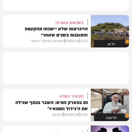
כשהאש בוערת!
הזיכרונות שלא יישכחו מהקעמפ
והתובנות בשנים שאחרי
12:21
07/08/26
המחדש בשיתוף "וימאן"
וידאו
הסיפור המלא
נס בפארק המים: השבר בכתף שגילה
את ה'גידול הממאיר'
21:00
06/08/26
חיים גפן
חדשות