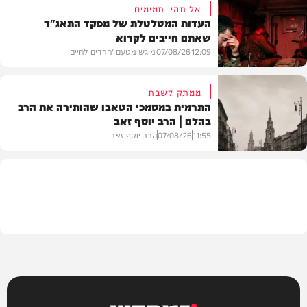
אל תהיו תמימים
העדות המטלטלת של מפקד התאג"ד
שאתם חייבים לקרוא
וידאו
12:09
07/08/26
מוגש מטעם 'חרדים לחיים'
ממתק לשבת
התרמית במסמכי הטאבו שהותירה את הרב
בהלם | הרב יוסף זאב
דעות
11:55
07/08/26
הרב יוסף זאב
בית המדרש