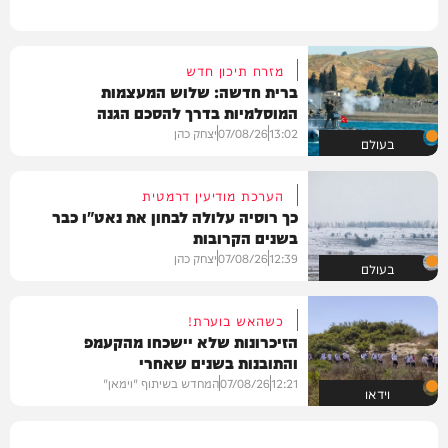
מזרח תיכון חדש
ברית חדשה: שלוש המעצמות
המוסלמיות בדרך להסכם הגנה
13:02
07/08/26
יצחק כהן
בעולם
הערכת מודיעין דרמטית
כך רוסיה עלולה לבחון את נאט"ו כבר
בשנים הקרובות
12:39
07/08/26
יצחק כהן
בעולם
כשהאש בוערת!
הזיכרונות שלא יישכחו מהקעמפ
והתובנות בשנים שאחרי
12:21
07/08/26
המחדש בשיתוף "וימאן"
וידאו