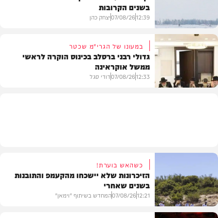
בשנים הקרובות
בעולם
12:39
07/08/26
יצחק כהן
במעונו של הגרי"מ שכטר
גדולי רבני ברסלב בכינוס הוקרה לראשי
ממשל אוקראינה
בעולם
12:33
07/08/26
דודי סגל
חרדים
כשהאש בוערת!
הזיכרונות שלא יישכחו מהקעמפ והתובנות
בשנים שאחרי
12:21
07/08/26
המחדש בשיתוף "וימאן"