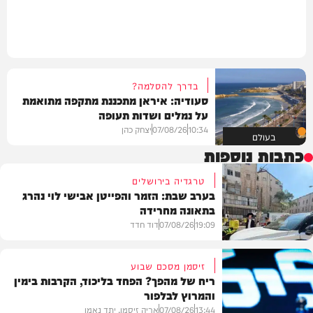
בדרך להסלמה?
סעודיה: איראן מתכננת מתקפה מתואמת
על נמלים ושדות תעופה
10:34
07/08/26
יצחק כהן
בעולם
כתבות נוספות
טרגדיה בירושלים
בערב שבת: הזמר והפייטן אבישי לוי נהרג
בתאונה מחרידה
19:09
07/08/26
דוד חדד
זיסמן מסכם שבוע
ריח של מהפך? הפחד בליכוד, הקרבות בימין
והמרוץ לבלפור
בארץ
13:44
07/08/26
אריה זיסמן, יתד נאמן