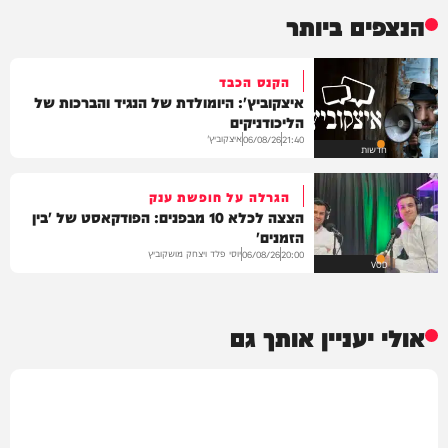
הנצפים ביותר
הקנס הכבד
איצקוביץ': היומולדת של הנגיד והברכות של
הליכודניקים
איצקוביץ'
06/08/26
21:40
חדשות
הגרלה על חופשת ענק
הצצה לכלא 10 מבפנים: הפודקאסט של 'בין
הזמנים'
יוסי פלד ויצחק מושקוביץ
06/08/26
20:00
VOD
אולי יעניין אותך גם