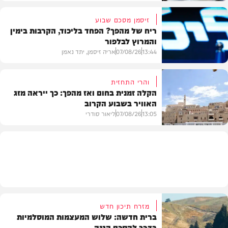
זיסמן מסכם שבוע
ריח של מהפך? הפחד בליכוד, הקרבות בימין
והמרוץ לבלפור
בארץ
13:44
07/08/26
אריה זיסמן, יתד נאמן
והרי התחזית
הקלה זמנית בחום ואז מהפך: כך ייראה מזג
האוויר בשבוע הקרוב
פוליטי
13:05
07/08/26
ליאור סודרי
מזג האוויר
מזרח תיכון חדש
ברית חדשה: שלוש המעצמות המוסלמיות
בדרך להסכם הגנה