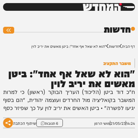
המחדש
0%
חדשות
דף הבית
חדשות
"הוא לא שאל אף אחד": ביטן מאשים את יריב לוין
משבר התקציב
"הוא לא שאל אף אחד": ביטן
מאשים את יריב לוין
ח"כ דוד ביטן (הליכוד) העריך הבוקר (ראשון) כי למרות
המשבר בקואליציה מול החרדים ועוצמה יהודית, "הם בסוף
יגיעו לפשרה" • ביטן האשים את יריב לוין על כך שפיזר כסף
שיתוף הכתבה
14:24
21/05/23
מושי הרמן
6 תגובות