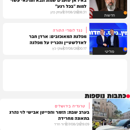
למות "בכל רגע"
08:31
07/08/26
יצחק כהן
חדשות
נגד לומדי התורה
מפלגת המאוכזבים: ארדן חבר
לאדלשטיין והכריז על מפלגה
00:17
07/08/26
שוקי כץ
פוליטי
כתבות נוספות
טרגדיה בירושלים
בערב שבת: הזמר והפייטן אבישי לוי נהרג
בתאונה מחרידה
19:09
07/08/26
דוד חדד