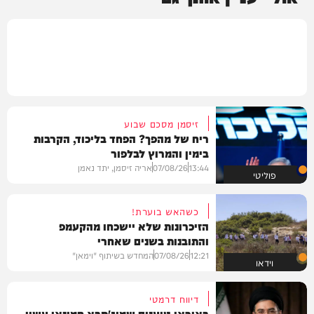
זיסמן מסכם שבוע
ריח של מהפך? הפחד בליכוד, הקרבות
בימין והמרוץ לבלפור
13:44
07/08/26
אריה זיסמן, יתד נאמן
פוליטי
כשהאש בוערת!
הזיכרונות שלא יישכחו מהקעמפ
והתובנות בשנים שאחרי
12:21
07/08/26
המחדש בשיתוף "וימאן"
וידאו
דיווח דרמטי
באיראן טוענים שמוג'תבא חמינאי עשוי