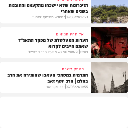
הזיכרונות שלא יישכחו מהקעמפ והתובנות
בשנים שאחרי
12:21
07/08/26
המחדש בשיתוף "וימאן"
אל תהיו תמימים
העדות המטלטלת של מפקד התאג"ד
שאתם חייבים לקרוא
וידאו
12:09
07/08/26
מוגש מטעם 'חרדים לחיים'
ממתק לשבת
התרמית במסמכי הטאבו שהותירה את הרב
בהלם | הרב יוסף זאב
דעות
11:55
07/08/26
הרב יוסף זאב
בית המדרש