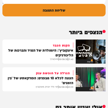
שליחת התגובה
הנצפים ביותר
הקנס הכבד
איצקוביץ': היומולדת של הנגיד והברכות של
הליכודניקים
איצקוביץ'
06/08/26
21:40
חדשות
הגרלה על חופשת ענק
הצצה לכלא 10 מבפנים: הפודקאסט של 'בין
הזמנים'
יוסי פלד ויצחק מושקוביץ
06/08/26
20:00
VOD
אולי יעניין אותך גם