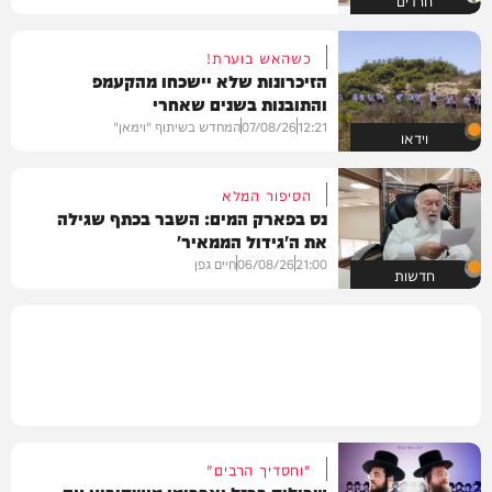
כשהאש בוערת!
הזיכרונות שלא יישכחו מהקעמפ
והתובנות בשנים שאחרי
12:21
07/08/26
המחדש בשיתוף "וימאן"
וידאו
הסיפור המלא
נס בפארק המים: השבר בכתף שגילה
את ה'גידול הממאיר'
21:00
06/08/26
חיים גפן
חדשות
"וחסדיך הרבים"