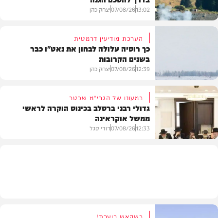
13:02
07/08/26
יצחק כהן
הערכת מודיעין דרמטית
כך רוסיה עלולה לבחון את נאט"ו כבר
בשנים הקרובות
בעולם
12:39
07/08/26
יצחק כהן
במעונו של הגרי"מ שכטר
גדולי רבני ברסלב בכינוס הוקרה לראשי
ממשל אוקראינה
בעולם
12:33
07/08/26
דודי סגל
חרדים
כשהאש בוערת!