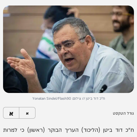
ח"כ דוד ביטן // צילום: Yonatan Sindel/Flash90
א
גודל הטקסט
א
ח"כ דוד ביטן (הליכוד) העריך הבוקר (ראשון) כי למרות