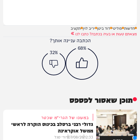
חדשות
פוליטי
דוד ביטן
יריב לוין
תקציב
מצאתם טעות או בעיה בכתבה? כתבו לנו
הכתבה עניינה אותך?
68%
32%
תוכן שאסור לפספס
במעונו של הגרי"מ שכטר
גדולי רבני ברסלב בכינוס הוקרה לראשי
ממשל אוקראינה
12:33
07/08/26
דודי סגל
חרדים