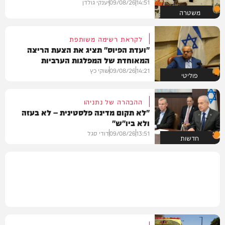
14:51
09/08/26
יענקי גולדן
משטרה
לקראת רשימה משותפת
"ועדת הפיוס" תציג את הצעת הריצה
המאוחדת של המפלגות הערביות
14:21
09/08/26
שוקי כץ
פוליטי
ההבהרה של נתניהו
"לא תקום מדינה פלסטינית – לא בעזה
ולא ביו"ש"
13:51
09/08/26
דודי סגל
חדשות