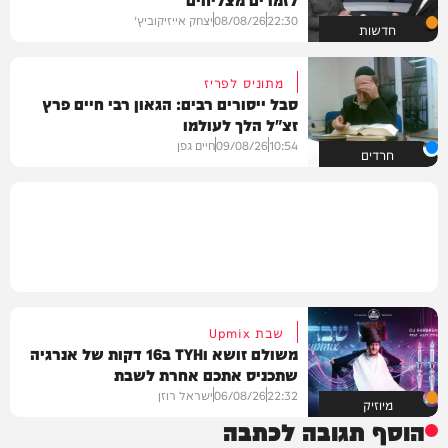
22:30
08/08/26
יצחק אייזיקוביץ'
חדשות
מתוניס לפריז
סבל ייסורים רבים: הגאון רבי חיים פרץ
זצ"ל הלך לעולמו
10:54
09/08/26
חיים גפן
חרדים
שבת Upmix
משולם זושא וTYH ב16 דקות של אנרגיה
שתכניס אתכם אחרת לשבת
22:32
06/08/26
ישראל רוזן
מיוזיק
הוסף תגובה לכתבה