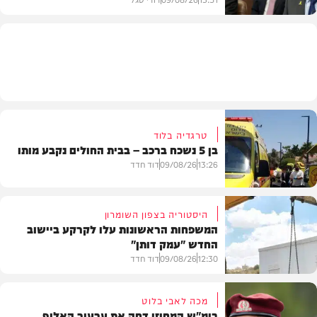
חדשות
טרגדיה בלוד
בן 5 נשכח ברכב – בבית החולים נקבע מותו
13:26
09/08/26
דוד חדד
היסטוריה בצפון השומרון
המשפחות הראשונות עלו לקרקע ביישוב
החדש "עמק דותן"
חדשות
12:30
09/08/26
דוד חדד
מכה לאבי בלוט
בימ"ש המחוזי דחה את ערעור האלוף