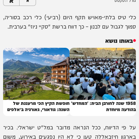
א
גודל הטקסט
א
כלי טיס בלתי-מאויש תקף היום (רביעי) כלי רכב בסוריה,
סמוך לגבול עם לבנון – כך דווח ברשת "סקיי ניוז" בערבית.
באותו נושא
1958 שנה לחורבן הבית: 'המחדש'
חופשת הקיץ הכי מרעננת של
בהודעה מיוחדת
השנה: גודאורי, גאורגיה ב״אלפים
של הקווקז״
על פי הדיווח, ככל הנראה מדובר במל"ט ישראלי. בכיר
בארגון חיזבאללה טען כי לא היו נפגעים באירוע, משום