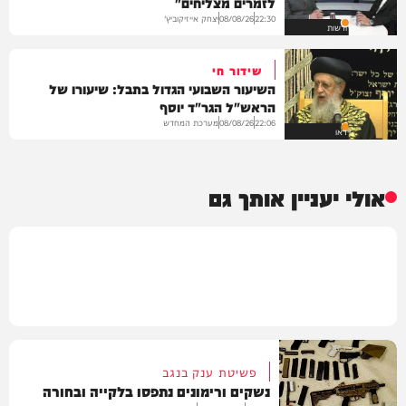
לזמרים מצליחים"
יצחק אייזיקוביץ'
08/08/26
22:30
חדשות
שידור חי
השיעור השבועי הגדול בתבל: שיעורו של
הראש"ל הגר"ד יוסף
מערכת המחדש
08/08/26
22:06
וידאו
אולי יעניין אותך גם
פשיטת ענק בנגב
נשקים ורימונים נתפסו בלקייה ובחורה