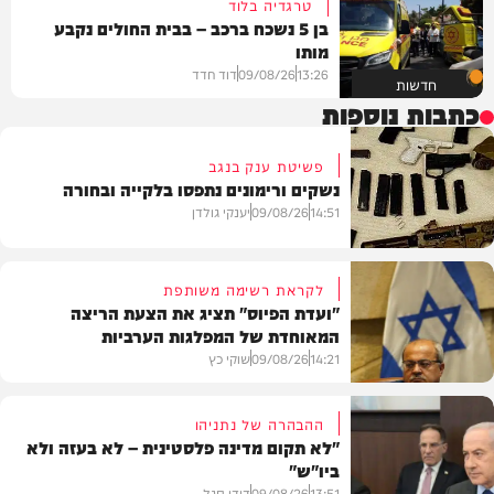
טרגדיה בלוד
בן 5 נשכח ברכב – בבית החולים נקבע
מותו
13:26
09/08/26
דוד חדד
חדשות
כתבות נוספות
פשיטת ענק בנגב
נשקים ורימונים נתפסו בלקייה ובחורה
14:51
09/08/26
יענקי גולדן
לקראת רשימה משותפת
"ועדת הפיוס" תציג את הצעת הריצה
המאוחדת של המפלגות הערביות
משטרה
14:21
09/08/26
שוקי כץ
ההבהרה של נתניהו
"לא תקום מדינה פלסטינית – לא בעזה ולא
ביו"ש"
פוליטי
13:51
09/08/26
דודי סגל