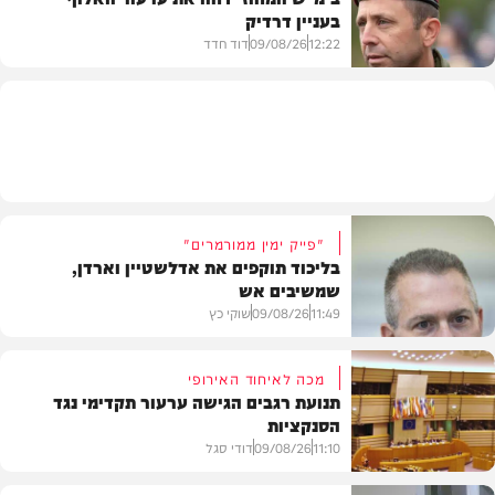
בעניין דרדיק
בארץ
12:22
09/08/26
דוד חדד
חדשות
"פייק ימין ממורמרים"
בליכוד תוקפים את אדלשטיין וארדן,
שמשיבים אש
11:49
09/08/26
שוקי כץ
מכה לאיחוד האירופי
תנועת רגבים הגישה ערעור תקדימי נגד
הסנקציות
חדשות
11:10
09/08/26
דודי סגל