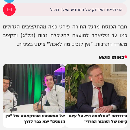
הניוזלייטר המרתק של המחדש אצלך במייל
חבר הכנסת מדגל התורה פירט כמה מהתקציבים הגדולים
כמו 12 מיליארד למועצה להשכלה גבוה (מל"ג) ותקציב
משרד התרבות. "אין לנכים מה לאכול" ציטט בציניות.
באותו נושא
פינדרוס: "המלחמה היא על עצם
אל תפספסו: הפודקאסט של "בין
קיומו של הציבור החרדי"
הזמנים" יצא כבר לדרך