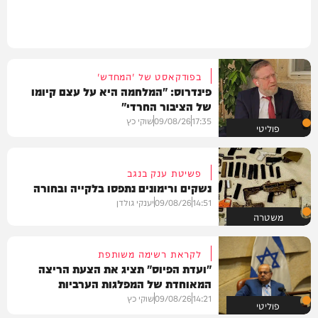
בפודקאסט של 'המחדש'
פינדרוס: "המלחמה היא על עצם קיומו
של הציבור החרדי"
17:35
09/08/26
שוקי כץ
פוליטי
פשיטת ענק בנגב
נשקים ורימונים נתפסו בלקייה ובחורה
14:51
09/08/26
יענקי גולדן
משטרה
לקראת רשימה משותפת
"ועדת הפיוס" תציג את הצעת הריצה
המאוחדת של המפלגות הערביות
14:21
09/08/26
שוקי כץ
פוליטי