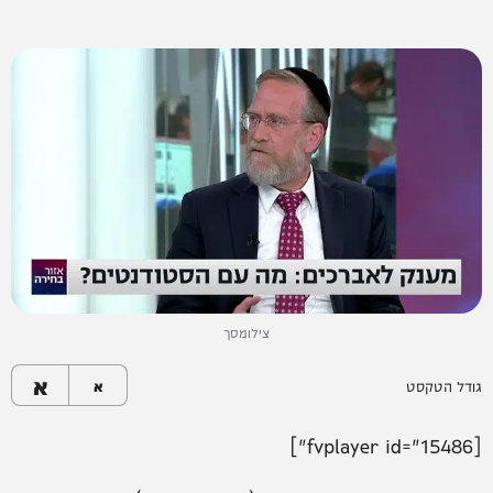
צילומסך
א
גודל הטקסט
א
[fvplayer id="15486"]