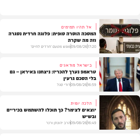
גלריות
אל תהיו תמימים
המסכה הוסרה סופית: פלוגה חרדית נסגרה
וזה מה שקרה
17:20
09/08/26
מוגש מטעם 'חרדים לחיים'
בישראל מודאגים
טראמפ נערך להכריז: ניצחנו באיראן – גם
בלי הסכם גרעין
דעות
16:59
09/08/26
דודי סגל
הלכה יומית
יוצאים לצימר? כך תוכלו להשתמש בכיריים
ובשיש
בעולם
16:49
09/08/26
הרב יהונתן ורנר