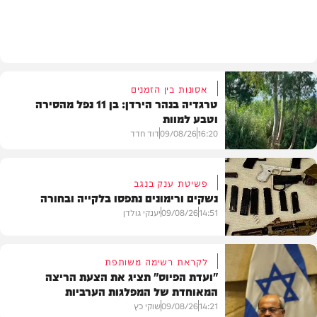
הלכה
אסונות בין הזמנים
טרגדיה בנהר הירדן: בן 11 נפל מהסירה
וטבע למוות
16:20
09/08/26
דוד חדד
פשיטת ענק בנגב
נשקים ורימונים נתפסו בלקייה ובחורה
בארץ
14:51
09/08/26
יענקי גולדן
לקראת רשימה משותפת
"ועדת הפיוס" תציג את הצעת הריצה
המאוחדת של המפלגות הערביות
משטרה
14:21
09/08/26
שוקי כץ