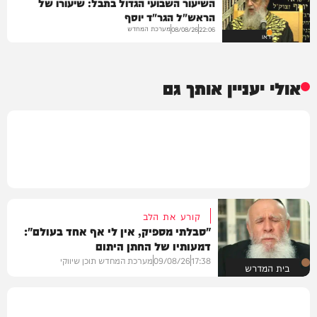
השיעור השבועי הגדול בתבל: שיעורו של
הראש"ל הגר"ד יוסף
מערכת המחדש
08/08/26
22:06
וידאו
אולי יעניין אותך גם
קורע את הלב
"סבלתי מספיק, אין לי אף אחד בעולם":
דמעותיו של החתן היתום
17:38
09/08/26
מערכת המחדש תוכן שיווקי
בית המדרש