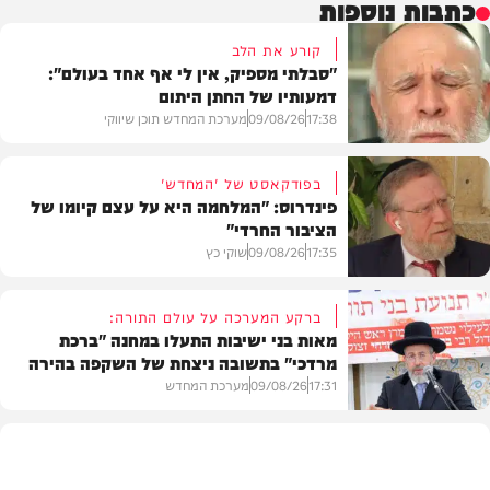
כתבות נוספות
קורע את הלב
"סבלתי מספיק, אין לי אף אחד בעולם":
דמעותיו של החתן היתום
17:38
09/08/26
מערכת המחדש תוכן שיווקי
בפודקאסט של 'המחדש'
פינדרוס: "המלחמה היא על עצם קיומו של
הציבור החרדי"
בית המדרש
17:35
09/08/26
שוקי כץ
ברקע המערכה על עולם התורה:
מאות בני ישיבות התעלו במחנה "ברכת
מרדכי" בתשובה ניצחת של השקפה בהירה
פוליטי
17:31
09/08/26
מערכת המחדש