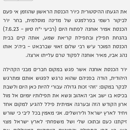
את הגעתו ההיסטורית כיו״ר הכנסת הראשון שהוזמן אי פעם
לביקור רשמי בפרלמנט של מדינה מוסלמית, בחר יו״ר
הכנסת אמיר אוחנה לפתוח היום (רביעי י"ח סיוון – 7.6.23)
בהנחת תפילין ובתפילת קריאת שמע, אותה קיים בבית
הכנסת המוכר ע״ש רבי שלום זאווי שברבאט – ביה״כ אותו
נהג אביו, מאיר אוחנה לפקוד טרם עלייתו ארצה.
יו״ר הכנסת אוחנה אשר פגש במקום חברים מבני הקהילה
היהודית, הודה בפניהם שהוא נרגש לפגוש אותם ומתרגש
לבקר במקום: ״זוהי זכות גדולה עבורי להיות כאן היום ולשבת
בכיסא בו ישב אבי האהוב ונשא את תפילותיו יומיום אל מול
ארון הקודש הזה ובערגה אמיתית פילל להגיע למקום אחד
ויחיד לארץ ישראל ולירושלים. אני מאמין בכל ליבי כי שורש
זיקתנו כעם ובתוכו שלי ושל משפחתי לארץ ישראל מצוי
כאן בין דפי התפילה והפיוטים הייחודיים המגוללים את