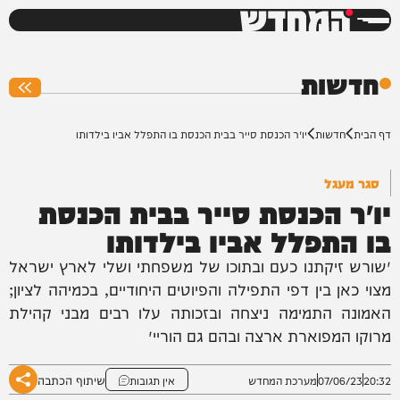
המחדש
0%
חדשות
דף הבית
חדשות
יו״ר הכנסת סייר בבית הכנסת בו התפלל אביו בילדותו
סגר מעגל
יו״ר הכנסת סייר בבית הכנסת
בו התפלל אביו בילדותו
״שורש זיקתנו כעם ובתוכו של משפחתי ושלי לארץ ישראל
מצוי כאן בין דפי התפילה והפיוטים היחודיים, בכמיהה לציון;
האמונה התמימה ניצחה ובזכותה עלו רבים מבני קהילת
מרוקו המפוארת ארצה ובהם גם הוריי״
שיתוף הכתבה
20:32
07/06/23
מערכת המחדש
אין תגובות