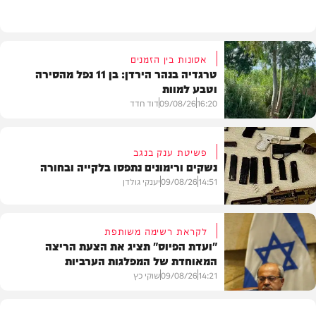
הלכה
אסונות בין הזמנים
טרגדיה בנהר הירדן: בן 11 נפל מהסירה
וטבע למוות
16:20
09/08/26
דוד חדד
פשיטת ענק בנגב
נשקים ורימונים נתפסו בלקייה ובחורה
בארץ
14:51
09/08/26
יענקי גולדן
לקראת רשימה משותפת
"ועדת הפיוס" תציג את הצעת הריצה
המאוחדת של המפלגות הערביות
משטרה
14:21
09/08/26
שוקי כץ