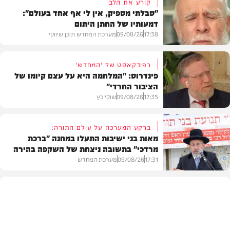
קורע את הלב
"סבלתי מספיק, אין לי אף אחד בעולם":
דמעותיו של החתן היתום
17:38
09/08/26
מערכת המחדש תוכן שיווקי
בפודקאסט של 'המחדש'
פינדרוס: "המלחמה היא על עצם קיומו של
הציבור החרדי"
בית המדרש
17:35
09/08/26
שוקי כץ
ברקע המערכה על עולם התורה:
מאות בני ישיבות התעלו במחנה "ברכת
מרדכי" בתשובה ניצחת של השקפה בהירה
פוליטי
17:31
09/08/26
מערכת המחדש
גלריות