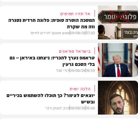
אל תהיו תמימים
המסכה הוסרה סופית: פלוגה חרדית נסגרה
וזה מה שקרה
17:20
09/08/26
מוגש מטעם 'חרדים לחיים'
בישראל מודאגים
טראמפ נערך להכריז: ניצחנו באיראן – גם
בלי הסכם גרעין
דעות
16:59
09/08/26
דודי סגל
הלכה יומית
יוצאים לצימר? כך תוכלו להשתמש בכיריים
ובשיש
בעולם
16:49
09/08/26
הרב יהונתן ורנר