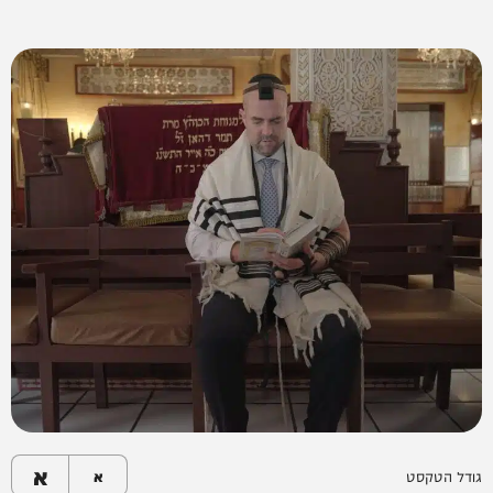
א
גודל הטקסט
א