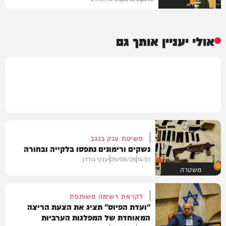
וידאו
אולי יעניין אותך גם
פשיטת ענק בנגב
נשקים ורימונים נתפסו בלקייה ובחורה
14:51
09/08/26
יענקי גולדן
משטרה
לקראת רשימה משותפת
"ועדת הפיוס" תציג את הצעת הריצה
המאוחדת של המפלגות הערביות