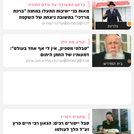
ברקע המערכה על עולם התורה:
מאות בני ישיבות התעלו במחנה "ברכת
מרדכי" בתשובה ניצחת של השקפה
בהירה
17:31
09/08/26
מערכת המחדש
גלריות
קורע את הלב
"סבלתי מספיק, אין לי אף אחד בעולם":
דמעותיו של החתן היתום
17:38
09/08/26
מערכת המחדש תוכן שיווקי
בית המדרש
מתוניס לפריז
סבל ייסורים רבים: הגאון רבי חיים פרץ
זצ"ל הלך לעולמו