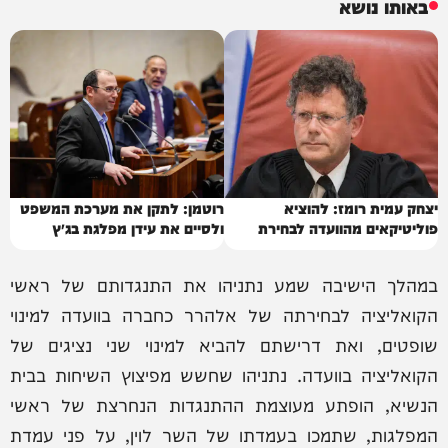
באותו נושא
יצחק עמית רומז: להוציא
רוטמן: לתקן את מערכת המשפט
פוליטיקאים מהוועדה לבחירת
ולסיים את עידן מפלגת בג״ץ
שופטים
במהלך הישיבה שמע נתניהו את התנגדותם של ראשי
הקואליציה לבחירתה של אלהרר כחברה בוועדה למינוי
שופטים, ואת דרישתם להביא למינוי שני נציגים של
הקואליציה בוועדה. נתניהו שחשש מפיצוץ השיחות בבית
הנשיא, הופתע מעוצמת ההתנגדות הנחרצת של ראשי
המפלגות, שתמכו בעמדתו של השר לוין, על פני עמדת