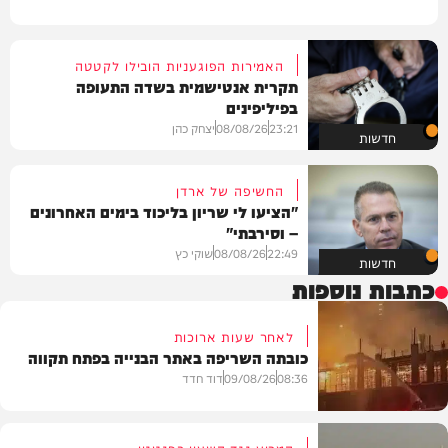
האמירות הפוגעניות הובילו לקטטה
תקרית אנטישמית בשדה התעופה
בפיליפינים
23:21
08/08/26
יצחק כהן
חדשות
החשיפה של ארדן
"הציעו לי שריון בליכוד בימים האחרונים
– וסירבתי"
22:49
08/08/26
שוקי כץ
חדשות
כתבות נוספות
לאחר שעות ארוכות
כובתה השריפה באתר הבנייה בפתח תקווה
08:36
09/08/26
דוד חדד
המרוץ נגד השעון בפנטגון