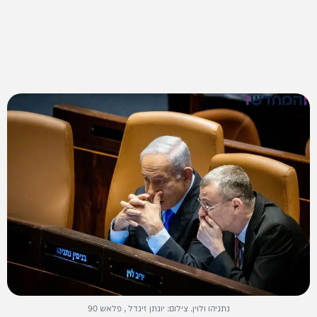
נתניהו ולוין. צילום: יונתן זינדל , פלאש 90