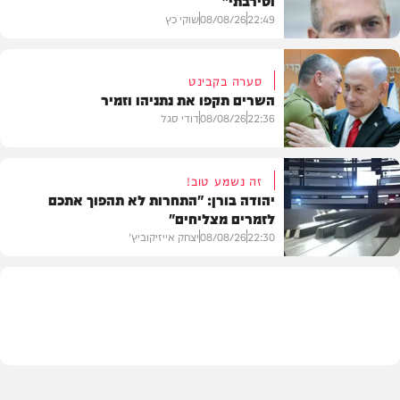
22:49
08/08/26
שוקי כץ
סערה בקבינט
השרים תקפו את נתניהו וזמיר
חדשות
22:36
08/08/26
דודי סגל
זה נשמע טוב!
יהודה בורן: "התחרות לא תהפוך אתכם
לזמרים מצליחים"
מדיני
22:30
08/08/26
יצחק אייזיקוביץ'
חדשות