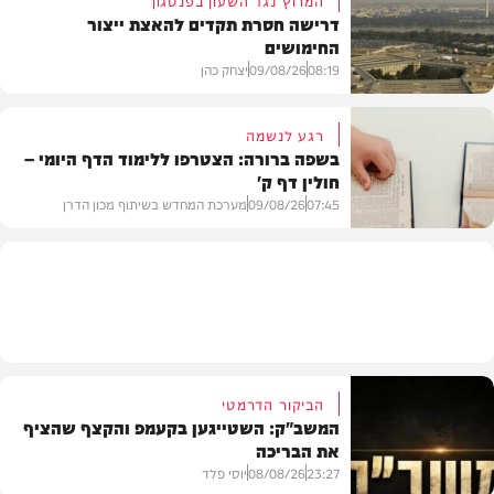
דרישה חסרת תקדים להאצת ייצור
החימושים
חדשות
08:19
09/08/26
יצחק כהן
רגע לנשמה
בשפה ברורה: הצטרפו ללימוד הדף היומי –
חולין דף ק'
חדשות
07:45
09/08/26
מערכת המחדש בשיתוף מכון הדרן
בית המדרש
הביקור הדרמטי
המשב"ק: השטייגען בקעמפ והקצף שהציף
את הבריכה
23:27
08/08/26
יוסי פלד