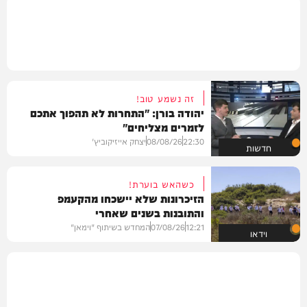
זה נשמע טוב!
יהודה בורן: "התחרות לא תהפוך אתכם
לזמרים מצליחים"
22:30
08/08/26
יצחק אייזיקוביץ'
חדשות
כשהאש בוערת!
הזיכרונות שלא יישכחו מהקעמפ
והתובנות בשנים שאחרי
12:21
07/08/26
המחדש בשיתוף "וימאן"
וידאו