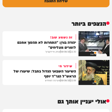
שליחת התגובה
הנצפים ביותר
זה נשמע טוב!
יהודה בורן: "התחרות לא תהפוך אתכם
לזמרים מצליחים"
יצחק אייזיקוביץ'
08/08/26
22:30
חדשות
שידור חי
השיעור השבועי הגדול בתבל: שיעורו של
הראש"ל הגר"ד יוסף
מערכת המחדש
08/08/26
22:06
וידאו
אולי יעניין אותך גם