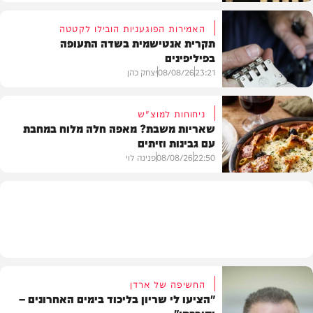
האמירות הפוגעניות הובילו לקטטה
תקרית אנטישמית בשדה התעופה
בפיליפינים
המשב"ק
23:21
08/08/26
יצחק כהן
ניחוחות למוצ"ש
שאריות משבת? מאפה חלה מלוח במחבת
עם גבינות וזיתים
חדשות
22:50
08/08/26
פנינה לוי
מתכונים
החשיפה של ארדן
"הציעו לי שריון בליכוד בימים האחרונים –
וסירבתי"