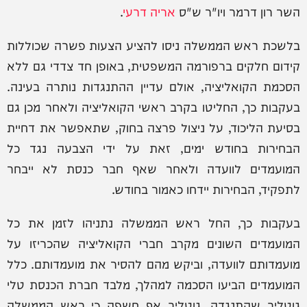
השר רון דרמר ויו"ר ש"ס
אריה דרעי
.
בלשכת ראש הממשלה ניסו להציע הצעות פשרה שכוללות
קידום חלקים ברפורמה המשפטית, באופן חד צדדי גם ללא
הסכמת הקואליציה, אולם עדיין ההתנגדות נותרה בעינה.
בעקבות כך, החליטו בקרב ראשי הקואליציה ולאחר מכן גם
בסיעת הליכוד, על ניצול פרצה בחוק, שתאפשר את דחיית
הבחירות בחודש ימים, זאת על ידי הצבעה נגד כל
המועמדים לוועדה ולאחר שאף חבר כנסת לא ייבחר
לתפקיד, הבחירות יידחו כאמור בחודש.
בעקבות כך, החל ראש הממשלה נתניהו לזמן את כל
המועמדים השונים מקרב חברי הקואליציה שהכריזו על
מועמדותם לוועדה, וביקש מהם להסיר את מועמדותם. כלל
המועמדים הביעו הסכמה למהלך, מלבד חברת הכנסת טלי
גוטליב שהתנגדה. גוטליב אף חשפה כי ראש הממשלה