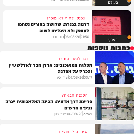
בעולם
נכנסו לחוף לא מוכרז
דרמה בכנרת: שלושה בחורים נסחפו
לעומק ולא הצליחו לשוב
21:50
06/08/26
דוד חדד
בארץ
כתבות נוספות
נגד לומדי התורה
מפלגת המאוכזבים: ארדן חבר לאדלשטיין
והכריז על מפלגה
00:17
07/08/26
שוקי כץ
הסכנה הבאה?
פריצת דרך מדעית: הבינה המלאכותית יצרה
נגיפים חדשים
פוליטי
22:49
06/08/26
יצחק כהן
אזהרה לרוחצים