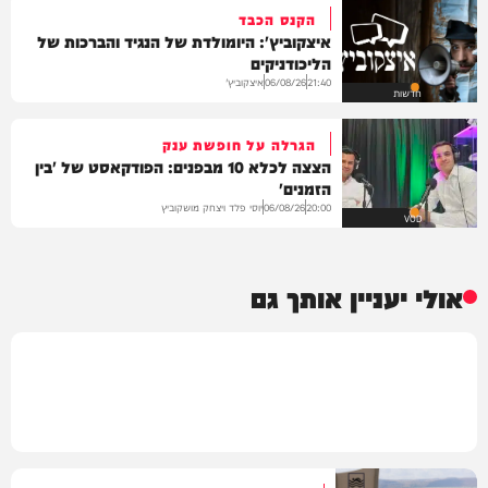
הקנס הכבד
איצקוביץ': היומולדת של הנגיד והברכות של
הליכודניקים
איצקוביץ'
06/08/26
21:40
חדשות
הגרלה על חופשת ענק
הצצה לכלא 10 מבפנים: הפודקאסט של 'בין
הזמנים'
יוסי פלד ויצחק מושקוביץ
06/08/26
20:00
VOD
אולי יעניין אותך גם