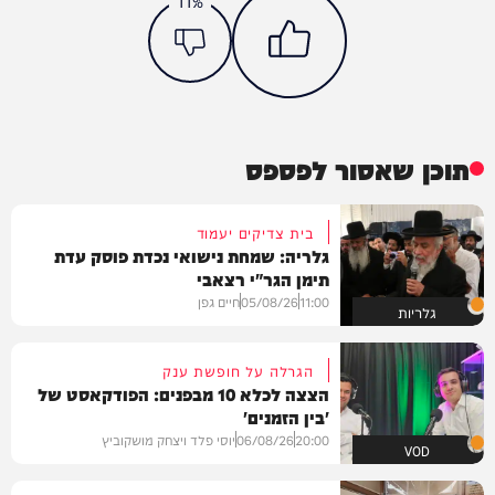
11%
תוכן שאסור לפספס
בית צדיקים יעמוד
גלריה: שמחת נישואי נכדת פוסק עדת
תימן הגר"י רצאבי
11:00
05/08/26
חיים גפן
גלריות
הגרלה על חופשת ענק
הצצה לכלא 10 מבפנים: הפודקאסט של
'בין הזמנים'
20:00
06/08/26
יוסי פלד ויצחק מושקוביץ
VOD