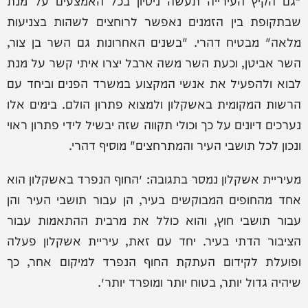
"גם הקיץ העירייה תעשה ניסיון בכל האמצעים על מנת
שבתקופת בין הזמנים נאפשר לרוחצים לשהות בצניעות
מלאה" מבטיח דהרי. "בשנים האחרונות גם השר בן צור,
השר אביטן, וכעת השר משה ארבל יצרו איתי קשר על מנת
לבוא ולהפעיל את אנשי המקצוע במשרד הפנים וביחד עם
הרשות המקומית באשקלון ולמצוא פתרון הולם. בימים אלו
נערכים דיונים על כך וכולי תקווה שזה יבשיל לידי פתרון ראוי
ונכון לכל תושבי העיר והמתרחצים" מוסיף דהרי.
מעיריית אשקלון נמסר בתגובה: ״החוף הנפרד באשקלון הוא
אחד מהחופים המבוקשים בעיר, הן עבור תושבי העיר והן
עבור תושבי חוץ, והוא כולל את מרבית ההתאמות עבור
הציבור הדתי בעיר. יחד עם זאת, עיריית אשקלון פעלה
ופועלת לקידום העתקת החוף הנפרד למיקום אחר, כך
שיהיה גדול יותר, בטוח יותר ומופרד יותר״.