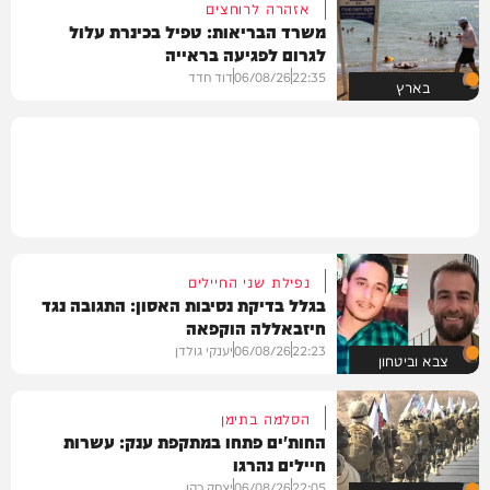
אזהרה לרוחצים
משרד הבריאות: טפיל בכינרת עלול
לגרום לפגיעה בראייה
22:35
06/08/26
דוד חדד
בארץ
נפילת שני החיילים
בגלל בדיקת נסיבות האסון: התגובה נגד
חיזבאללה הוקפאה
22:23
06/08/26
יענקי גולדן
צבא וביטחון
הסלמה בתימן
החות'ים פתחו במתקפת ענק: עשרות
חיילים נהרגו
22:05
06/08/26
יצחק כהן