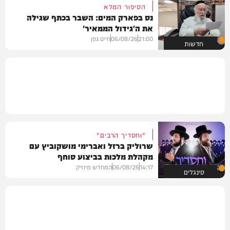
הסיפור המלא
נס בפארק המים: השבר בכתף שגילה
את ה'גידול הממאיר'
21:00
06/08/26
חיים גפן
חדשות
"וחסדיך הרבים"
שרוליק ברזל ואברימי מושקוביץ עם
מקהלת מלכות בביצוע סוחף
14:17
06/08/26
המחדש מיוזיק
סינגלים