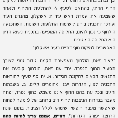
החוף הדתי, בהתאם לסעיף 4 להחלטת הולחוף ולאחר
ששמעה את עמדת ראש עיריית אשקלון, מהנדס העיר
ועורכי התכנית ביחס לישימות החלופות השונות, השתכנעה
הולחוף כי נכון להיום, החלופה המופיעה בתכנית נשוא הדיון
היא החלופה המיטבית
האפשרית למיקום חוף דתיים בעיר אשקלון".
"לאור זאת, הולחוף מאפשרת הקמת גידור זמני לצורך
תפעול החוף הנפרד. יחד עם זאת, הולחוף קובעת את
התנאים הבאים להקמת הגידור: א. יתווסף סעיף להוראות
התכנית לפיו, הגדרות ייבנו מחומרים קלים. ב. בשבתות
וחגים ובכל עת בהם החוף איננו משמש כחוף נפרד, יפתח
מעבר בגדרות הניצבות לחוף הים ברוחב של 9 מטר לפחות
שיאפשר מעבר חופשי ושימוש לכלל הציבור. בתום עונת
הרחצה יפורקו הגדרות".
דהיינו, אמנם צריך להיות פתח