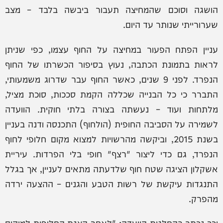
הושגה וסוכם שהמחיצה תעבור ביבשה בלבד – מצב
שערורייתי שנותר עד היום.
עניין הפתח הפעור במחיצה על החוף עצמו, כפי שניתן
לראות בתמונת הכתבה, נעוץ בסיפור הכשרתו של החוף
הנפרד. לפני 9 שנים, כאשר החוף עבר שדרוג משמעותי,
התברר כי כל הבנייה שכללה הקמת סככות, סוכת מציל,
מלתחות ועוד – נעשתה בצורה בלתי חוקית. הוועדה
לשמירה על הסביבה החופית (הולחוף) התכנסה ודנה בעניין
בשנת 2015, וביקשה מהרשויות למצוא מקום חלופי לחוף
הנפרד, גם כדי ליצור "רצף" חופי בלי הפרדות. עיריית
אשקלון הציגה שטח חוף שלדעתה מתאים לעניין, אך בגלל
התנגדות עיקשת של רשות הטבע והגנים – ההצעה ירדה
מהפרק.
וכך נכתב בהחלטת הוועדה: "לאחר הצגת החלופות למיקום