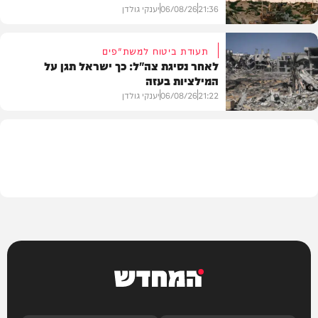
21:36
06/08/26
יענקי גולדן
תעודת ביטוח למשת"פים
לאחר נסיגת צה"ל: כך ישראל תגן על
המילציות בעזה
צבא וביטחון
21:22
06/08/26
יענקי גולדן
צבא וביטחון
המחדש