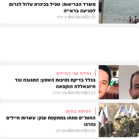
משרד הבריאות: טפיל בכינרת עלול לגרום
לפגיעה בראייה
בריאות
22:35
06/08/26
דוד חדד
בארץ
נפילת שני החיילים
בגלל בדיקת נסיבות האסון: התגובה נגד
חיזבאללה הוקפאה
22:23
06/08/26
יענקי גולדן
הסלמה בתימן
החות'ים פתחו במתקפת ענק: עשרות חיילים
נהרגו
צבא וביטחון
22:05
06/08/26
יצחק כהן