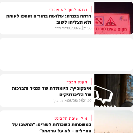
נכנסו לחוף לא מוכרז
דרמה בכנרת: שלושה בחורים נסחפו לעומק
ולא הצליחו לשוב
בעולם
21:50
06/08/26
דוד חדד
בארץ
הקנס הכבד
איצקוביץ': היומולדת של הנגיד והברכות
של הליכודניקים
21:40
06/08/26
איצקוביץ'
מול ישיבת הקבינט
המשפחות השכולות לשרים: "תחשבו על
החיילים – לא על טראמפ"
חדשות