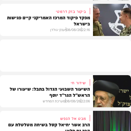
ביקור בזק דרמטי
מפקד פיקוד המרכז האמריקני קיים פגישות
בישראל
חדשות
22:16
08/08/26
יענקי גולדן
חדשות
שידור חי
השיעור השבועי הגדול בתבל: שיעורו של
הראש"ל הגר"ד יוסף
22:06
08/08/26
מערכת המחדש
מבט אל הנפש
הרב אשר יחיאל קסל בשיחה מטלטלת עם
הרב נח פלאי
וידאו