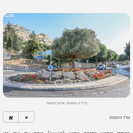
קרדיט תמונות: ארנון בוסאני
א
גודל הטקסט
א