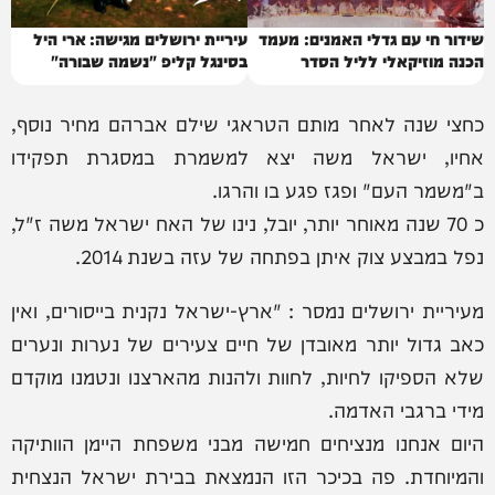
שידור חי עם גדלי האמנים: מעמד
עיריית ירושלים מגישה: ארי היל
הכנה מוזיקאלי לליל הסדר
בסינגל קליפ "נשמה שבורה"
כחצי שנה לאחר מותם הטראגי שילם אברהם מחיר נוסף,
אחיו, ישראל משה יצא למשמרת במסגרת תפקידו
ב"משמר העם" ופגז פגע בו והרגו.
כ 70 שנה מאוחר יותר, יובל, נינו של האח ישראל משה ז"ל,
נפל במבצע צוק איתן בפתחה של עזה בשנת 2014.
מעיריית ירושלים נמסר : "ארץ-ישראל נקנית בייסורים, ואין
כאב גדול יותר מאובדן של חיים צעירים של נערות ונערים
שלא הספיקו לחיות, לחוות ולהנות מהארצנו ונטמנו מוקדם
מידי ברגבי האדמה.
היום אנחנו מנציחים חמישה מבני משפחת היימן הוותיקה
והמיוחדת. פה בכיכר הזו הנמצאת בבירת ישראל הנצחית