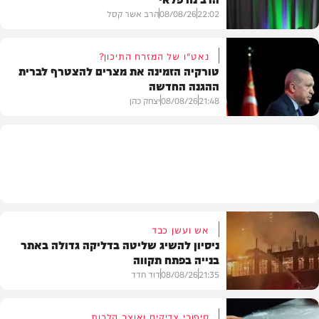
22:02
08/08/26
הרב אשר קסל
נאט"ו של המזרח התיכון?
טורקיה הזמינה את מצרים להצטרף לברית
ההגנה החדשה
חדשות
21:48
08/08/26
יצחק כהן
חדשות
אש ועשן כבד
ניסיון להשיג שליטה בדליקה גדולה באתר
בנייה בפתח תקווה
21:35
08/08/26
דוד חדד
סיפורי צדיקים ואוצר הלכות