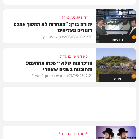
זה נשמע טוב!
יהודה בורן: "התחרות לא תהפוך אתכם
לזמרים מצליחים"
22:30
08/08/26
יצחק אייזיקוביץ'
חדשות
כשהאש בוערת!
הזיכרונות שלא יישכחו מהקעמפ
והתובנות בשנים שאחרי
12:21
07/08/26
המחדש בשיתוף "וימאן"
וידאו
"וחסדיך הרבים"