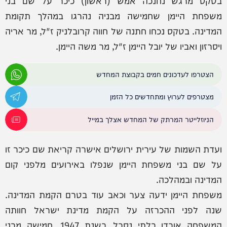
בטקס מרגש נחנכה אמש (ראשון) כיכר על שם בני
משפחת היימן שחמישה מבניה נהרגו במהלך תקומת
המדינה. בטקס נכחו חתנה של חווה קרובלניק ז"ל, מר אריה
ויסרזון ואביו של יובל היימן ז"ל, מר משה היימן.
הצטרפו לעדכונים חמים בקבוצת המחדש
מצטרפים לערוץ ומתחדשים כל הזמן
הניוזלייטר המרתק של המחדש אצלך במייל
ועדת השמות של עירית ירושלים אישרה קריאת שם כיכר זו
על שם בני משפחת היימן שנפלו באירועים מלפני קום
המדינה ובמהלכה.
משפחת היימן ידעה צער וכאב עוד בטרם הקמת המדינה.
שנה לפני ההכרזה על הקמת מדינת ישראל חוותה
המשפחה אובדן בלתי נסבל. בשנת 1947, חמישה מבני