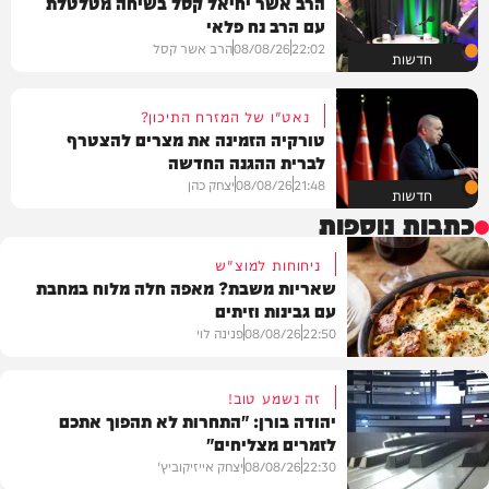
הרב אשר יחיאל קסל בשיחה מטלטלת
עם הרב נח פלאי
22:02
08/08/26
הרב אשר קסל
חדשות
נאט"ו של המזרח התיכון?
טורקיה הזמינה את מצרים להצטרף
לברית ההגנה החדשה
21:48
08/08/26
יצחק כהן
חדשות
כתבות נוספות
ניחוחות למוצ"ש
שאריות משבת? מאפה חלה מלוח במחבת
עם גבינות וזיתים
22:50
08/08/26
פנינה לוי
זה נשמע טוב!
יהודה בורן: "התחרות לא תהפוך אתכם
לזמרים מצליחים"
מתכונים
22:30
08/08/26
יצחק אייזיקוביץ'