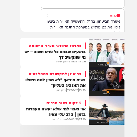
הדסה עין כרם, במצב בינוני.
18:22
משרד הביטחון, צה"ל והתעשייה האווירית ביצעו
ניסוי מתוכנן מראש במערכת ההגנה האווירית
'חץ'.
במרכז הרפואי מעיני הישועה
ברגעים שבהם כל פרט חשוב – יש
16:07
מי שמקשיב לך
דובר צה"ל: בתגובה להפרה בוטה של ארגון
מערכת המחדש תוכן שיווקי
תוכן שיווקי
הטרור חיזבאללה, צה"ל החל בתקיפות
ממוקדות במרחב דרום לבנון.
בריאיון לתקשורת הממלכתית
נשיא איראן: "לא מבין למה חיסלו
את המנהיג העליון"
23:29
05/08/26
יצחק כהן
14:22
בעולם
גופה נפלטה לחוף הים סמוך לזכרון יעקב. כוחות
5 דקות באור החיים
משטרה שהוזעקו למקום סגרו את הזירה והחלו
אוי ואבוי למי שלא יעשה העברות
בפעולות לזיהוי הגופה ובבדיקת נסיבות האירוע.
בזמן | הרב עלי צאיג
בשלב זה זהות הנפטר ונסיבות המוות אינן
23:10
05/08/26
הרב עלי צאיג
ידועות
בית המדרש