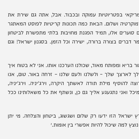
תו היקרה, וירג'יניה – המארחים שלנו הערב.
נו בך מיכל ואני חבר אמיתי. אני לא יודע אם כילד
הזה, למרות שאני יודע שמורי בית הספר העברי שלך
טריוטיות עמוקה ובכבוד. אבל, אתה גם שירת את
טיה ושלום. הבאת כמה תכונות קריטיות לפוסט המאתגר
רים אלו, תמיד הפגנת מחויבות בלתי מתפשרת לביטחון
 בצורה ברורה, ישירה וכל הזמן. בסגנון ישראל! וגם
מפותח מאוד, שכולנו הערכנו אותו. אני לא בטוח איך
 שלך – ולשלנו ולעם שלנו – זרחה באור. טום, אנו
ף מילת תודה לאשתך היקרה, וירג'יניה. וירג'יניה,
ני נתגעגע אליך גם כן, ונשתף את כל משאלותינו ככל