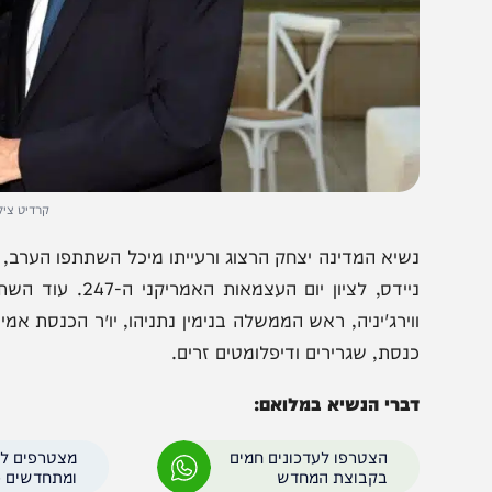
קרדיט צילום: חיים צ
שיא המדינה יצחק הרצוג ורעייתו מיכל השתתפו הערב, (שני) ב
ניידס, לציון יום העצמאות 
וירג'יניה, ראש הממשלה בנימין נתניהו, יו״ר הכנסת אמיר אוח
נסת, שגרירים ודיפלומטים זרים.
ברי הנשיא במלואם: