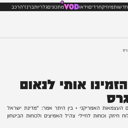
VOD
מיוזיק
חרדים
וידאו
מתכונים
גלריות
ברנז'ה
רכב
ינו אותי לנאום
ס
מאות האמריקני • בין היתר אמר: "מדינת ישראל
וכוחות לחיילי צה״ל האמיצים ולכוחות הביטחון