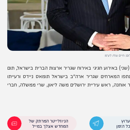
ח/ לע״מ
אירוע חגיגי באירוח שגריר ארצות הברית בישראל, תום
האמריקני ה-247. עוד השתתפו המארחים שגריר ארה"ב בישראל תומאס ניידס ורעייתו
נה, ראש עיריית ירושלים משה ליאון, שרי ממשלה, חברי