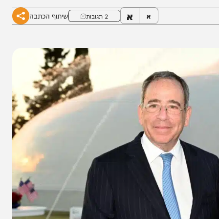
א
שיתוף הכתבה
א
2 תגובות