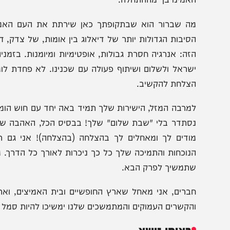
סיום, חברים יקרים, כמה מילות פרידה מהשגריר טום נידס, ואש
ום היקר, במהלך כהונתך כשגריר ארצות הברית בישראל, מצא
דולות', מינסוטה, אי פעם דמיינת שתמצא את עצמך בתפקיד 
אמינו בך מההתחלה.
ה שברור הוא שבתקופתך כאן שירתת את העם האמריקאי בפ
סיבות הגדולות יותר של דיאלוג בין אומות, של צדק, דמוקר
זה: אנרגיה חסרת גבולות, אופטימיות ומיומנות. בזמנים סוע
שראל ולשלום ושיתוף פעולה עם שכנינו. לא פחדת לומר דברים
צלחת להקשיב.
מרבה המזל, הישירות שלך תמיד באה יחד עם חוש הומור בריא ו
סתדר בלי "שבת שלום" שלך! בבסיס הכל, האהבה שלך לארצך
ודים לך ומאחלים לך בהצלחה (בהצלחה)! אני גם רוצה להוסי
נוכחות והתמיכה שלך כל כך ניכרות לאורך כל הדרך. מיכל וא