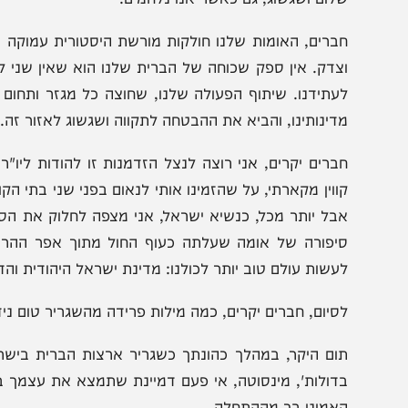
ם עושים הכל על מנת לשמור על חיי חפים מפשע, בנסיבות כה
שלום. אנחנו גם מתפללים, שאומותינו יהיו מאוחדות, יחד, במ
לום ושגשוג, גם כאשר אנו נלחמים.
ברים, האומות שלנו חולקות מורשת היסטורית עמוקה ואמונה
צדק. אין ספק שכוחה של הברית שלנו הוא שאין שני לה: בט
עתידנו. שיתוף הפעולה שלנו, שחוצה כל מגזר ותחום אפשרי, ה
דינותינו, והביא את ההבטחה לתקווה ושגשוג לאזור זה.
ברים יקרים, אני רוצה לנצל הזדמנות זו להודות ליו"ר הקונגר
ווין מקארתי, על שהזמינו אותי לנאום בפני שני בתי הקונגרס 
בל יותר מכל, כנשיא ישראל, אני מצפה לחלוק את הסיפור ה
יפורה של אומה שעלתה כעוף החול מתוך אפר ההרס הבלת
עשות עולם טוב יותר לכולנו: מדינת ישראל היהודית והדמוקרטי