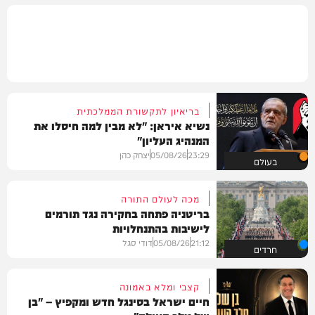
בריאיון לתקשורת הממלכתית
נשיא איראן: "לא מבין למה חיסלו את
המנהיג העליון"
23:29
05/08/26
יצחק כהן
בעולם
מכה לעולם התורה
בריטניה פתחה בחקירה נגד תורמים
לישיבות בהתנחלויות
21:12
05/08/26
דודי סגל
חרדים
קצבי ומלא באמונה
חיים ישראל בסינגל חדש ומקפיץ – "בן