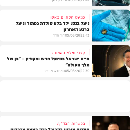
כמעט הסתיים באסון
ניצל בנס: ילד בלע סוללת כפתור וניצל
ברגע האחרון
חדשות הרכב
22:43
05/08/26
דוד חדד
קצבי ומלא באמונה
חיים ישראל בסינגל חדש ומקפיץ – "בן של
מלך העולם"
בריאות
22:30
05/08/26
המחדש מיוזיק
חדש במוזיקה
בכשרות הבד"ץ:
חוגגים אירוע בקרוב? ככה באמת מכבדים