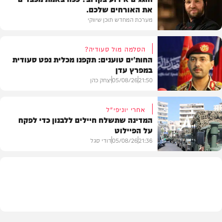
את האורחים שלכם.
מערכת המחדש תוכן שיווקי
הסלמה מול סעודיה?
החות'ים טוענים: תקפנו מכלית נפט סעודית
במפרץ עדן
תוכן שיווקי
21:50
05/08/26
יצחק כהן
אחרי יוניפי"ל
המדינה שתשלח חיילים ללבנון כדי לפקח
על הפיילוט
צבא וביטחון
21:36
05/08/26
דודי סגל
מדיני