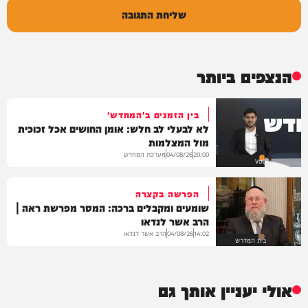
שליחת התגובה
הנצפים ביותר
בין הזמנים ב'המחדש'
לא לבעלי לב חלש: אומן החושים אכל זכוכית
מול המצלמות
מערכת המחדש
04/08/26
20:00
VOD
הפרשה בקצרה
שומעים ומקבלים ברכה: המסר מפרשת ראה |
הרב אשר לנדאו
הרב אשר לנדאו
04/08/26
14:02
בית המדרש
אולי יעניין אותך גם