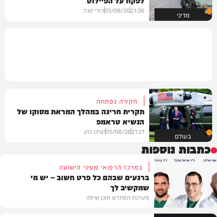
21:36
05/08/26
דודי סגל
מדיני
חקירה נפתחה
תקרית חריגה במהלך המראת מסוקו של
הנשיא טראמפ
21:21
05/08/26
יצחק כהן
בעולם
כתבות נוספות
במרכז הרפואי מעיני הישועה
ברגעים שבהם כל פרט חשוב – יש מי
שמקשיב לך
מערכת המחדש תוכן שיווקי