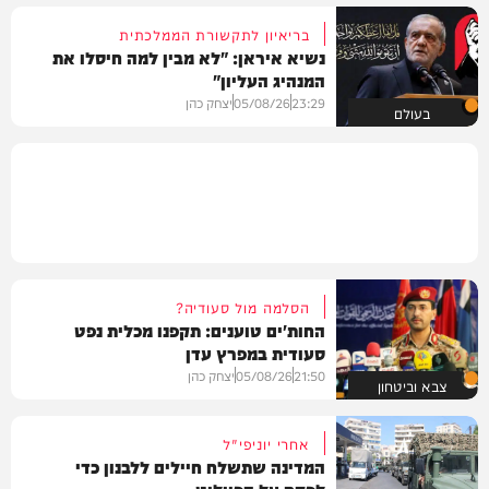
בריאיון לתקשורת הממלכתית
נשיא איראן: "לא מבין למה חיסלו את
המנהיג העליון"
23:29
05/08/26
יצחק כהן
בעולם
הסלמה מול סעודיה?
החות'ים טוענים: תקפנו מכלית נפט
סעודית במפרץ עדן
21:50
05/08/26
יצחק כהן
צבא וביטחון
אחרי יוניפי"ל
המדינה שתשלח חיילים ללבנון כדי
לפקח על הפיילוט