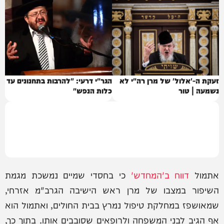
זעקת ה-'אלול' של מרן רה"י לא
הגר"י דרעי: "להרבות בתחנונים עד
נשמעה | טור
כלות הנפש"
אתמול
דווח ב'המחדש'
כי בחסדי שמיים נמשכת מגמת
השיפור במצבו של מרן ראש הישיבה הגרב"מ אזרחי,
שמאושפז במחלקת טיפול נמרץ בבית החולים, ואתמול הוא
אף הגיב לבני המשפחה ולרופאים שסובבים אותו. בתוך כך,