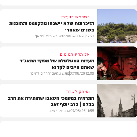
כשהאש בוערת!
הזיכרונות שלא יישכחו מהקעמפ והתובנות
בשנים שאחרי
12:21
07/08/26
המחדש בשיתוף "וימאן"
אל תהיו תמימים
העדות המטלטלת של מפקד התאג"ד
שאתם חייבים לקרוא
וידאו
12:09
07/08/26
מוגש מטעם 'חרדים לחיים'
ממתק לשבת
התרמית במסמכי הטאבו שהותירה את הרב
בהלם | הרב יוסף זאב
דעות
11:55
07/08/26
הרב יוסף זאב