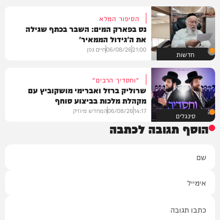
הסיפור המלא
נס בפארק המים: השבר בכתף שגילה
את ה'גידול הממאיר'
21:00
06/08/26
חיים גפן
חדשות
"וחסדיך הרבים"
שרוליק ברזל ואברימי מושקוביץ עם
מקהלת מלכות בביצוע סוחף
14:17
06/08/26
המחדש מיוזיק
סינגלים
הוסף תגובה לכתבה
שם
אימייל
תגובה