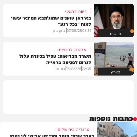
דיווח דרמטי
באיראן טוענים שמוג'תבא חמינאי עשוי
למות "בכל רגע"
08:31
07/08/26
יצחק כהן
חדשות
אזהרה לרוחצים
משרד הבריאות: טפיל בכינרת עלול
לגרום לפגיעה בראייה
22:35
06/08/26
דוד חדד
בארץ
כתבות נוספות
טרגדיה בירושלים
בערב שבת: הזמר והפייטן אבישי לוי נהרג