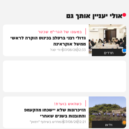
אולי יעניין אותך גם
במעונו של הגרי"מ שכטר
גדולי רבני ברסלב בכינוס הוקרה לראשי
ממשל אוקראינה
12:33
07/08/26
דודי סגל
חרדים
כשהאש בוערת!
הזיכרונות שלא יישכחו מהקעמפ
והתובנות בשנים שאחרי
12:21
07/08/26
המחדש בשיתוף "וימאן"
וידאו