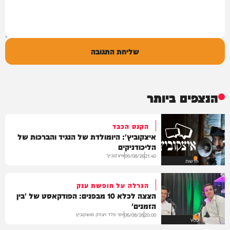
שליחת התגובה
הנצפים ביותר
הקנס הכבד
איצקוביץ': היומולדת של הנגיד והברכות של
הליכודניקים
איצקוביץ'
06/08/26
21:40
חדשות
הגרלה על חופשת ענק
הצצה לכלא 10 מבפנים: הפודקאסט של 'בין
הזמנים'
יוסי פלד ויצחק מושקוביץ
06/08/26
20:00
VOD