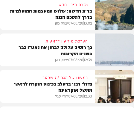
מזרח תיכון חדש
ברית חדשה: שלוש המעצמות המוסלמיות
בדרך להסכם הגנה
13:02
07/08/26
יצחק כהן
הערכת מודיעין דרמטית
כך רוסיה עלולה לבחון את נאט"ו כבר
בשנים הקרובות
בעולם
12:39
07/08/26
יצחק כהן
במעונו של הגרי"מ שכטר
גדולי רבני ברסלב בכינוס הוקרה לראשי
ממשל אוקראינה
בעולם
12:33
07/08/26
דודי סגל
חרדים