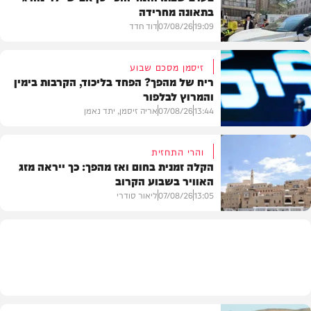
בתאונה מחרידה
19:09
07/08/26
דוד חדד
זיסמן מסכם שבוע
ריח של מהפך? הפחד בליכוד, הקרבות בימין
והמרוץ לבלפור
בארץ
13:44
07/08/26
אריה זיסמן, יתד נאמן
והרי התחזית
הקלה זמנית בחום ואז מהפך: כך ייראה מזג
האוויר בשבוע הקרוב
פוליטי
13:05
07/08/26
ליאור סודרי
מזג האוויר