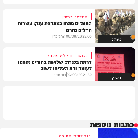
הסלמה בתימן
החות'ים פתחו במתקפת ענק: עשרות
חיילים נהרגו
22:05
06/08/26
יצחק כהן
בעולם
נכנסו לחוף לא מוכרז
דרמה בכנרת: שלושה בחורים נסחפו
לעומק ולא הצליחו לשוב
21:50
06/08/26
דוד חדד
בארץ
כתבות נוספות
נגד לומדי התורה