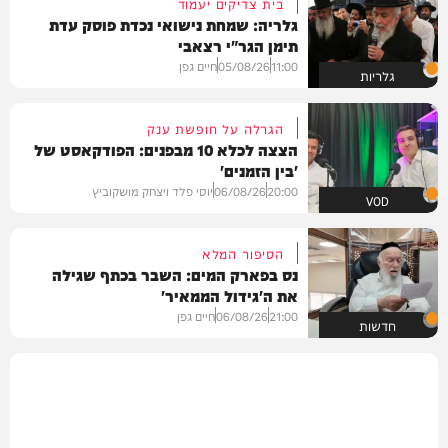
בית צדיקים יעמוד
גלריה: שמחת נישואי נכדת פוסק עדת
תימן הגר"י רצאבי
11:00
05/08/26
חיים גפן
גלריות
הגרלה על חופשת ענק
הצצה לכלא 10 מבפנים: הפודקאסט של
'בין הזמנים'
20:00
06/08/26
יוסי פלד ויצחק מושקוביץ
VOD
הסיפור המלא
נס בפארק המים: השבר בכתף שגילה
את ה'גידול הממאיר'
21:00
06/08/26
חיים גפן
חדשות