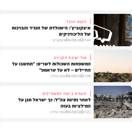
הקנס הכבד
איצקוביץ': היומולדת של הנגיד והברכות
של הליכודניקים
21:40
06/08/26
איצקוביץ'
מול ישיבת הקבינט
המשפחות השכולות לשרים: "תחשבו על
החיילים – לא על טראמפ"
חדשות
21:36
06/08/26
יענקי גולדן
תעודת ביטוח למשת"פים
לאחר נסיגת צה"ל: כך ישראל תגן על
המילציות בעזה
צבא וביטחון
21:22
06/08/26
יענקי גולדן