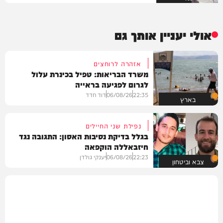
אולי יעניין אותך גם
אזהרה לרוחצים
משרד הבריאות: טפיל בכינרת עלול
לגרום לפגיעה בראייה
22:35
06/08/26
דוד חדד
בארץ
נפילת שני החיילים
בגלל בדיקת נסיבות האסון: התגובה נגד
חיזבאללה הוקפאה
22:23
06/08/26
יענקי גולדן
צבא וביטחון