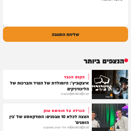
שליחת התגובה
הנצפים ביותר
הקנס הכבד
איצקוביץ': היומולדת של הנגיד והברכות של
הליכודניקים
איצקוביץ'
06/08/26
21:40
חדשות
הגרלה על חופשת ענק
הצצה לכלא 10 מבפנים: הפודקאסט של 'בין
הזמנים'
יוסי פלד ויצחק מושקוביץ
06/08/26
20:00
VOD