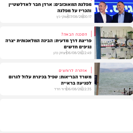
מפלגת המאוכזבים: ארדן חבר לאדלשטיין
והכריז על מפלגה
00:17
07/08/26
שוקי כץ
הסכנה הבאה?
פריצת דרך מדעית: הבינה המלאכותית יצרה
נגיפים חדשים
פוליטי
22:49
06/08/26
יצחק כהן
אזהרה לרוחצים
משרד הבריאות: טפיל בכינרת עלול לגרום
לפגיעה בראייה
בריאות
22:35
06/08/26
דוד חדד
בארץ