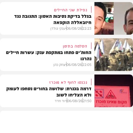
נפילת שני החיילים
בגלל בדיקת נסיבות האסון: התגובה נגד
חיזבאללה הוקפאה
22:23
06/08/26
יענקי גולדן
הסלמה בתימן
החות'ים פתחו במתקפת ענק: עשרות חיילים
נהרגו
צבא וביטחון
22:05
06/08/26
יצחק כהן
נכנסו לחוף לא מוכרז
דרמה בכנרת: שלושה בחורים נסחפו לעומק
ולא הצליחו לשוב
בעולם
21:50
06/08/26
דוד חדד
בארץ