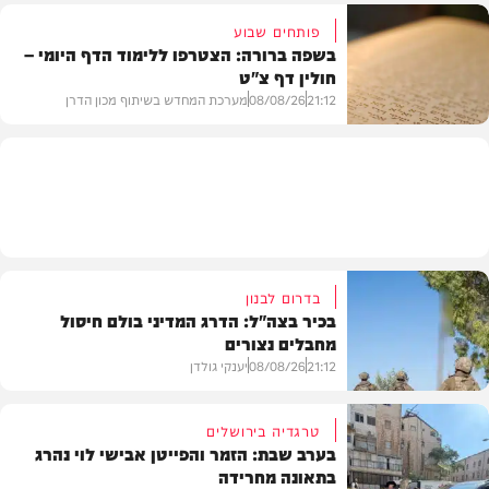
פותחים שבוע
בשפה ברורה: הצטרפו ללימוד הדף היומי –
חולין דף צ"ט
פרשת שבוע
21:12
08/08/26
מערכת המחדש בשיתוף מכון הדרן
בית המדרש
בדרום לבנון
בכיר בצה"ל: הדרג המדיני בולם חיסול
מחבלים נצורים
21:12
08/08/26
יענקי גולדן
טרגדיה בירושלים
בערב שבת: הזמר והפייטן אבישי לוי נהרג
בתאונה מחרידה
חדשות