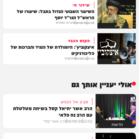
שידור חי
השיעור השבועי הגדול בתבל: שיעורו של
הראש"ל הגר"ד יוסף
מערכת המחדש
08/08/26
22:06
וידאו
הקנס הכבד
איצקוביץ': היומולדת של הנגיד והברכות של
הליכודניקים
איצקוביץ'
06/08/26
21:40
חדשות
אולי יעניין אותך גם
מבט אל הנפש
הרב אשר יחיאל קסל בשיחה מטלטלת
עם הרב נח פלאי
22:02
08/08/26
הרב אשר קסל
חדשות