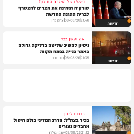
נאט"ו של המזרח התיכון?
טורקיה הזמינה את מצרים להצטרף
לברית ההגנה החדשה
21:48
08/08/26
יצחק כהן
חדשות
אש ועשן כבד
ניסיון להשיג שליטה בדליקה גדולה
באתר בנייה בפתח תקווה
21:35
08/08/26
דוד חדד
חדשות
בדרום לבנון
בכיר בצה"ל: הדרג המדיני בולם חיסול
מחבלים נצורים
21:12
08/08/26
יענקי גולדן