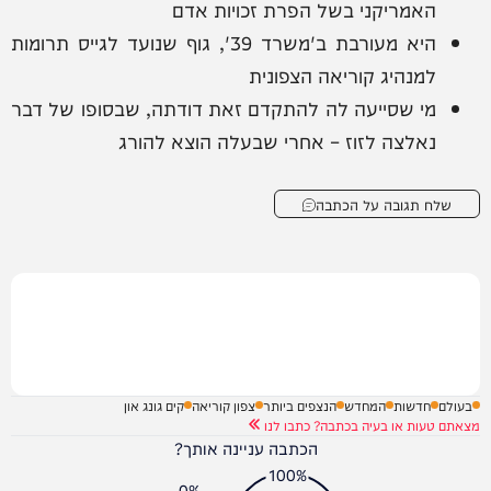
האמריקני בשל הפרת זכויות אדם
היא מעורבת ב'משרד 39', גוף שנועד לגייס תרומות
למנהיג קוריאה הצפונית
מי שסייעה לה להתקדם זאת דודתה, שבסופו של דבר
נאלצה לזוז – אחרי שבעלה הוצא להורג
שלח תגובה על הכתבה
בעולם
חדשות
המחדש
הנצפים ביותר
צפון קוריאה
קים גונג און
מצאתם טעות או בעיה בכתבה? כתבו לנו
הכתבה עניינה אותך?
100%
0%