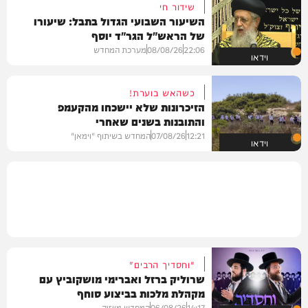
שידור חי
השיעור השבועי הגדול בתבל: שיעורו
של הראש"ל הגר"ד יוסף
22:06
08/08/26
מערכת המחדש
וידאו
כשהאש בוערת!
הזיכרונות שלא יישכחו מהקעמפ
והתובנות בשנים שאחרי
12:21
07/08/26
המחדש בשיתוף "וימאן"
וידאו
"וחסדיך הרבים"
שרוליק ברזל ואברימי מושקוביץ עם
מקהלת מלכות בביצוע סוחף
14:17
06/08/26
המחדש מיוזיק