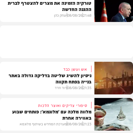
טורקיה הזמינה את מצרים להצטרף לברית
ההגנה החדשה
חדשות
21:48
08/08/26
יצחק כהן
חדשות
אש ועשן כבד
ניסיון להשיג שליטה בדליקה גדולה באתר
בנייה בפתח תקווה
21:35
08/08/26
דוד חדד
סיפורי צדיקים ואוצר הלכות
מלווה מלכה עם 'מלוגמא': פותחים שבוע
באווירה אחרת
חדשות
21:23
08/08/26
מערכת המחדש בשיתוף מלוגמא