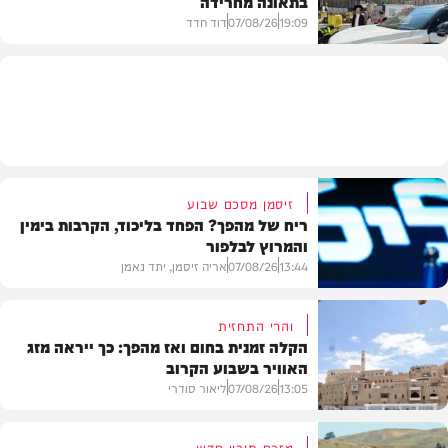
בתאונה מחרידה
19:09
07/08/26
דוד חדד
בארץ
זיסמן מסכם שבוע
ריח של מהפך? הפחד בליכוד, הקרבות בימין
והמרוץ לבלפור
13:44
07/08/26
אריה זיסמן, יתד נאמן
והרי התחזית
הקלה זמנית בחום ואז מהפך: כך ייראה מזג
האוויר בשבוע הקרוב
פוליטי
13:05
07/08/26
ליאור סודרי
מזרח תיכון חדש