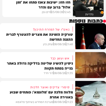
חזו חזו: ישיבות צאנז פתחו את 'זמן
אלול' ברוב עם והדר
12:45
03/08/26
חיים גפן
גלריות
כתבות נוספות
נאט"ו של המזרח התיכון?
טורקיה הזמינה את מצרים להצטרף לברית
ההגנה החדשה
21:48
08/08/26
יצחק כהן
אש ועשן כבד
ניסיון להשיג שליטה בדליקה גדולה באתר
בנייה בפתח תקווה
חדשות
21:35
08/08/26
דוד חדד
סיפורי צדיקים ואוצר הלכות
מלווה מלכה עם 'מלוגמא': פותחים שבוע
באווירה אחרת
חדשות
21:23
08/08/26
מערכת המחדש בשיתוף מלוגמא