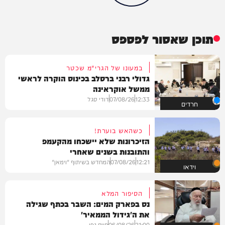
תוכן שאסור לפספס
במעונו של הגרי"מ שכטר
גדולי רבני ברסלב בכינוס הוקרה לראשי
ממשל אוקראינה
12:33
07/08/26
דודי סגל
חרדים
כשהאש בוערת!
הזיכרונות שלא יישכחו מהקעמפ
והתובנות בשנים שאחרי
12:21
07/08/26
המחדש בשיתוף "וימאן"
וידאו
הסיפור המלא
נס בפארק המים: השבר בכתף שגילה
את ה'גידול הממאיר'
21:00
06/08/26
חיים גפן