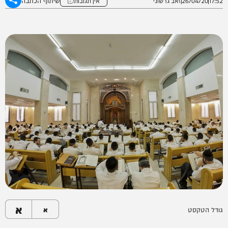
שיתוף הכתבה
17:52
26/04/20
זאב גרשוני
אין תגובות
א
גודל הטקסט
א