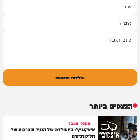
שם
אימייל
תגובה
שליחת התגובה
הנצפים ביותר
הקנס הכבד
איצקוביץ': היומולדת של הנגיד והברכות של
הליכודניקים