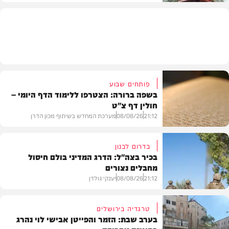
פרשת שבוע
פותחים שבוע
בשפה ברורה: הצטרפו ללימוד הדף היומי –
חולין דף צ"ט
21:12
08/08/26
מערכת המחדש בשיתוף מכון הדרן
בדרום לבנון
בכיר בצה"ל: הדרג המדיני בולם חיסול
מחבלים נצורים
בית המדרש
21:12
08/08/26
יענקי גולדן
טרגדיה בירושלים
בערב שבת: הזמר והפייטן אבישי לוי נהרג
חדשות