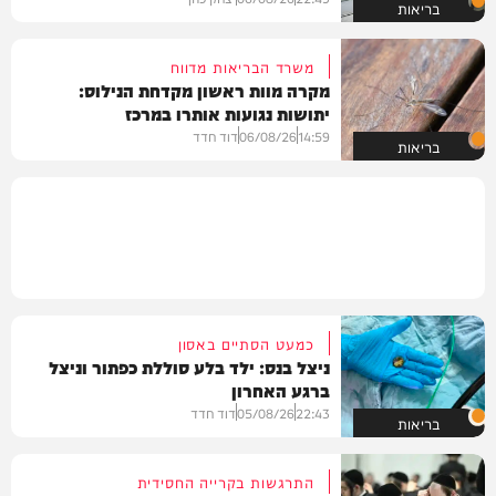
בריאות
משרד הבריאות מדווח
מקרה מוות ראשון מקדחת הנילוס:
יתושות נגועות אותרו במרכז
14:59
06/08/26
דוד חדד
בריאות
כמעט הסתיים באסון
ניצל בנס: ילד בלע סוללת כפתור וניצל
ברגע האחרון
22:43
05/08/26
דוד חדד
בריאות
התרגשות בקרייה החסידית