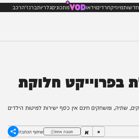
VOD
מיוזיק
חרדים
וידאו
מתכונים
גלריות
ברנז'ה
רכב
 בפרוייקט חלוקת
ה, ומשחקים חינם אין כסף ישירות למיטות הילדים
א
שיתוף הכתבה
א
תגובה אחת