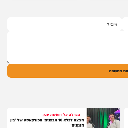
י מושקוביץ
יצוע סוחף
 שרוליק ברזל עם
ד אברימי...
ק
0
ל
בה