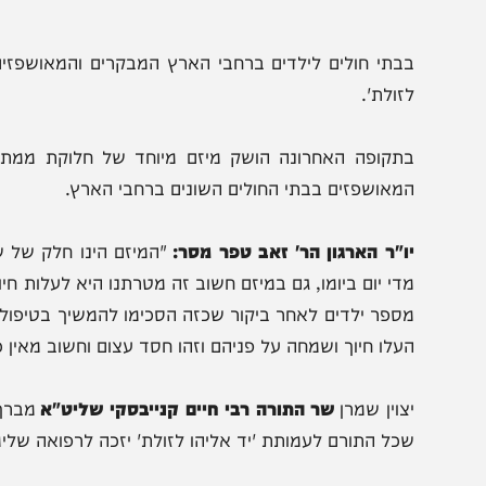
בתי חולים לילדים ברחבי הארץ המבקרים והמאושפזים רגילי
זולת'.
תקופה האחרונה הושק מיזם מיוחד של חלוקת ממתקים, שתי
מאושפזים בבתי החולים השונים ברחבי הארץ.
ו"ר הארגון הר' זאב טפר מסר:
"המיזם הינו חלק של שרשרת 
די יום ביומו, גם במיזם חשוב זה מטרתנו היא לעלות חיוך במק
ספר ילדים לאחר ביקור שכזה הסכימו להמשיך בטיפול רפואי 
עלו חיוך ושמחה על פניהם וזהו חסד עצום וחשוב מאין כמותו".
צוין שמרן
שר התורה רבי חיים קנייבסקי שליט"א
מברך באופן 