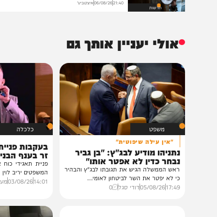
הנצפים ביותר
הקנס הכבד
איצקוביץ': היומולדת של הנגיד והברכות
של הליכודניקים
21:40
06/08/26
איצקוביץ'
חדשות
אולי יעניין אותך גם