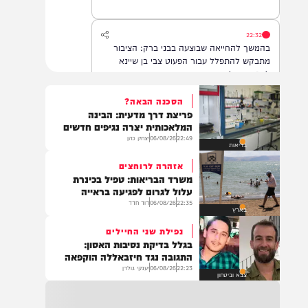
22:32
בהמשך להחייאה שבוצעה בבני ברק: הציבור
מתבקש להתפלל עבור הפעוט צבי בן שיינא
לרפואה שלמה
הסכנה הבאה?
פריצת דרך מדעית: הבינה
21:32
המלאכותית יצרה נגיפים חדשים
בין הזמנים: שלושה בחורי ישיבות חולצו
22:49
06/08/26
יצחק כהן
בריאות
מהכינרת לאחר שנסחפו לעומק האגם, בחוף
בלתי מוכרז כשהם על גבי אביזר ציפה.
אזהרה לרוחצים
משרד הבריאות: טפיל בכינרת
עלול לגרום לפגיעה בראייה
22:35
06/08/26
דוד חדד
21:31
בארץ
בני ברק: חובשים ופראמדיקים של ארגון הצלה
נפילת שני החיילים
מבצעים פעולות החייאה על תינוק כבן שנה וחצי
בגלל בדיקת נסיבות האסון:
לאחר שנחנק משקית.
התגובה נגד חיזבאללה הוקפאה
22:23
06/08/26
יענקי גולדן
צבא וביטחון