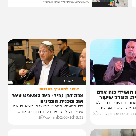
הגרלה על חופשת ענק
הצצה לכלא 10 מבפנים: הפודקאסט של 'בין
הזמנים'
20:00
06/08/26
יוסי פלד ויצחק מושקוביץ
VOD