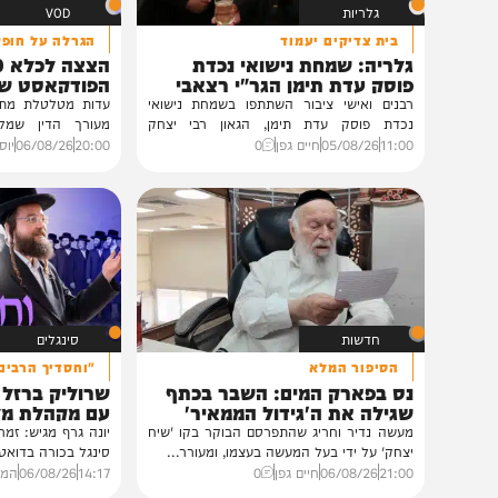
גלריות
VOD
בית צדיקים יעמוד
הגרלה על חופשת ענק
גלריה: שמחת נישואי נכדת
הצצה לכלא 0
פוסק עדת תימן הגר"י רצאבי
הפודקאסט של 'בין ה
רבנים ואישי ציבור השתתפו בשמחת נישואי
נכדת פוסק עדת תימן, הגאון רבי יצחק
מעורך הדין שמלווה את ב
רצאבי,...
ביקורת...
11:00
05/08/26
חיים גפן
0
20:00
06/08/26
יוסי פלד ויצ