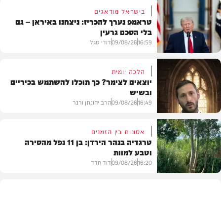
בישראל מודאגים
טראמפ נערך להכריז: ניצחנו באיראן – גם
בלי הסכם גרעין
16:59
09/08/26
דודי סגל
הלכה יומית
יוצאים לצימר? כך תוכלו להשתמש בכיריים
ובשיש
בעולם
16:49
09/08/26
הרב יהונתן ורנר
אסונות בין הזמנים
טרגדיה בנהר הירדן: בן 11 נפל מהסירה
וטבע למוות
הלכה
16:20
09/08/26
דוד חדד
בארץ