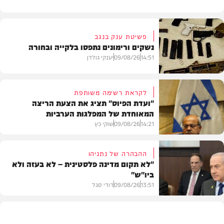
פשיטת ענק בנגב
נשקים ורימונים נתפסו בלקייה ובחורה
14:51
09/08/26
יענקי גולדן
לקראת רשימה משותפת
"ועדת הפיוס" תציג את הצעת הריצה
המאוחדת של המפלגות הערביות
משטרה
14:21
09/08/26
שוקי כץ
ההבהרה של נתניהו
"לא תקום מדינה פלסטינית – לא בעזה ולא
ביו"ש"
פוליטי
13:51
09/08/26
דודי סגל