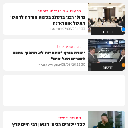
במעונו של הגרי"מ שכטר
גדולי רבני ברסלב בכינוס הוקרה לראשי
ממשל אוקראינה
12:33
07/08/26
דודי סגל
חרדים
זה נשמע טוב!
יהודה בורן: "התחרות לא תהפוך אתכם
לזמרים מצליחים"
22:30
08/08/26
יצחק אייזיקוביץ'
חדשות
מתוניס לפריז
סבל ייסורים רבים: הגאון רבי חיים פרץ