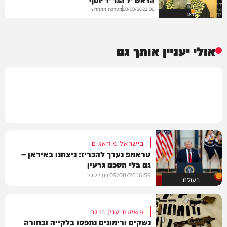
מערכת המחדש
08/08/26
22:06
וידאו
אולי יעניין אותך גם
בישראל מודאגים
טראמפ נערך להכריז: ניצחנו באיראן –
גם בלי הסכם גרעין
16:59
09/08/26
דודי סגל
בעולם
פשיטת ענק בנגב
נשקים ורימונים נתפסו בלקייה ובחורה