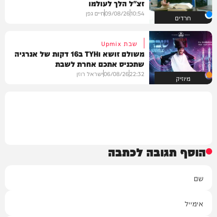
זצ"ל הלך לעולמו
10:54
09/08/26
חיים גפן
חרדים
שבת Upmix
משולם זושא וTYH ב16 דקות של אנרגיה
שתכניס אתכם אחרת לשבת
22:32
06/08/26
ישראל רוזן
מיוזיק
הוסף תגובה לכתבה
שם
אימייל