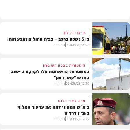
חדשות
טרגדיה בלוד
בן 5 נשכח ברכב – בבית החולים נקבע מותו
13:26
09/08/26
דוד חדד
היסטוריה בצפון השומרון
המשפחות הראשונות עלו לקרקע ביישוב
החדש "עמק דותן"
חדשות
12:30
09/08/26
דוד חדד
מכה לאבי בלוט
בימ"ש המחוזי דחה את ערעור האלוף
בעניין דרדיק
בארץ
12:22
09/08/26
דוד חדד