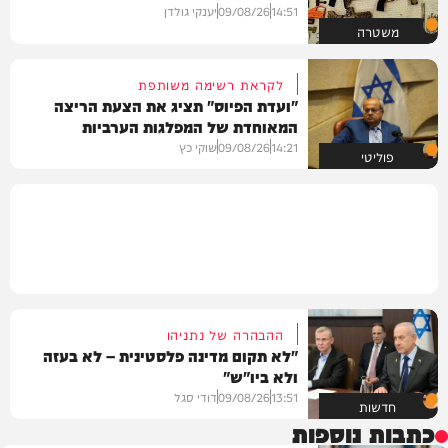
14:51
09/08/26
יענקי גולדן
משטרה
לקראת רשימה משותפת
"ועדת הפיוס" תציג את הצעת הריצה
המאוחדת של המפלגות הערביות
14:21
09/08/26
שוקי כץ
פוליטי
ההבהרה של נתניהו
"לא תקום מדינה פלסטינית – לא בעזה
ולא ביו"ש"
13:51
09/08/26
דודי סגל
חדשות
כתבות נוספות