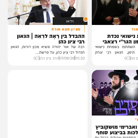
וידאו
מציון תצא תורה
 נכדת
ההבדל בין רָאָה לרְאֵה | הגאון
י רצאבי
רבי ציון כהן
ו בשמחת נישואי
רבה של אור יהודה ונשיא מכון דורות, הגאון
גאון רבי יצחק
הגדול רבי ציון כהן, על פרשת...
10:20
07/08/26
הרב ציון כהן
0