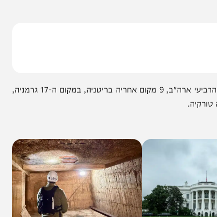
בי.
ב-OECD קובעים כעת כי בסוף 2022, הייתה ישראל היקרה ביותר מבין המדינות שנמדדו, ויקרה בכ-40% מהממוצע
אחרי ישראל היא שוויץ, בהמשך אחריה מופיעה במקום הרביעי ארה"ב, 9 מקום אחריה בריטניה, במקום ה-17 גרמניה,