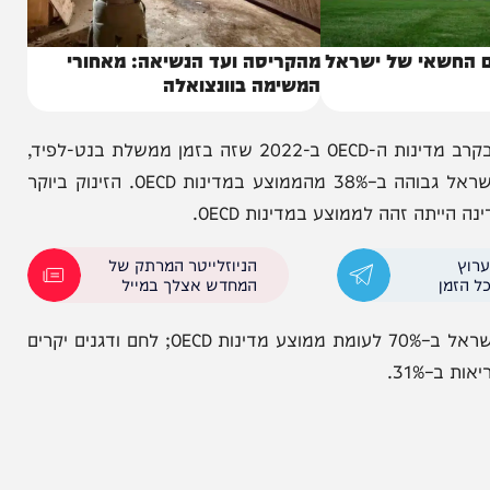
שאי של ישראל
מהקריסה ועד הנשיאה: מאחורי
המשימה בוונצואלה
יש לציין כי ישראל עלתה למקום הראשון ביוקר המחיה בקרב מדינות ה-OECD ב-2022 שזה בזמן ממשלת בנט-לפיד,
לאחר שנים ארוכות של שלטון ליכוד. רמת המחירים בישראל גבוהה ב–38% מהממוצע במדינות OECD. הזינוק ביוקר
הניוזלייטר המרתק של
המחדש אצלך במייל
עוד עולה כי מוצרי חלב, גבינות וביצים, למשל, יקרים בישראל ב–70% לעומת ממוצע מדינות OECD; לחם ודגנים יקרים