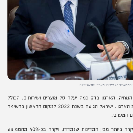
// צילום: מארק ישראל סלם
ן ב-OECD במדד יוקר המחיה. הארגון בדק כמה יעלה סל מוצרים ושירותים, הכולל
לדוגמה קניות בסופר ומחירי שכירות, בכל אחת ממדינות הארגון. ישראל הגיעה בשנת 2022 למקום הראשון ברשימה