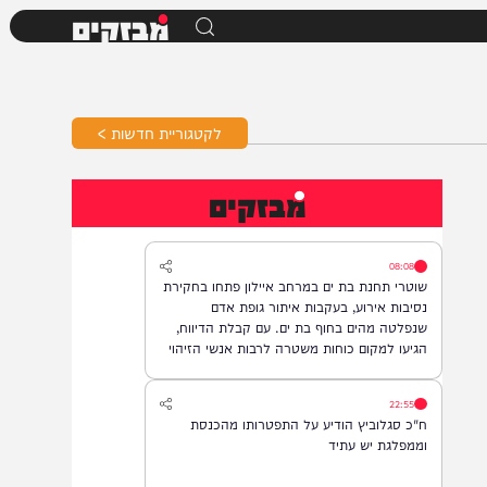
מבזקים
לקטגוריית חדשות >
מבזקים
08:08
שוטרי תחנת בת ים במרחב איילון פתחו בחקירת
נסיבות אירוע, בעקבות איתור גופת אדם
שנפלטה מהים בחוף בת ים. עם קבלת הדיווח,
הגיעו למקום כוחות משטרה לרבות אנשי הזיהוי
הפלילי וגורמי ההצלה, והחלו בבדיקת הזירה
ובאיסוף ממצאים. בשלב זה, זהות האדם טרם
22:55
התבררה ואין חשד לפלילים.
ח"כ סגלוביץ הודיע על התפטרותו מהכנסת
וממפלגת יש עתיד