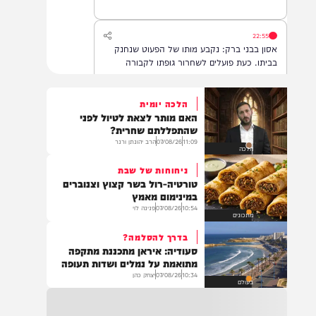
22:55
אסון בבני ברק: נקבע מותו של הפעוט שנחנק
בביתו. כעת פועלים לשחרור גופתו לקבורה
הלכה יומית
האם מותר לצאת לטיול לפני
22:32
שהתפללתם שחרית?
בהמשך להחייאה שבוצעה בבני ברק: הציבור
11:09
07/08/26
הרב יהונתן ורנר
הלכה
מתבקש להתפלל עבור הפעוט צבי בן שיינא
לרפואה שלמה
ניחוחות של שבת
טורטיה-רול בשר קצוץ וצנוברים
במינימום מאמץ
10:54
07/08/26
פנינה לוי
21:32
מתכונים
בין הזמנים: שלושה בחורי ישיבות חולצו
בדרך להסלמה?
מהכינרת לאחר שנסחפו לעומק האגם, בחוף
סעודיה: איראן מתכננת מתקפה
בלתי מוכרז כשהם על גבי אביזר ציפה.
מתואמת על נמלים ושדות תעופה
10:34
07/08/26
יצחק כהן
בעולם