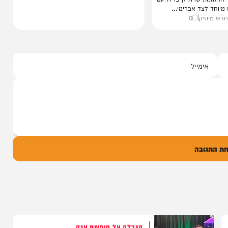
י מושקוביץ
יצוע סוחף
 שרוליק ברזל עם
ד אברימי...
ק
0
ל