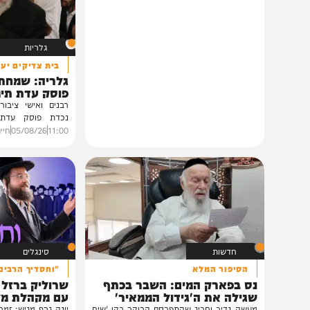
תוכן שאסור לפספס
גלריות
בית צדיקים יעמוד
גלריה: שמחת נישואי
פוסק עדת תימן הגר"
רבנים ואישי ציבור השתתפ
נכדת פוסק עדת תימן, ה
רצאבי,...
11:00
05/08/26
חיים גפן
0