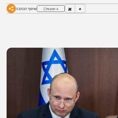
א
שיתוף הכתבה
א
4 תגובות