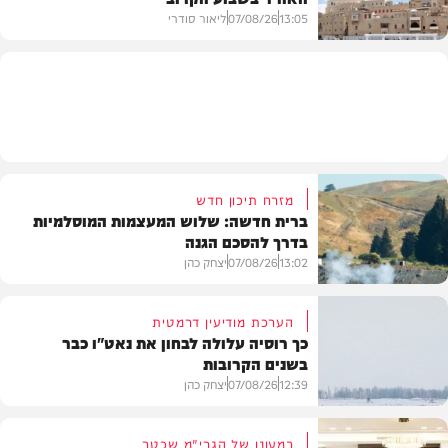
13:05
07/08/26
ליאור סודרי
מזג האוויר
מזרח תיכון חדש
ברית חדשה: שלוש המעצמות המוסלמיות
בדרך להסכם הגנה
13:02
07/08/26
יצחק כהן
הערכת מודיעין דרמטית
כך רוסיה עלולה לבחון את נאט"ו כבר
בשנים הקרובות
בעולם
12:39
07/08/26
יצחק כהן
במעונו של הגרי"מ שכטר