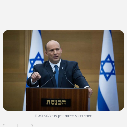
נפתלי בנט// צילום: יונתן זינדל/FLASH90