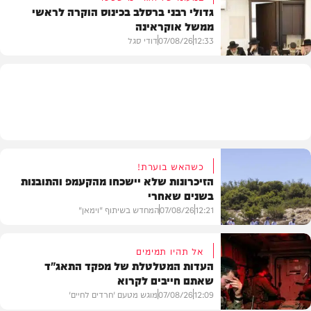
גדולי רבני ברסלב בכינוס הוקרה לראשי
ממשל אוקראינה
בעולם
12:33
07/08/26
דודי סגל
חרדים
כשהאש בוערת!
הזיכרונות שלא יישכחו מהקעמפ והתובנות
בשנים שאחרי
12:21
07/08/26
המחדש בשיתוף "וימאן"
אל תהיו תמימים
העדות המטלטלת של מפקד התאג"ד
שאתם חייבים לקרוא
וידאו
12:09
07/08/26
מוגש מטעם 'חרדים לחיים'