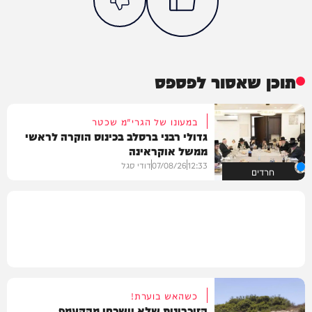
תוכן שאסור לפספס
במעונו של הגרי"מ שכטר
גדולי רבני ברסלב בכינוס הוקרה לראשי
ממשל אוקראינה
12:33
07/08/26
דודי סגל
חרדים
כשהאש בוערת!
הזיכרונות שלא יישכחו מהקעמפ