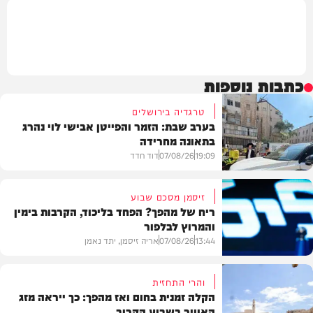
כתבות נוספות
טרגדיה בירושלים
בערב שבת: הזמר והפייטן אבישי לוי נהרג
בתאונה מחרידה
19:09
07/08/26
דוד חדד
זיסמן מסכם שבוע
ריח של מהפך? הפחד בליכוד, הקרבות בימין
והמרוץ לבלפור
בארץ
13:44
07/08/26
אריה זיסמן, יתד נאמן
והרי התחזית
הקלה זמנית בחום ואז מהפך: כך ייראה מזג
האוויר בשבוע הקרוב
פוליטי