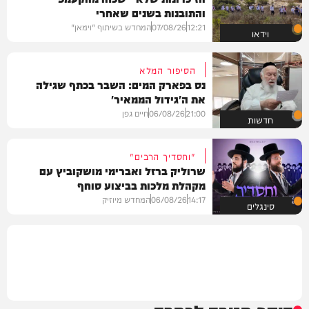
והתובנות בשנים שאחרי
12:21
07/08/26
המחדש בשיתוף "וימאן"
וידאו
הסיפור המלא
נס בפארק המים: השבר בכתף שגילה
את ה'גידול הממאיר'
21:00
06/08/26
חיים גפן
חדשות
"וחסדיך הרבים"
שרוליק ברזל ואברימי מושקוביץ עם
מקהלת מלכות בביצוע סוחף
14:17
06/08/26
המחדש מיוזיק
סינגלים