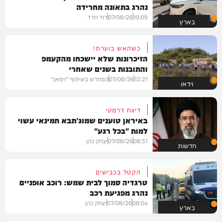
נהרג בתאונה מחרידה
19:09
07/08/26
דוד חדד
בארץ
כשהאש בוערת!
הזיכרונות שלא יישכחו מהקעמפ
והתובנות בשנים שאחרי
12:21
07/08/26
המחדש בשיתוף "וימאן"
וידאו
דיווח דרמטי
באיראן טוענים שמוג'תבא חמינאי עשוי
למות "בכל רגע"
08:31
07/08/26
יצחק כהן
חדשות
הקטל בכבישים
טרגדיה סמוך לבית שמש: רוכב אופניים
נהרג מפגיעת רכב
08:04
07/08/26
יצחק כהן
בארץ