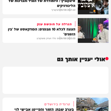
איצקוביץ': היומולדת של הנגיד והברכות של
הליכודניקים
איצקוביץ'
06/08/26
21:40
חדשות
הגרלה על חופשת ענק
הצצה לכלא 10 מבפנים: הפודקאסט של 'בין
הזמנים'
יוסי פלד ויצחק מושקוביץ
06/08/26
20:00
VOD
אולי יעניין אותך גם
טרגדיה בירושלים
בערב שבת: הזמר והפייטן אבישי לוי