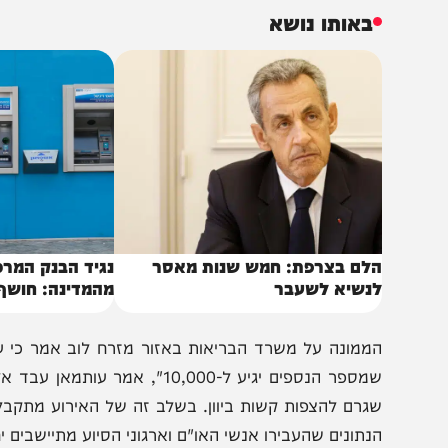
ת הנתונים מסר תאמר רמדאן, השליח הלובי לצלב האדום ול
מר רמדאן.
באותו נושא
לם בצרפת: חמש שנות מאסר
נגיד הבנק המרכזי של 
נשיא לשעבר
מהמדינה: חושף איומים
הבנקאות