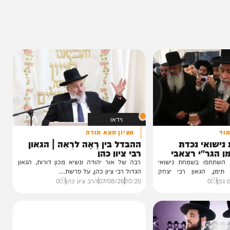
0%
וידאו
מציון תצא תורה
 נכדת
ההבדל בין רָאָה לרְאֵה | הגאון
י רצאבי
רבי ציון כהן