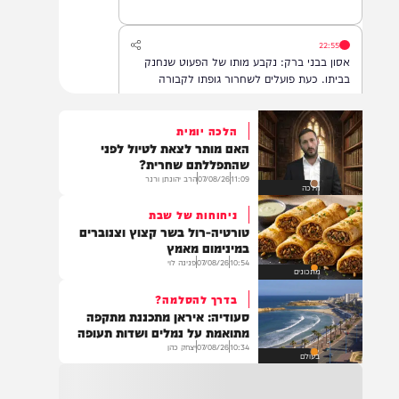
22:55
אסון בבני ברק: נקבע מותו של הפעוט שנחנק
בביתו. כעת פועלים לשחרור גופתו לקבורה
הלכה יומית
האם מותר לצאת לטיול לפני
22:32
שהתפללתם שחרית?
בהמשך להחייאה שבוצעה בבני ברק: הציבור
11:09
07/08/26
הרב יהונתן ורנר
הלכה
מתבקש להתפלל עבור הפעוט צבי בן שיינא
לרפואה שלמה
ניחוחות של שבת
טורטיה-רול בשר קצוץ וצנוברים
במינימום מאמץ
10:54
07/08/26
פנינה לוי
21:32
מתכונים
בין הזמנים: שלושה בחורי ישיבות חולצו
בדרך להסלמה?
מהכינרת לאחר שנסחפו לעומק האגם, בחוף
סעודיה: איראן מתכננת מתקפה
בלתי מוכרז כשהם על גבי אביזר ציפה.
מתואמת על נמלים ושדות תעופה
10:34
07/08/26
יצחק כהן
בעולם