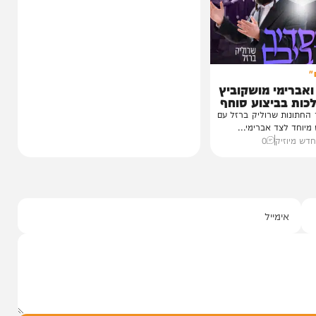
ו בשמחת נישואי
רבה של אור יהודה ונשיא מכון דורות, הגאון
גאון רבי יצחק
הגדול רבי ציון כהן, על פרשת...
10:20
07/08/26
הרב ציון כהן
0
י מושקוביץ
יצוע סוחף
 שרוליק ברזל עם
ד אברימי...
ק
0