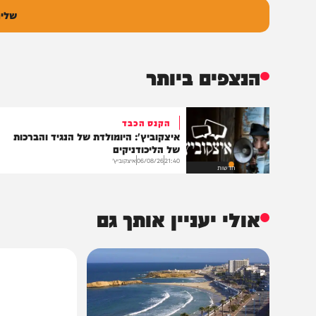
ם
אימיי
גובה
שליחת התגו
הנצפים ביותר
הקנס הכבד
איצקוביץ': היומולדת של הנגיד והברכות
של הליכודניקים
21:40
06/08/26
איצקוביץ'
חדשות