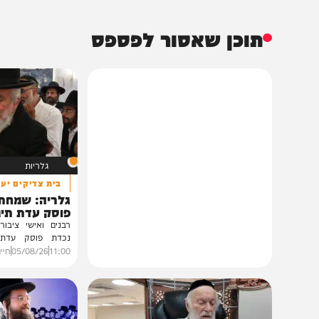
תוכן שאסור לפספס
גלריות
בית צדיקים יעמוד
גלריה: שמחת נישואי
פוסק עדת תימן הגר"