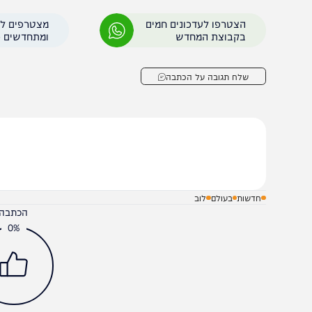
שמספר הנספים יגיע ל-10,000", אמר עותמא
גרם להצפות קשות ביוון. בשלב זה של האירוע מתקבלים דיוו
נתונים שהעבירו אנשי האו"ם וארגוני הסיוע מתיישבים יחד.
הצטרפו לעדכונים חמים
מצטרפים לערוץ
בקבוצת המחדש
ומתחדשים כל הזמן
שלח תגובה על הכתבה
חדשות
בעולם
לוב
הכתבה עניינה א
0%