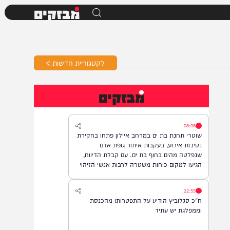
מבזקים
לקטגוריית חדשות >
מבזקים
08:08
שוטרי תחנת בת ים במרחב איילון פתחו בחקירת
נסיבות אירוע, בעקבות איתור גופת אדם
שנפלטה מהים בחוף בת ים. עם קבלת הדיווח,
הגיעו למקום כוחות משטרה לרבות אנשי הזיהוי
הפלילי וגורמי ההצלה, והחלו בבדיקת הזירה
ובאיסוף ממצאים. בשלב זה, זהות האדם טרם
22:55
התבררה ואין חשד לפלילים.
ח"כ סגלוביץ הודיע על התפטרותו מהכנסת
וממפלגת יש עתיד