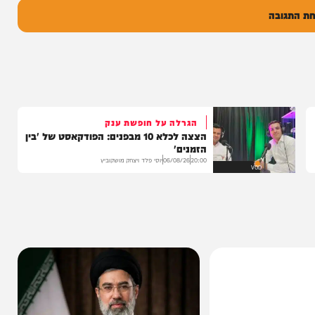
ל
בה
הגרלה על חופשת ענק
הצצה לכלא 10 מבפנים: הפודקאסט של 'בין
הזמנים'
20:00
06/08/26
יוסי פלד ויצחק מושקוביץ
VOD