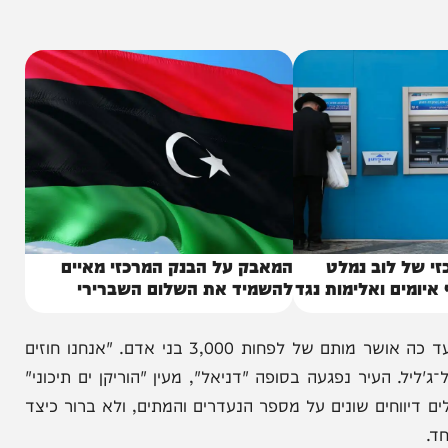
סהר האדום, בתדרוך בז'נבה. מספר המתים "עצום",
לוב נמלט
המאבק על הבנק המרכזי מאיים
 ואלימות נגד
להשמיד את השלום השברירי
הממונה על משרד הבריאות באזור מזרח לוב אמר כי עד כה אושר מותם של לפחות 3,000 בני אדם. "אנחנו חוזים