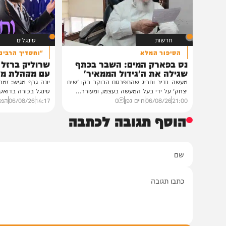
רבנים ואישי ציבור השתתפ
נכדת פוסק עדת תימן, ה
רצאבי,...
11:00
05/08/26
חיים גפן
0
חדשות
סינגלים
הסיפור המלא
"וחסדיך הרבים"
נס בפארק המים: השבר בכתף
שרוליק ברזל ואברימ
שגילה את ה'גידול הממאיר'
עם מקהלת מלכות בב
מעשה נדיר וחריג שהתפרסם הבוקר בקו 'שיח
יונה גרף מגיש: זמר החתונות
יצחק' על ידי בעל המעשה בעצמו, ומעורר...
סינגל בכורה בדואט מיוחד לצ
21:00
06/08/26
חיים גפן
0
14:17
06/08/26
המחדש מיוזי
הוסף תגובה לכתבה