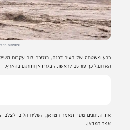
שיטפונות בהודו. צילום: לפי ס
אדום,\ כך פורסם לראשונה בגרידאן ותורגם בהארץ.