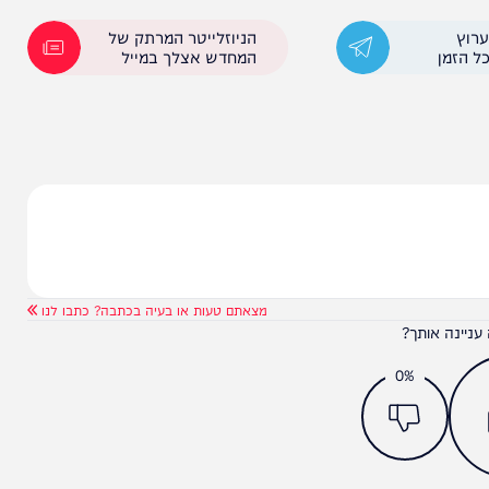
ן עבד אל־ג'ליל. העיר נפגעה בסופה "דניאל", מעין "הוריקן ים תיכוני"
חים שונים על מספר הנעדרים והמתים, ולא ברור כיצד
הניוזלייטר המרתק של
המחדש אצלך במייל
מצאתם טעות או בעיה בכתבה? כתבו לנו
ותך?