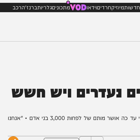
VOD
מיוזיק
חרדים
וידאו
מתכונים
גלריות
ברנז'ה
רכב
 תושבים נעדרים ויש חשש
הממונה על משרד הבריאות באזור מזרח לוב אמר כי עד כה אושר מותם של לפחות 3,000 בני אדם • "אנחנו