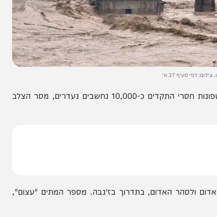
עיף 27 א'
רבע משטחה של העיר דרנה, במזרח לוב עקבות השיטפונות חסרי התקדים כ-10,000 נחשבים נעדרים, מסר הצלב