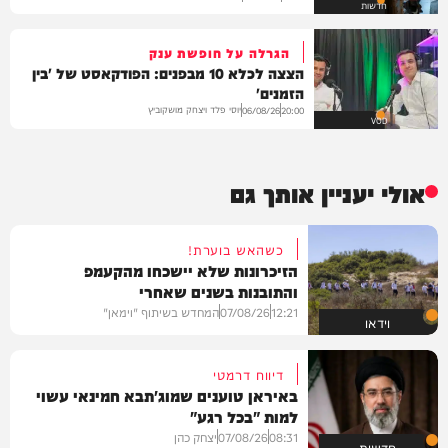
חדשות
הגרלה על חופשת ענק
הצצה לכלא 10 מבפנים: הפודקאסט של 'בין
הזמנים'
יוסי פלד ויצחק מושקוביץ
06/08/26
20:00
VOD
אולי יעניין אותך גם
כשהאש בוערת!
הזיכרונות שלא יישכחו מהקעמפ
והתובנות בשנים שאחרי
12:21
07/08/26
המחדש בשיתוף "וימאן"
וידאו
דיווח דרמטי
באיראן טוענים שמוג'תבא חמינאי עשוי
למות "בכל רגע"
08:31
07/08/26
יצחק כהן
חדשות