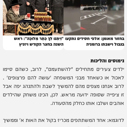
בחזור מאומן: אלפי חסידים נתקעו
"וְיִתְּנוּ לְךָ כֶּתֶר מְלוּכָה": ראש
בגבול וישבתו ברומניה
השנה בחצר הקודש ויזניץ
נימוסים והליכות
ילדים צעירים מתחילים "להשתעמם", לרוב, כשהם סיימו
לאכול או כשאחד מבני המשפחה 'עושה להם פרצופים' .
לרוב אנחנו מצפים מהם להמשיך לשבת ולהתנהג יפה אבל
זו ציפייה שסופה ידועה מראש. לכן, הכינו משחק שהילדים
אוהבים ושלבו אותו כחלק מהסעודה.
לדוגמא: אחד המשתתפים מכריז בקול את האות א' וממשיך