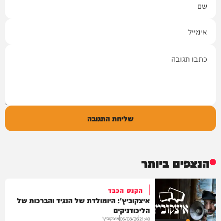
אימייל
תגובה
שליחת התגובה
הנצפים ביותר
הקנס הכבד
איצקוביץ': היומולדת של הנגיד והברכות של
הליכודניקים
איצקוביץ'
06/08/26
21:40