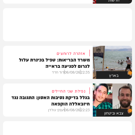
אזהרה לרוחצים
משרד הבריאות: טפיל בכינרת עלול
לגרום לפגיעה בראייה
22:35
06/08/26
דוד חדד
בארץ
נפילת שני החיילים
בגלל בדיקת נסיבות האסון: התגובה נגד
חיזבאללה הוקפאה
22:23
06/08/26
יענקי גולדן
צבא וביטחון