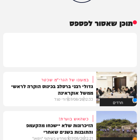
תוכן שאסור לפספס
במעונו של הגרי"מ שכטר
גדולי רבני ברסלב בכינוס הוקרה לראשי
ממשל אוקראינה
12:33
07/08/26
דודי סגל
חרדים
כשהאש בוערת!
הזיכרונות שלא יישכחו מהקעמפ
והתובנות בשנים שאחרי
12:21
07/08/26
המחדש בשיתוף "וימאן"