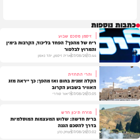
כתבות נוספות
זיסמן מסכם שבוע
ריח של מהפך? הפחד בליכוד, הקרבות בימין
והמרוץ לבלפור
13:44
07/08/26
אריה זיסמן, יתד נאמן
והרי התחזית
הקלה זמנית בחום ואז מהפך: כך ייראה מזג
האוויר בשבוע הקרוב
פוליטי
13:05
07/08/26
ליאור סודרי
מזרח תיכון חדש
ברית חדשה: שלוש המעצמות המוסלמיות
בדרך להסכם הגנה
מזג האוויר
13:02
07/08/26
יצחק כהן