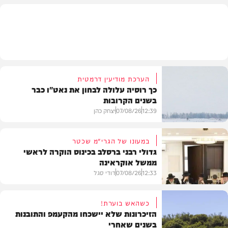
בעולם
הערכת מודיעין דרמטית
כך רוסיה עלולה לבחון את נאט"ו כבר
בשנים הקרובות
12:39
07/08/26
יצחק כהן
במעונו של הגרי"מ שכטר
גדולי רבני ברסלב בכינוס הוקרה לראשי
ממשל אוקראינה
בעולם
12:33
07/08/26
דודי סגל
כשהאש בוערת!
הזיכרונות שלא יישכחו מהקעמפ והתובנות
בשנים שאחרי
חרדים