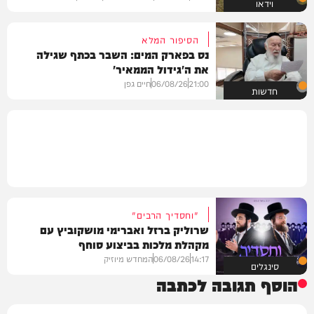
וידאו
הסיפור המלא
נס בפארק המים: השבר בכתף שגילה
את ה'גידול הממאיר'
21:00
06/08/26
חיים גפן
חדשות
"וחסדיך הרבים"
שרוליק ברזל ואברימי מושקוביץ עם
מקהלת מלכות בביצוע סוחף
14:17
06/08/26
המחדש מיוזיק
סינגלים
הוסף תגובה לכתבה
שם