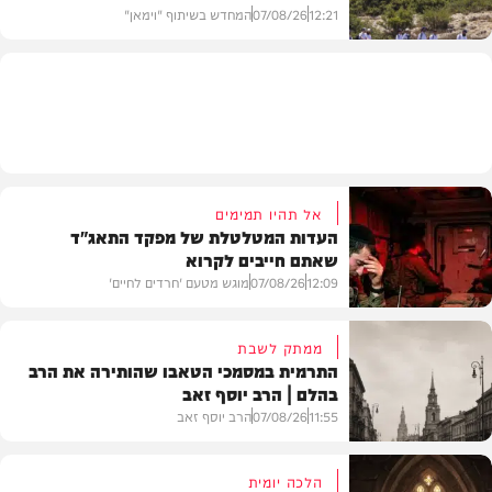
12:21
07/08/26
המחדש בשיתוף "וימאן"
וידאו
אל תהיו תמימים
העדות המטלטלת של מפקד התאג"ד
שאתם חייבים לקרוא
12:09
07/08/26
מוגש מטעם 'חרדים לחיים'
ממתק לשבת
התרמית במסמכי הטאבו שהותירה את הרב
בהלם | הרב יוסף זאב
דעות
11:55
07/08/26
הרב יוסף זאב
הלכה יומית