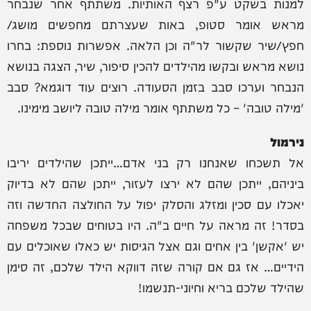
למנות בשקט ע"פ רצף האותיות. משתתף אחר שנבחר
מראש אומר סטופ, באות שעצרתם מחפשים מושג/
חפץ/שיר שקשור לר"ה וכן הלאה. אפשרות נוספת: בחרו
נושא מראש ובקשו מהילדים להכין סיפור, שיר, הצגה בנושא
הנבחר וערכו סבב בזמן הסעודה. רוצים עוד דוגמא? סבב
'מילה טובה' – כל משתתף אומר מילה טובה ליושב מימינו.
נירמול
אל תשכחו שאנחנו רק בני אדם…ייתכן שהילדים יריבו
ביניהם, ייתכן שהם לא ירצו לעזור, ייתכן שהם לא בדיוק
יאכלו עם סכין ומזלג והסלק יפול על החולצה החדשה וזה
בסדר! זה מראה על חיים ב"ה. היו בטוחים שבכל משפחה
יש 'אקשן' בין אחים וגם אצל הגיסות יש כאלו שאוכלים עם
הידיים… אז גם אם קורה שזה דווקא הילד שלכם, זה סימן
שהילד שלכם בריא וחיוני-תנשמו!