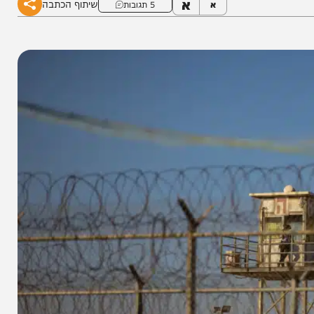
א
שיתוף הכתבה
א
5 תגובות