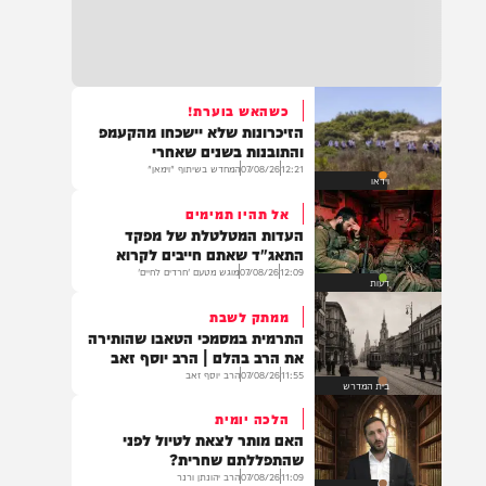
גדולי רבני ברסלב בכינוס הוקרה
בד"ה: נקבע מותה של הפעוטה שטבעה בבריכה
לראשי ממשל אוקראינה
באשקלון
12:33
07/08/26
דודי סגל
חרדים
18:06
העתירו בתפילה לרפואת התינוקת לינס רבקה
כהן בת תהילה, שטבעה באשקלון וזקוקה
לרחמי שמים מרובים
כשהאש בוערת!
הזיכרונות שלא יישכחו מהקעמפ
והתובנות בשנים שאחרי
12:21
07/08/26
המחדש בשיתוף "וימאן"
וידאו
17:35
בין הזמנים: תינוקת בת שנה וחצי טבעה בבריכה
אל תהיו תמימים
בבית פרטי באשקלון. היא פונתה לביה"ח במצב
העדות המטלטלת של מפקד
אנוש, לאחר שבוצעו בה פעולות החייאה
התאג"ד שאתם חייבים לקרוא
12:09
07/08/26
מוגש מטעם 'חרדים לחיים'
דעות
ממתק לשבת
16:07
התרמית במסמכי הטאבו שהותירה
תושב מזרח ירושלים בן 25, טרזן חמאד, נעצר
את הרב בהלם | הרב יוסף זאב
היום (חמישי) לאחר שאיים ברצח על ח"כ צבי
11:55
07/08/26
הרב יוסף זאב
סוכות