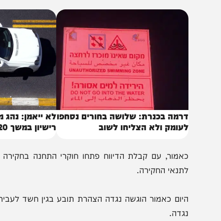
הזדהות עם ארגון טרור, זאת על רקע המלחמה המתנהלת בדרו
באותו נושא
רמה בכנרת: שלושה בחורים נסחפו
לא ייאמן: נהג מונית נ
עומק ולא הצליחו לשוב
רישיון במשך 20 שנה
אמור, עם קבלת הדיווח פתחו חוקרי התחנה בחקירה מואצ
תנאי החקירה.