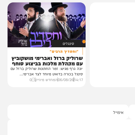
כחו מהקעמפ
חרי
עגוע לקעמפ שבו
איפה...
ף "וימאן"
0
סינגלים
"וחסדיך הרבים"
שרוליק ברזל ואברימי מושקוביץ
עם מקהלת מלכות בביצוע סוחף
יונה גרף מגיש: זמר החתונות שרוליק ברזל עם
סינגל בכורה בדואט מיוחד לצד אברימי...
14:17
06/08/26
המחדש מיוזיק
0