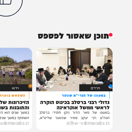
צבא וביטחון
חדשות
משטרה
הוד השרון
הסתה
חרבות ברזל
טייבה
משטרת ישראל
הכתבה עניינה א
97%
תוכן שאסור לפספס
חרדים
וידאו