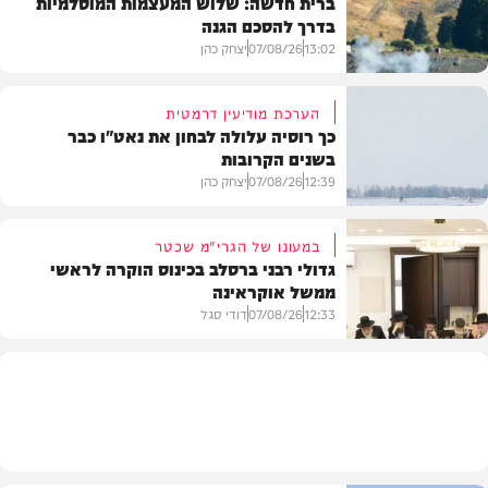
ברית חדשה: שלוש המעצמות המוסלמיות
בדרך להסכם הגנה
13:02
07/08/26
יצחק כהן
הערכת מודיעין דרמטית
כך רוסיה עלולה לבחון את נאט"ו כבר
בשנים הקרובות
בעולם
12:39
07/08/26
יצחק כהן
במעונו של הגרי"מ שכטר
גדולי רבני ברסלב בכינוס הוקרה לראשי
ממשל אוקראינה
בעולם
12:33
07/08/26
דודי סגל
חרדים