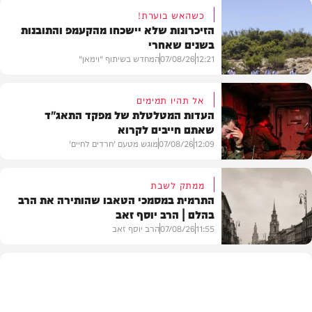
כשהאש בוערת!
הזיכרונות שלא יישכחו מהקעמפ והתובנות
בשנים שאחרי
12:21
07/08/26
המחדש בשיתוף "וימאן"
אל תהיו תמימים
העדות המטלטלת של מפקד התאג"ד
שאתם חייבים לקרוא
וידאו
12:09
07/08/26
מוגש מטעם 'חרדים לחיים'
ממתק לשבת
התרמית במסמכי הטאבו שהותירה את הרב
בהלם | הרב יוסף זאב
דעות
11:55
07/08/26
הרב יוסף זאב
בית המדרש