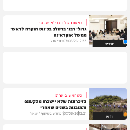
במעונו של הגרי"מ שכטר
גדולי רבני ברסלב בכינוס הוקרה לראשי
ממשל אוקראינה
12:33
07/08/26
דודי סגל
חרדים
כשהאש בוערת!
הזיכרונות שלא יישכחו מהקעמפ
והתובנות בשנים שאחרי
12:21
07/08/26
המחדש בשיתוף "וימאן"
וידאו