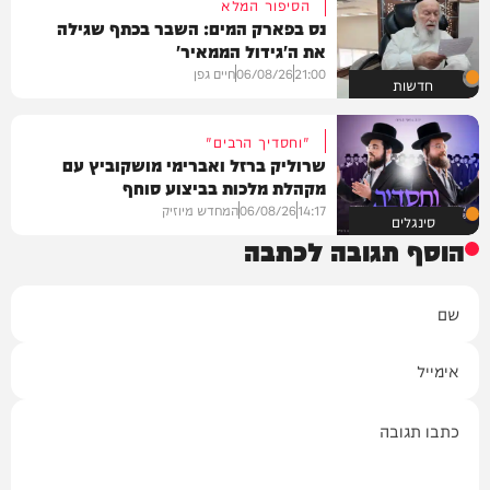
הסיפור המלא
נס בפארק המים: השבר בכתף שגילה
את ה'גידול הממאיר'
21:00
06/08/26
חיים גפן
חדשות
"וחסדיך הרבים"
שרוליק ברזל ואברימי מושקוביץ עם
מקהלת מלכות בביצוע סוחף
14:17
06/08/26
המחדש מיוזיק
סינגלים
הוסף תגובה לכתבה
שם
אימייל
תגובה