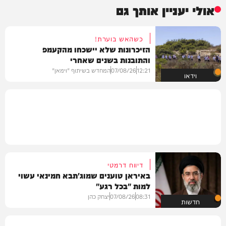
אולי יעניין אותך גם
כשהאש בוערת!
הזיכרונות שלא יישכחו מהקעמפ
והתובנות בשנים שאחרי
12:21
07/08/26
המחדש בשיתוף "וימאן"
וידאו
דיווח דרמטי
באיראן טוענים שמוג'תבא חמינאי עשוי
למות "בכל רגע"
08:31
07/08/26
יצחק כהן
חדשות