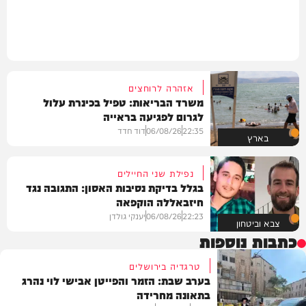
אזהרה לרוחצים
משרד הבריאות: טפיל בכינרת עלול
לגרום לפגיעה בראייה
22:35
06/08/26
דוד חדד
בארץ
נפילת שני החיילים
בגלל בדיקת נסיבות האסון: התגובה נגד
חיזבאללה הוקפאה
22:23
06/08/26
יענקי גולדן
צבא וביטחון
כתבות נוספות
טרגדיה בירושלים
בערב שבת: הזמר והפייטן אבישי לוי נהרג
בתאונה מחרידה