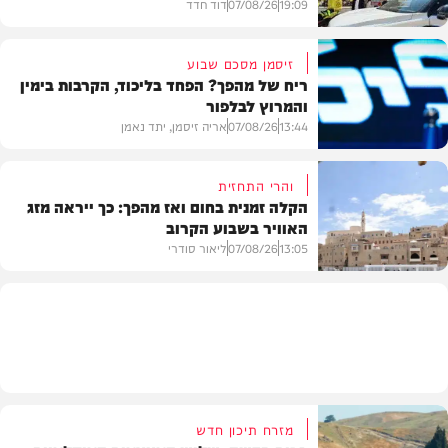
19:09
07/08/26
דוד חדד
זיסמן מסכם שבוע
ריח של מהפך? הפחד בליכוד, הקרבות בימין
והמרוץ לבלפור
בארץ
13:44
07/08/26
אריה זיסמן, יתד נאמן
והרי התחזית
הקלה זמנית בחום ואז מהפך: כך ייראה מזג
האוויר בשבוע הקרוב
פוליטי
13:05
07/08/26
ליאור סודרי
מזג האוויר
מזרח תיכון חדש