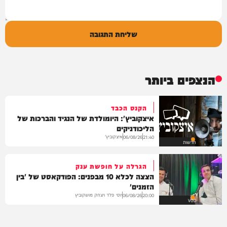
שליחת התגובה
הנצפים ביותר
הקנס הכבד
איצקוביץ': היומולדת של הנגיד והברכות של
הליכודניקים
איצקוביץ'
06/08/26
21:40
חדשות
הגרלה על חופשת ענק
הצצה לכלא 10 מבפנים: הפודקאסט של 'בין
הזמנים'
יוסי פלד ויצחק מושקוביץ
06/08/26
20:00
VOD