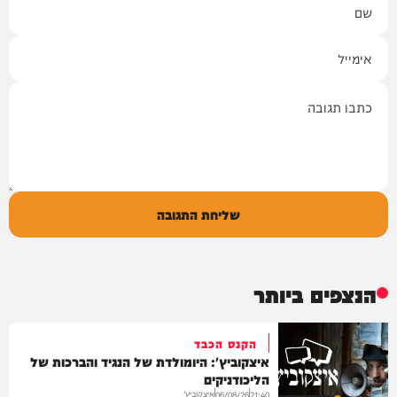
אימייל
תגובה
שליחת התגובה
הנצפים ביותר
הקנס הכבד
איצקוביץ': היומולדת של הנגיד והברכות של
הליכודניקים
איצקוביץ'
06/08/26
21:40