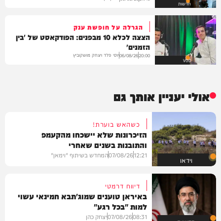
חדשות
הגרלה על חופשת ענק
הצצה לכלא 10 מבפנים: הפודקאסט של 'בין
הזמנים'
יוסי פלד ויצחק מושקוביץ
06/08/26
20:00
VOD
אולי יעניין אותך גם
כשהאש בוערת!
הזיכרונות שלא יישכחו מהקעמפ
והתובנות בשנים שאחרי
12:21
07/08/26
המחדש בשיתוף "וימאן"
וידאו
דיווח דרמטי
באיראן טוענים שמוג'תבא חמינאי עשוי
למות "בכל רגע"
08:31
07/08/26
יצחק כהן