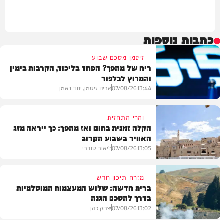
כתבות נוספות
זיסמן מסכם שבוע
ריח של מהפך? הפחד בליכוד, הקרבות בימין
והמרוץ לבלפור
13:44
07/08/26
אריה זיסמן, יתד נאמן
והרי התחזית
הקלה זמנית בחום ואז מהפך: כך ייראה מזג
האוויר בשבוע הקרוב
פוליטי
13:05
07/08/26
ליאור סודרי
מזרח תיכון חדש
ברית חדשה: שלוש המעצמות המוסלמיות
בדרך להסכם הגנה
מזג האוויר
13:02
07/08/26
יצחק כהן