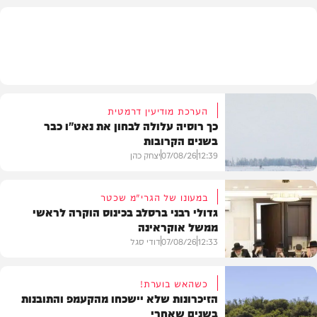
בעולם
הערכת מודיעין דרמטית
כך רוסיה עלולה לבחון את נאט"ו כבר
בשנים הקרובות
12:39
07/08/26
יצחק כהן
במעונו של הגרי"מ שכטר
גדולי רבני ברסלב בכינוס הוקרה לראשי
ממשל אוקראינה
בעולם
12:33
07/08/26
דודי סגל
כשהאש בוערת!
הזיכרונות שלא יישכחו מהקעמפ והתובנות
בשנים שאחרי
חרדים