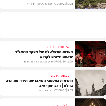
12:21
07/08/26
המחדש בשיתוף "וימאן"
וידאו
אל תהיו תמימים
העדות המטלטלת של מפקד התאג"ד
שאתם חייבים לקרוא
12:09
07/08/26
מוגש מטעם 'חרדים לחיים'
ממתק לשבת
התרמית במסמכי הטאבו שהותירה את הרב
בהלם | הרב יוסף זאב
דעות
11:55
07/08/26
הרב יוסף זאב
הלכה יומית