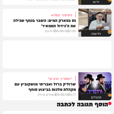
וידאו
הסיפור המלא
נס בפארק המים: השבר בכתף שגילה
את ה'גידול הממאיר'
21:00
06/08/26
חיים גפן
חדשות
"וחסדיך הרבים"
שרוליק ברזל ואברימי מושקוביץ עם
מקהלת מלכות בביצוע סוחף
14:17
06/08/26
המחדש מיוזיק
סינגלים
הוסף תגובה לכתבה
שם