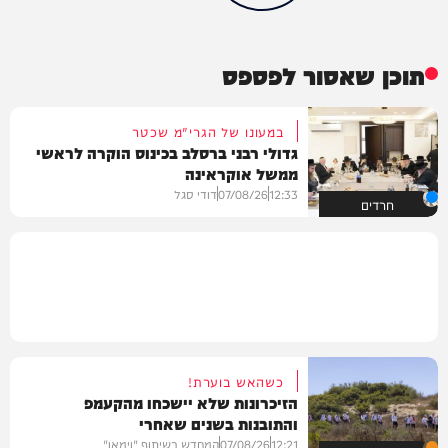
תוכן שאסור לפספס
במעונו של הגרי"מ שכטר
גדולי רבני ברסלב בכינוס הוקרה לראשי
ממשל אוקראינה
12:33
07/08/26
דודי סגל
חרדים
כשהאש בוערת!
הזיכרונות שלא יישכחו מהקעמפ
והתובנות בשנים שאחרי
12:21
07/08/26
המחדש בשיתוף "וימאן"