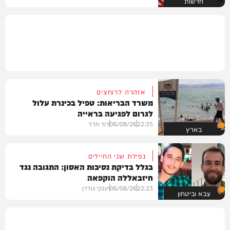
חדשות
אזהרה לרוחצים
משרד הבריאות: טפיל בכינרת עלול
לגרום לפגיעה בראייה
22:35
06/08/26
דוד חדד
בארץ
נפילת שני החיילים
בגלל בדיקת נסיבות האסון: התגובה נגד
חיזבאללה הוקפאה
22:23
06/08/26
יענקי גולדן
צבא וביטחון