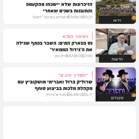
הזיכרונות שלא יישכחו מהקעמפ
והתובנות בשנים שאחרי
12:21
07/08/26
המחדש בשיתוף "וימאן"
וידאו
הסיפור המלא
נס בפארק המים: השבר בכתף שגילה
את ה'גידול הממאיר'
21:00
06/08/26
חיים גפן
חדשות
"וחסדיך הרבים"
שרוליק ברזל ואברימי מושקוביץ עם
מקהלת מלכות בביצוע סוחף
14:17
06/08/26
המחדש מיוזיק
סינגלים