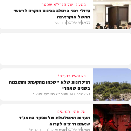
במעונו של הגרי"מ שכטר
גדולי רבני ברסלב בכינוס הוקרה לראשי
ממשל אוקראינה
בעולם
12:33
07/08/26
דודי סגל
חרדים
כשהאש בוערת!
הזיכרונות שלא יישכחו מהקעמפ והתובנות
בשנים שאחרי
12:21
07/08/26
המחדש בשיתוף "וימאן"
אל תהיו תמימים
העדות המטלטלת של מפקד התאג"ד
שאתם חייבים לקרוא
וידאו
12:09
07/08/26
מוגש מטעם 'חרדים לחיים'