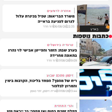
אזהרה לרוחצים
משרד הבריאות: טפיל בכינרת עלול
לגרום לפגיעה בראייה
22:35
06/08/26
דוד חדד
בארץ
כתבות נוספות
טרגדיה בירושלים
בערב שבת: הזמר והפייטן אבישי לוי נהרג
בתאונה מחרידה
19:09
07/08/26
דוד חדד
זיסמן מסכם שבוע
ריח של מהפך? הפחד בליכוד, הקרבות בימין
והמרוץ לבלפור
בארץ
13:44
07/08/26
אריה זיסמן, יתד נאמן
והרי התחזית
הקלה זמנית בחום ואז מהפך: כך ייראה מזג