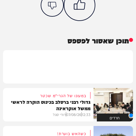
תוכן שאסור לפספס
במעונו של הגרי"מ שכטר
גדולי רבני ברסלב בכינוס הוקרה לראשי
ממשל אוקראינה
12:33
07/08/26
דודי סגל
חרדים
כשהאש בוערת!