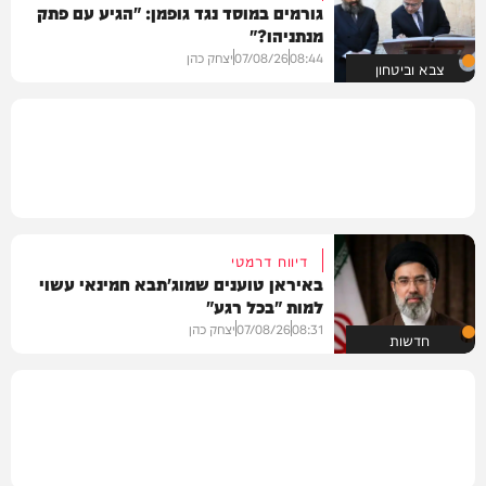
גורמים במוסד נגד גופמן: "הגיע עם פתק
מנתניהו?"
08:44
07/08/26
יצחק כהן
צבא וביטחון
דיווח דרמטי
באיראן טוענים שמוג'תבא חמינאי עשוי
למות "בכל רגע"
08:31
07/08/26
יצחק כהן
חדשות