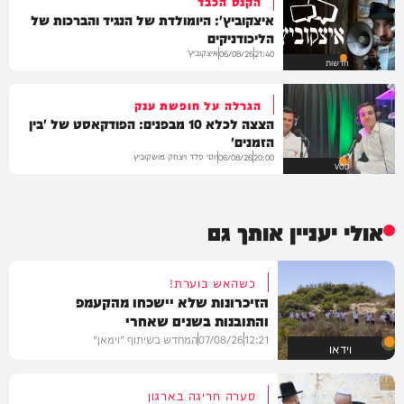
הקנס הכבד
איצקוביץ': היומולדת של הנגיד והברכות של
הליכודניקים
איצקוביץ'
06/08/26
21:40
חדשות
הגרלה על חופשת ענק
הצצה לכלא 10 מבפנים: הפודקאסט של 'בין
הזמנים'
יוסי פלד ויצחק מושקוביץ
06/08/26
20:00
VOD
אולי יעניין אותך גם
כשהאש בוערת!
הזיכרונות שלא יישכחו מהקעמפ
והתובנות בשנים שאחרי
12:21
07/08/26
המחדש בשיתוף "וימאן"
וידאו
סערה חריגה בארגון