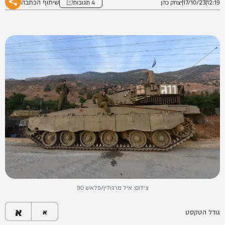
שיתוף הכתבה
12:19
17/10/23
יצחק כהן
4 תגובות
צילום: איל מרגולין/פלאש 90
א
גודל הטקסט
א