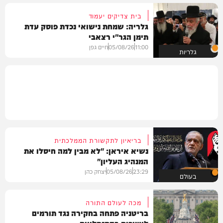
בית צדיקים יעמוד
גלריה: שמחת נישואי נכדת פוסק עדת
תימן הגר"י רצאבי
11:00
05/08/26
חיים גפן
גלריות
בריאיון לתקשורת הממלכתית
נשיא איראן: "לא מבין למה חיסלו את
המנהיג העליון"
23:29
05/08/26
יצחק כהן
בעולם
מכה לעולם התורה
בריטניה פתחה בחקירה נגד תורמים
לישיבות בהתנחלויות