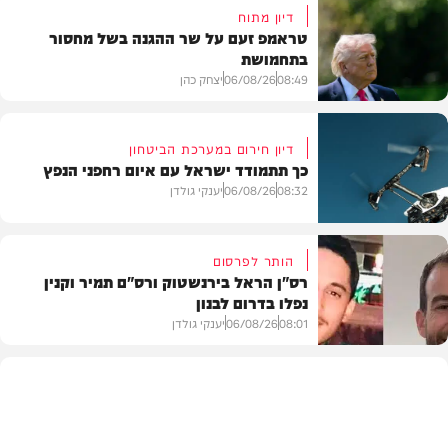
דיון מתוח
טראמפ זעם על שר ההגנה בשל מחסור
בתחמושת
08:49
06/08/26
יצחק כהן
דיון חירום במערכת הביטחון
כך תתמודד ישראל עם איום רחפני הנפץ
חדשות
08:32
06/08/26
יענקי גולדן
הותר לפרסום
רס"ן הראל בירנשטוק ורס"ם תמיר וקנין
נפלו בדרום לבנון
חדשות
08:01
06/08/26
יענקי גולדן
חדשות