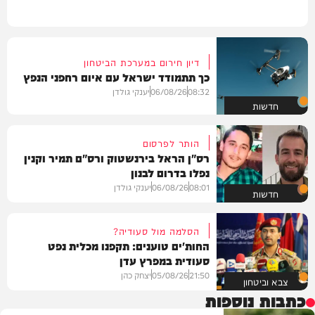
דיון חירום במערכת הביטחון
כך תתמודד ישראל עם איום רחפני הנפץ
08:32
06/08/26
יענקי גולדן
חדשות
הותר לפרסום
רס"ן הראל בירנשטוק ורס"ם תמיר וקנין
נפלו בדרום לבנון
08:01
06/08/26
יענקי גולדן
חדשות
הסלמה מול סעודיה?
החות'ים טוענים: תקפנו מכלית נפט
סעודית במפרץ עדן
21:50
05/08/26
יצחק כהן
צבא וביטחון
כתבות נוספות