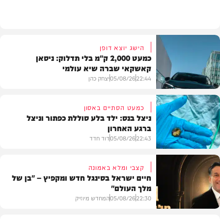
בית המדרש
הישג יוצא דופן
כמעט 2,000 ק"מ בלי תדלוק: ניסאן
קאשקאי שברה שיא עולמי
22:44
05/08/26
יצחק כהן
כמעט הסתיים באסון
ניצל בנס: ילד בלע סוללת כפתור וניצל
ברגע האחרון
חדשות הרכב
22:43
05/08/26
דוד חדד
קצבי ומלא באמונה
חיים ישראל בסינגל חדש ומקפיץ – "בן של
מלך העולם"
בריאות
22:30
05/08/26
המחדש מיוזיק