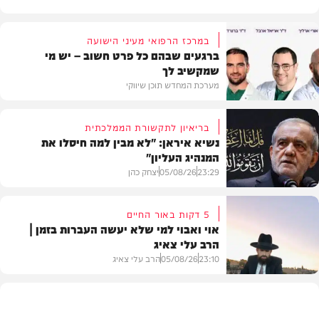
במרכז הרפואי מעיני הישועה
ברגעים שבהם כל פרט חשוב – יש מי
שמקשיב לך
מערכת המחדש תוכן שיווקי
בריאיון לתקשורת הממלכתית
נשיא איראן: "לא מבין למה חיסלו את
המנהיג העליון"
תוכן שיווקי
23:29
05/08/26
יצחק כהן
5 דקות באור החיים
אוי ואבוי למי שלא יעשה העברות בזמן |
הרב עלי צאיג
בעולם
23:10
05/08/26
הרב עלי צאיג