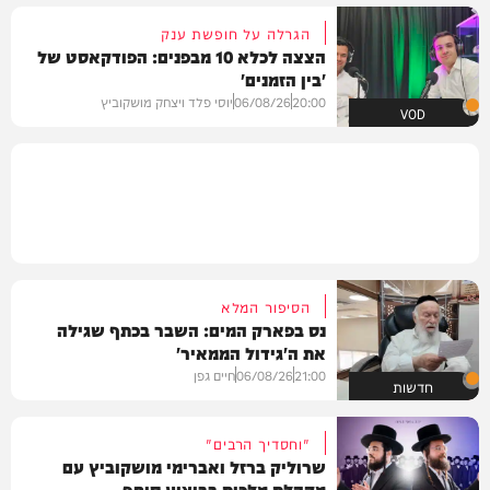
הגרלה על חופשת ענק
הצצה לכלא 10 מבפנים: הפודקאסט של
'בין הזמנים'
20:00
06/08/26
יוסי פלד ויצחק מושקוביץ
VOD
הסיפור המלא
נס בפארק המים: השבר בכתף שגילה
את ה'גידול הממאיר'
21:00
06/08/26
חיים גפן
חדשות
"וחסדיך הרבים"
שרוליק ברזל ואברימי מושקוביץ עם
מקהלת מלכות בביצוע סוחף