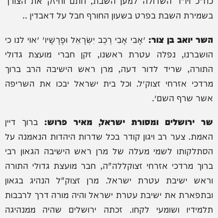
כח"כ ויו"ר השדולה למען השבת, חתם וחיזק את הצורך
בשמירת השבת בפרט בשעון החורף חבל על דאבדין ..
השר יואב בן צור:
״אָבִי אָבִי רֶכֶב יִשְׂרָאֵל וּפָרָשָׁיו״ ״אוי לנו כי
הושברנו, נפלה עטרת ראשנו, זקן חברי מועצת גדולי
התורה, שריד לדור דעה, מרן ראש הישיבה הרב ברוך
מרדכי אזרחי זצוק״ל. וכל בית ישראל יבכו את השריפה
אשר שרף השם״.
שר ירושלים ומסורת ישראל, מאיר פרוש:
ברוך דיין
האמת. צער רב ויגון קודר בכל שדרות היהדות הנאמנה על
הסתלקותו לשמי מעלה של מרן ראש הישיבה הגאון רבי
ברוך מרדכי אזרחי זצוקללה"ה, חבר מועצת גדולי התורה
וראש ישיבת עטרת ישראל. מרן זצוק"ל הנהיג בגאון
ובתפארת את ישיבת עטרת ישראל והיה מורה דרך לרבבות
תלמידיו ושומעי לקחו. זכתה ירושלים שהיה ממנהיגה