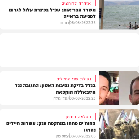
אזהרה לרוחצים
משרד הבריאות: טפיל בכינרת עלול לגרום
לפגיעה בראייה
בריאות
22:35
06/08/26
דוד חדד
בארץ
נפילת שני החיילים
בגלל בדיקת נסיבות האסון: התגובה נגד
חיזבאללה הוקפאה
22:23
06/08/26
יענקי גולדן
הסלמה בתימן
החות'ים פתחו במתקפת ענק: עשרות חיילים
נהרגו
צבא וביטחון
22:05
06/08/26
יצחק כהן