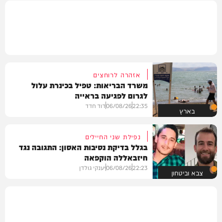
אזהרה לרוחצים
משרד הבריאות: טפיל בכינרת עלול
לגרום לפגיעה בראייה
22:35
06/08/26
דוד חדד
בארץ
נפילת שני החיילים
בגלל בדיקת נסיבות האסון: התגובה נגד
חיזבאללה הוקפאה
22:23
06/08/26
יענקי גולדן
צבא וביטחון