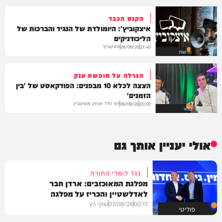
הקנס הכבד
איצקוביץ': היומולדת של הנגיד והברכות של
הליכודניקים
איצקוביץ'
06/08/26
21:40
חדשות
הגרלה על חופשת ענק
הצצה לכלא 10 מבפנים: הפודקאסט של 'בין
הזמנים'
יוסי פלד ויצחק מושקוביץ
06/08/26
20:00
VOD
אולי יעניין אותך גם
נגד לומדי התורה
מפלגת המאוכזבים: ארדן חבר
לאדלשטיין והכריז על מפלגה
00:17
07/08/26
שוקי כץ
פוליטי