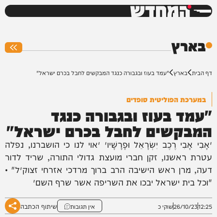
המחדש
0%
בארץ
דף הבית
בארץ
"עמד בעוז ובגבורה כנגד המבקשים לחבל בכרם ישראל"
במערכת הפוליטית סופדים
"עמד בעוז ובגבורה כנגד
המבקשים לחבל בכרם ישראל"
״אָבִי אָבִי רֶכֶב יִשְׂרָאֵל וּפָרָשָׁיו״ ״אוי לנו כי הושברנו, נפלה
עטרת ראשנו, זקן חברי מועצת גדולי התורה, שריד לדור
דעה, מרן ראש הישיבה הרב ברוך מרדכי אזרחי זצוק״ל" •
"וכל בית ישראל יבכו את השריפה אשר שרף השם״
שיתוף הכתבה
12:25
26/10/23
שוקי כ
אין תגובות