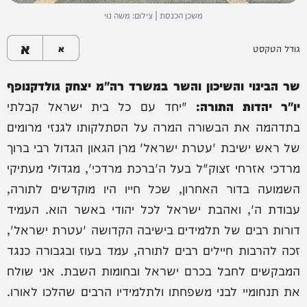
משכן הכנסת | צילום: משה נוי
א
גודל הטקסט
א
שר הבינוי והשיכון והשר במשרד רה"מ יצחק גולדקנופף
יו"ר יהדות התורה:
"יחד עם כל בית ישראל קבלתי
בתדהמה את הבשורה המרה על הסתלקותו לגנזי מרומים
של ראש ישיבת 'עטרת ישראל' מרן הגאון הגדול רבי ברוך
מרדכי אזרחי זצוק"ל בעל ה'ברכת מרדכי', מגדולי מעתיקי
השמועה בדור האחרון, שכל חייו היו מוקדשים לתורה,
עבודת ה', ואהבת ישראל לכל יהודי באשר הוא. העמיד
דורות רבים של תלמידים בישיבה הקדושה 'עטרת ישראל',
זכה להרבות חיילים רבים לתורה, עמד בעוז ובגבורה כנגד
המבקשים לחבל בכרם ישראל ובחומות השבת. אני שולח
את תנחומיי לבני משפחתו ולתלמידיו הרבים שהלכו לאורו.