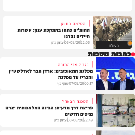
הסלמה בתימן
החות'ים פתחו במתקפת ענק: עשרות
חיילים נהרגו
22:05
06/08/26
יצחק כהן
בעולם
כתבות נוספות
נגד לומדי התורה
מפלגת המאוכזבים: ארדן חבר לאדלשטיין
והכריז על מפלגה
00:17
07/08/26
שוקי כץ
הסכנה הבאה?
פריצת דרך מדעית: הבינה המלאכותית יצרה
נגיפים חדשים
פוליטי
22:49
06/08/26
יצחק כהן