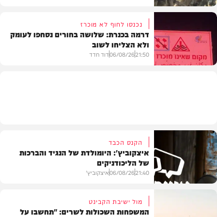
נכנסו לחוף לא מוכרז
דרמה בכנרת: שלושה בחורים נסחפו לעומק
ולא הצליחו לשוב
בעולם
21:50
06/08/26
דוד חדד
בארץ
הקנס הכבד
איצקוביץ': היומולדת של הנגיד והברכות
של הליכודניקים
21:40
06/08/26
איצקוביץ'
מול ישיבת הקבינט
המשפחות השכולות לשרים: "תחשבו על