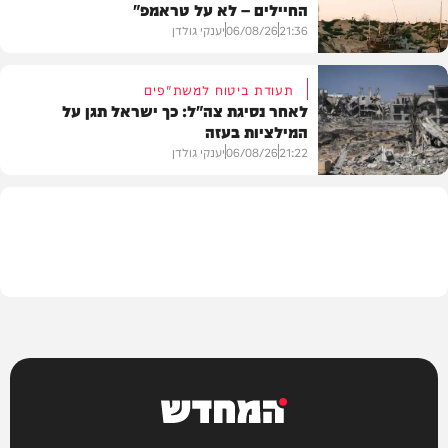
החיילים – לא על טראמפ"
חדשות
21:36
06/08/26
יענקי גולדן
תעודת ביטוח למשת"פים
לאחר נסיגת צה"ל: כך ישראל תגן על
המילציות בעזה
צבא וביטחון
21:22
06/08/26
יענקי גולדן
צבא וביטחון
המחדש