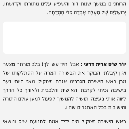
הרוחניים במשך שנות דור והשפיע עלינו מתורתו וקדושתו.
יְרוּשָׁלַיִם שֶׁל מַעְלָה אָבְדָה כְּלִי חֶמְדָּתָהּ.
יו״ר ש״ס אריה דרעי :
אבל יחיד עשי לך! בלב מורתח מצער
ויגון קיבלתי הבוקר את הבשורה המרה על הסתלקותו של
מרן ראש הישיבה הגרב״מ אזרחי זצוק״ל. מאז היותי נער
בישיבה זכיתי לקרבתו האישית והלבבית ולאורך כל הדרך
ליווה אותי בעיצה ותושיה להמשיך לפעול למען עולם התורה
והישיבות בכל האתגרים שהיו.
ראש הישיבה זצוק״ל היה ידיד אמת לתנועת ש״ס ונושאי