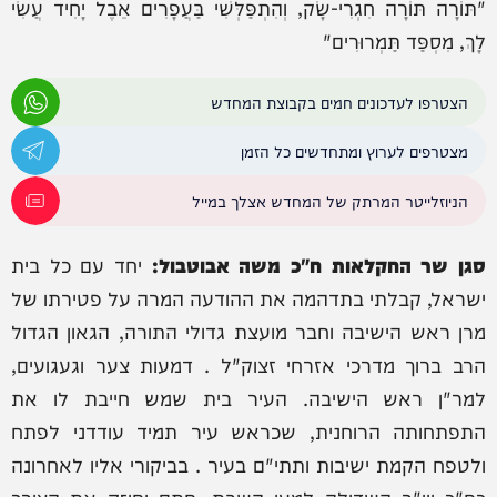
"תּוֹרָה תּוֹרָה חִגְרִי-שָׂק, וְהִתְפַּלְּשִׁי בַּעֲפָרִים אֵבֶל יָחִיד עֲשִׂי
לָךְ, מִסְפַּד תַּמְרוּרִים"
הצטרפו לעדכונים חמים בקבוצת המחדש
מצטרפים לערוץ ומתחדשים כל הזמן
הניוזלייטר המרתק של המחדש אצלך במייל
סגן שר החקלאות ח"כ משה אבוטבול:
יחד עם כל בית
ישראל, קבלתי בתדהמה את ההודעה המרה על פטירתו של
מרן ראש הישיבה וחבר מועצת גדולי התורה, הגאון הגדול
הרב ברוך מדרכי אזרחי זצוק"ל . דמעות צער וגעגועים,
למר"ן ראש הישיבה. העיר בית שמש חייבת לו את
התפתחותה הרוחנית, שכראש עיר תמיד עודדני לפתח
ולטפח הקמת ישיבות ותתי"ם בעיר . בביקורי אליו לאחרונה