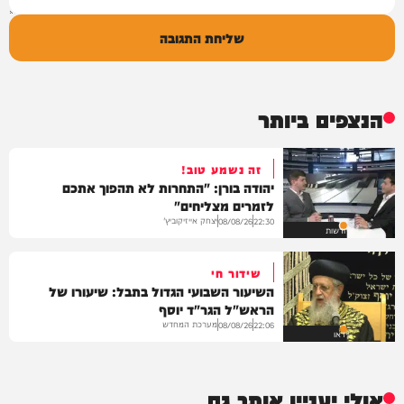
שליחת התגובה
הנצפים ביותר
זה נשמע טוב!
יהודה בורן: "התחרות לא תהפוך אתכם
לזמרים מצליחים"
יצחק אייזיקוביץ'
08/08/26
22:30
חדשות
שידור חי
השיעור השבועי הגדול בתבל: שיעורו של
הראש"ל הגר"ד יוסף
מערכת המחדש
08/08/26
22:06
וידאו
אולי יעניין אותך גם