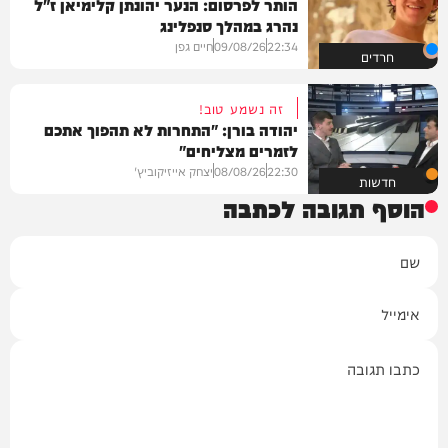
הותר לפרסום: הנער יהונתן קלימיאן ז"ל
נהרג במהלך סנפלינג
22:34
09/08/26
חיים גפן
חרדים
זה נשמע טוב!
יהודה בורן: "התחרות לא תהפוך אתכם
לזמרים מצליחים"
22:30
08/08/26
יצחק אייזיקוביץ'
חדשות
הוסף תגובה לכתבה
שם
אימייל
תגובה