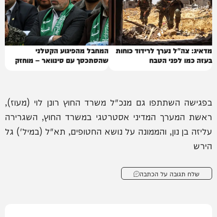
מדאיג: צה"ל נערך לרידוד כוחות
המחבל מהפיגוע הקטלני
בעזה כמו לפני הטבח
שהסתכסך עם סינוואר – מוחזק
בישראל
בפגישה השתתפו גם מנכ"ל משרד החוץ רונן לוי (מעוז),
ראשת המערך המדיני אסטרטגי במשרד החוץ, השגרירה
עליזה בן נון, והממונה על נושא החטופים, תא"ל (במיל') גל
הירש
שלח תגובה על הכתבה