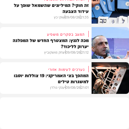
זה חוקי? המיליונים שהשמאל שופך על
עידוד הצבעה
21:35
09/08/26
שוקי כץ
המצב בסקרים משפיע
מכה לגנץ: המצטרף החדש של המפלגה
יערוק לליכוד?
פוליטי
21:12
09/08/26
יצחק מושקוביץ
נערכים לעימות אזורי
המהפך בצי האמריקני: 19 צוללות יוסבו
למשגרות טילים
פוליטי
21:01
09/08/26
יענקי גולדן
צבא וביטחון