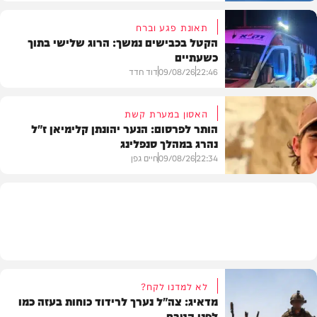
תאונת פגע וברח
הקטל בכבישים נמשך: הרוג שלישי בתוך
כשעתיים
וידאו
22:46
09/08/26
דוד חדד
האסון במערת קשת
הותר לפרסום: הנער יהונתן קלימיאן ז"ל
נהרג במהלך סנפלינג
בארץ
22:34
09/08/26
חיים גפן
חרדים
לא למדנו לקח?
מדאיג: צה"ל נערך לרידוד כוחות בעזה כמו
לפני הטבח