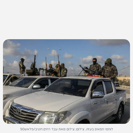
לוחמי חמאס בעזה. צילום: צילום מאת עבד רחים חטיב/פלאש90