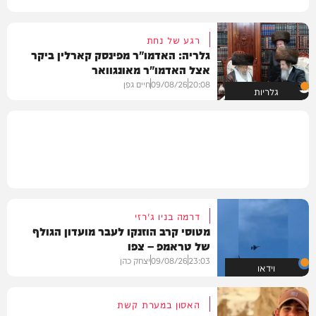
רגע של נחת
גלריה: האדמו"ר מפינסק קארלין ביקר
אצל האדמו"ר מאונגוואר
20:08
09/08/26
חיים גפן
גלריות
דרמה בניו ג'רזי
מטוסי קרב הוזנקו לעבר מועדון הגולף
של טראמפ – צפו
23:03
09/08/26
יצחק כהן
וידאו
האסון במערת קשת