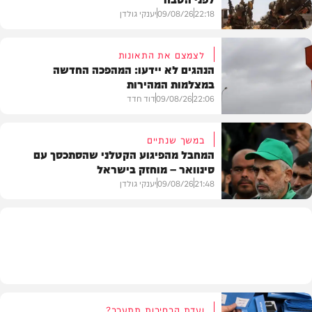
22:18
09/08/26
יענקי גולדן
לצמצם את התאונות
הנהגים לא יידעו: המהפכה החדשה
במצלמות המהירות
צבא וביטחון
22:06
09/08/26
דוד חדד
במשך שנתיים
המחבל מהפיגוע הקטלני שהסתכסך עם
סינוואר – מוחזק בישראל
משטרה
21:48
09/08/26
יענקי גולדן
צבא וביטחון
ועדת הבחירות תתערב?