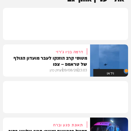
דרמה בניו ג'רזי
מטוסי קרב הוזנקו לעבר מועדון הגולף
של טראמפ – צפו
23:03
09/08/26
יצחק כהן
וידאו
תאונת פגע וברח
הקטל בכבישים נמשך: הרוג שלישי בתוך