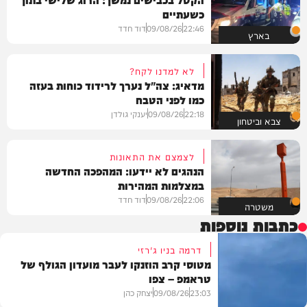
כשעתיים
22:46
09/08/26
דוד חדד
בארץ
לא למדנו לקח?
מדאיג: צה"ל נערך לרידוד כוחות בעזה
כמו לפני הטבח
22:18
09/08/26
יענקי גולדן
צבא וביטחון
לצמצם את התאונות
הנהגים לא יידעו: המהפכה החדשה
במצלמות המהירות
22:06
09/08/26
דוד חדד
משטרה
כתבות נוספות
דרמה בניו ג'רזי
מטוסי קרב הוזנקו לעבר מועדון הגולף של
טראמפ – צפו
23:03
09/08/26
יצחק כהן