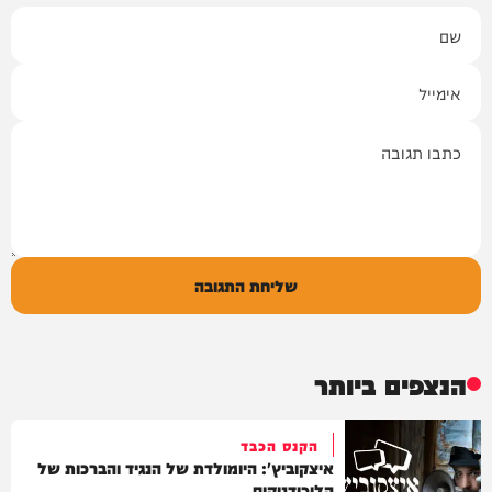
שם
אימייל
תגובה
שליחת התגובה
הנצפים ביותר
הקנס הכבד
איצקוביץ': היומולדת של הנגיד והברכות של
הליכודניקים