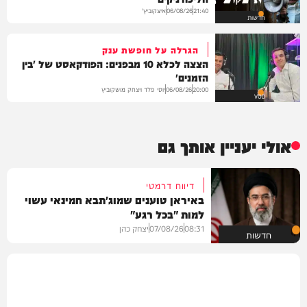
איצקוביץ'
06/08/26
21:40
חדשות
הגרלה על חופשת ענק
הצצה לכלא 10 מבפנים: הפודקאסט של 'בין
הזמנים'
יוסי פלד ויצחק מושקוביץ
06/08/26
20:00
VOD
אולי יעניין אותך גם
דיווח דרמטי
באיראן טוענים שמוג'תבא חמינאי עשוי
למות "בכל רגע"
08:31
07/08/26
יצחק כהן
חדשות