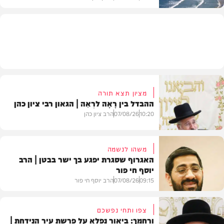
בעולם
מציון תצא תורה
ההבדל בין רָאָה לרְאֵה | הגאון רבי ציון כהן
10:20
07/08/26
הרב ציון כהן
משהו לנשמה
האגרוף שסגרת יפגע בך ישר בבטן | הרב
יוסף חי פור
וידאו
09:15
07/08/26
הרב יוסף חי פור
צפו ותחי נפשכם
ורחמך: ביאור נפלא על פרשת עיר הנידחת |