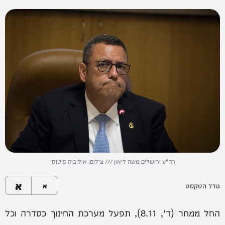
רה"ע ירושלים משה ליאון /// צילום: אוליביה פיטוסי
א
גודל הטקסט
א
החל ממחר (ד', 8.11), תפעל מערכת החינוך כסדרה וכל