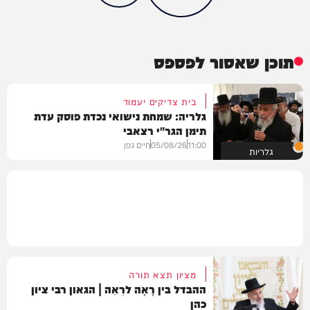
תוכן שאסור לפספס
בית צדיקים יעמוד
גלריה: שמחת נישואי נכדת פוסק עדת
תימן הגר"י רצאבי
11:00
05/08/26
חיים גפן
גלריות
מציון תצא תורה
ההבדל בין רָאָה לרְאֵה | הגאון רבי ציון
כהן