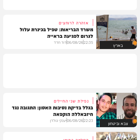
אזהרה לרוחצים
משרד הבריאות: טפיל בכינרת עלול
לגרום לפגיעה בראייה
22:35
06/08/26
דוד חדד
בארץ
נפילת שני החיילים
בגלל בדיקת נסיבות האסון: התגובה נגד
חיזבאללה הוקפאה
22:23
06/08/26
יענקי גולדן
צבא וביטחון
הסלמה בתימן