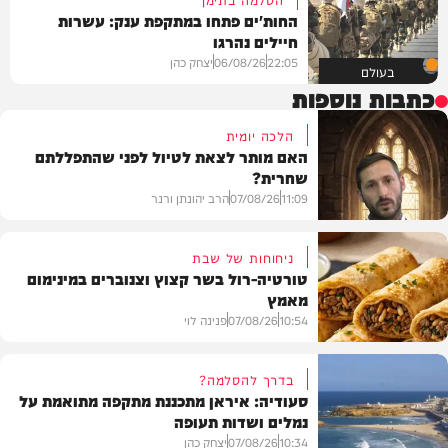
החות'ים פתחו במתקפת ענק: עשרות
חיילים נהרגו
22:05
06/08/26
יצחק כהן
בעולם
כתבות נוספות
הלכה יומית
האם מותר לצאת לטיול לפני שהתפללתם
שחרית?
11:09
07/08/26
הרב יהונתן ורנר
ניחוחות של שבת
טורטיה-רול בשר קצוץ וצנוברים במינימום
מאמץ
הלכה
10:54
07/08/26
פנינה לוי
בדרך להסלמה?
סעודיה: איראן מתכננת מתקפה מתואמת על
נמלים ושדות תעופה
מתכונים
10:34
07/08/26
יצחק כהן