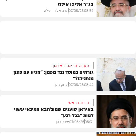
הג"ר אליהו אילוז
וידאו
08:59
07/08/26
הרב אליהו אילוז
וידאו
סערה חריגה בארגון
גורמים במוסד נגד גופמן: "הגיע עם פתק
מנתניהו?"
08:44
07/08/26
יצחק כהן
דיווח דרמטי
באיראן טוענים שמוג'תבא חמינאי עשוי
למות "בכל רגע"
צבא וביטחון
08:31
07/08/26
יצחק כהן