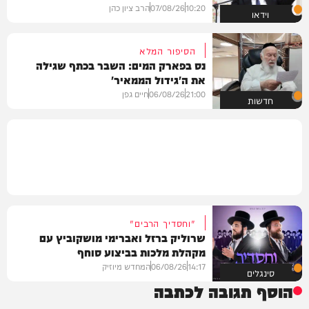
10:20
07/08/26
הרב ציון כהן
וידאו
הסיפור המלא
נס בפארק המים: השבר בכתף שגילה
את ה'גידול הממאיר'
21:00
06/08/26
חיים גפן
חדשות
"וחסדיך הרבים"
שרוליק ברזל ואברימי מושקוביץ עם
מקהלת מלכות בביצוע סוחף
14:17
06/08/26
המחדש מיוזיק
סינגלים
הוסף תגובה לכתבה