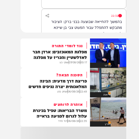
22:32
בהמשך להחייאה שבוצעה בבני ברק: הציבור
מתבקש להתפלל עבור הפעוט צבי בן שיינא
לרפואה שלמה
נגד לומדי התורה
מפלגת המאוכזבים: ארדן חבר
21:32
לאדלשטיין והכריז על מפלגה
בין הזמנים: שלושה בחורי ישיבות חולצו
00:17
07/08/26
שוקי כץ
פוליטי
מהכינרת לאחר שנסחפו לעומק האגם, בחוף
בלתי מוכרז כשהם על גבי אביזר ציפה.
הסכנה הבאה?
פריצת דרך מדעית: הבינה
המלאכותית יצרה נגיפים חדשים
22:49
06/08/26
יצחק כהן
21:31
בריאות
בני ברק: חובשים ופראמדיקים של ארגון הצלה
אזהרה לרוחצים
מבצעים פעולות החייאה על תינוק כבן שנה וחצי
משרד הבריאות: טפיל בכינרת
לאחר שנחנק משקית.
עלול לגרום לפגיעה בראייה
22:35
06/08/26
דוד חדד
בארץ