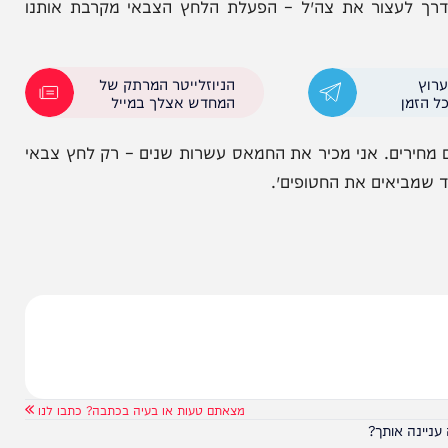
ימה
בחטיפת רום ברסלבסקי
עצור, תישבר ולא תגיב – מה שקרה זה בדיוק ההיפך. אנחנו
ור את צה״ל – הפעלת הלחץ הצבאי מקרבת אותנו
הניוזלייטר המרתק של
המחדש אצלך במייל
. אני מכיר את החמאס עשרות שנים – רק לחץ צבאי
יאים את החטופים״.