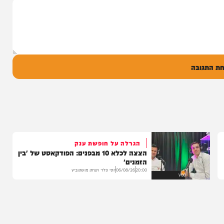
 שרוליק ברזל עם
ד אברימי...
ק
0
ל
בה