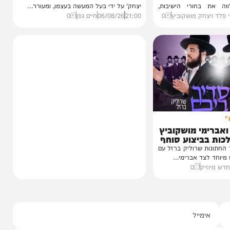
חדשות
הסיפור המלא
1 מבפנים:
נס בפארק המים: השבר בכתף
זמנים'
שגילה את ה'גידול הממאיר'
עדות מטלטלת מתוך כלא 10, עצות מעשיות
מעשה נדיר וחריג שהתפרסם הבוקר בקו 'שיח
חורי הישיבות,
יצחק' על ידי בעל המעשה בעצמו, ומעורר...
חק מושקוביץ
0
21:00
06/08/26
חיים גפן
0
י מושקוביץ
יצוע סוחף