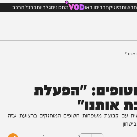
VOD
מיוזיק
חרדים
וידאו
מתכונים
גלריות
ברנז'ה
רכב
פים: "הפעלת
ותנו"
 קבוצת משפחות חטופים המוחזקים ברצועת עזה