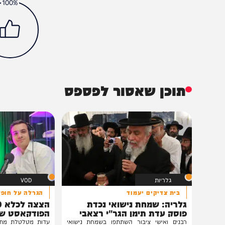
חדשות
חטופים
חרבות ברזל
יואב גלנט
הכתבה עניינה א
100%
תוכן שאסור לפספס