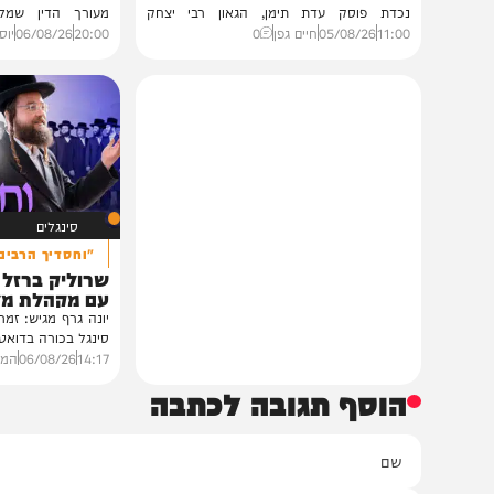
גלריות
VOD
בית צדיקים יעמוד
הגרלה על חופשת ענק
גלריה: שמחת נישואי נכדת
הצצה לכלא 0
פוסק עדת תימן הגר"י רצאבי
הפודקאסט של 'בין ה
רבנים ואישי ציבור השתתפו בשמחת נישואי
נכדת פוסק עדת תימן, הגאון רבי יצחק
מעורך הדין שמלווה את ב
רצאבי,...
ביקורת...
11:00
05/08/26
חיים גפן
0
20:00
06/08/26
יוסי פלד ויצ
סינגלים
"וחסדיך הרבים"
שרוליק ברזל ואברימ
עם מקהלת מלכות בב