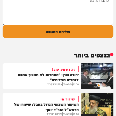
שליחת התגובה
הנצפים ביותר
זה נשמע טוב!
יהודה בורן: "התחרות לא תהפוך אתכם
לזמרים מצליחים"
יצחק אייזיקוביץ'
08/08/26
22:30
חדשות
שידור חי
השיעור השבועי הגדול בתבל: שיעורו של
הראש"ל הגר"ד יוסף
מערכת המחדש
08/08/26
22:06