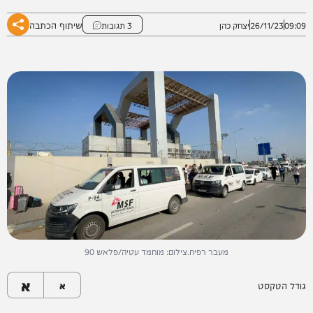
שיתוף הכתבה
09:09
26/11/23
יצחק כהן
3 תגובות
מעבר רפיח.צילום: מוחמד עטיה/פלאש 90
א
גודל הטקסט
א