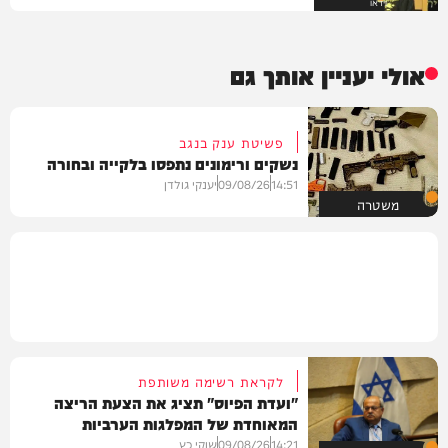
וידאו
אולי יעניין אותך גם
פשיטת ענק בנגב
נשקים ורימונים נתפסו בלקייה ובחורה
14:51
09/08/26
יענקי גולדן
משטרה
לקראת רשימה משותפת
"ועדת הפיוס" תציג את הצעת הריצה
המאוחדת של המפלגות הערביות
14:21
09/08/26
שוקי כץ