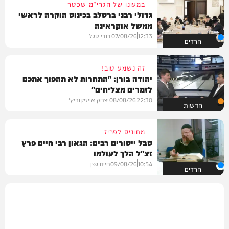
במעונו של הגרי"מ שכטר
גדולי רבני ברסלב בכינוס הוקרה לראשי
ממשל אוקראינה
12:33
07/08/26
דודי סגל
חרדים
זה נשמע טוב!
יהודה בורן: "התחרות לא תהפוך אתכם
לזמרים מצליחים"
22:30
08/08/26
יצחק אייזיקוביץ'
חדשות
מתוניס לפריז
סבל ייסורים רבים: הגאון רבי חיים פרץ
זצ"ל הלך לעולמו
10:54
09/08/26
חיים גפן
חרדים