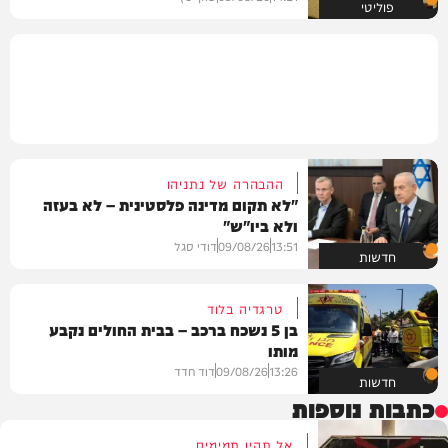
פוליטי
ההבהרה של נתניהו
"לא תקום מדינה פלסטינית – לא בעזה
ולא ביו"ש"
13:51
09/08/26
דודי סגל
חדשות
טרגדיה בלוד
בן 5 נשכח ברכב – בבית החולים נקבע
מותו
13:26
09/08/26
דוד חדד
חדשות
כתבות נוספות
אל תהיו תמימים