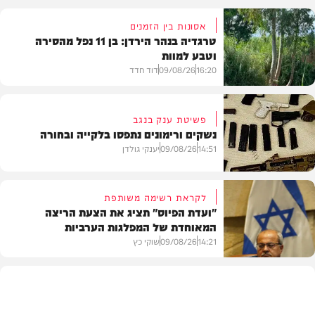
אסונות בין הזמנים
טרגדיה בנהר הירדן: בן 11 נפל מהסירה
וטבע למוות
16:20
09/08/26
דוד חדד
פשיטת ענק בנגב
נשקים ורימונים נתפסו בלקייה ובחורה
בארץ
14:51
09/08/26
יענקי גולדן
לקראת רשימה משותפת
"ועדת הפיוס" תציג את הצעת הריצה
המאוחדת של המפלגות הערביות
משטרה
14:21
09/08/26
שוקי כץ
פוליטי