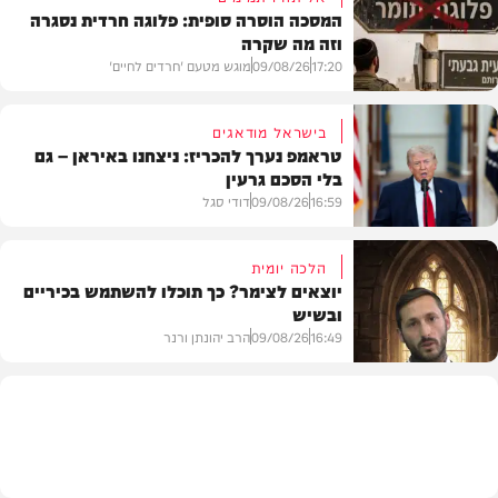
המסכה הוסרה סופית: פלוגה חרדית נסגרה
וזה מה שקרה
17:20
09/08/26
מוגש מטעם 'חרדים לחיים'
בישראל מודאגים
טראמפ נערך להכריז: ניצחנו באיראן – גם
בלי הסכם גרעין
דעות
16:59
09/08/26
דודי סגל
הלכה יומית
יוצאים לצימר? כך תוכלו להשתמש בכיריים
ובשיש
בעולם
16:49
09/08/26
הרב יהונתן ורנר
הלכה