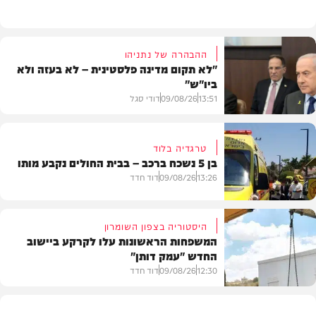
ההבהרה של נתניהו
"לא תקום מדינה פלסטינית – לא בעזה ולא
ביו"ש"
13:51
09/08/26
דודי סגל
טרגדיה בלוד
בן 5 נשכח ברכב – בבית החולים נקבע מותו
חדשות
13:26
09/08/26
דוד חדד
היסטוריה בצפון השומרון
המשפחות הראשונות עלו לקרקע ביישוב
החדש "עמק דותן"
חדשות
12:30
09/08/26
דוד חדד