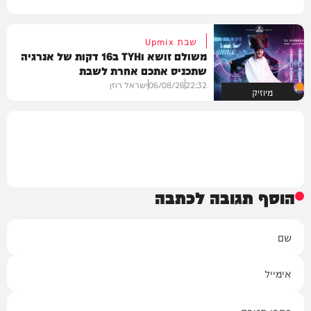
שבת Upmix
משולם זושא וTYH ב16 דקות של אנרגיה
שתכניס אתכם אחרת לשבת
22:32
06/08/26
ישראל רוזן
מיוזיק
הוסף תגובה לכתבה
שם
אימייל
תגובה