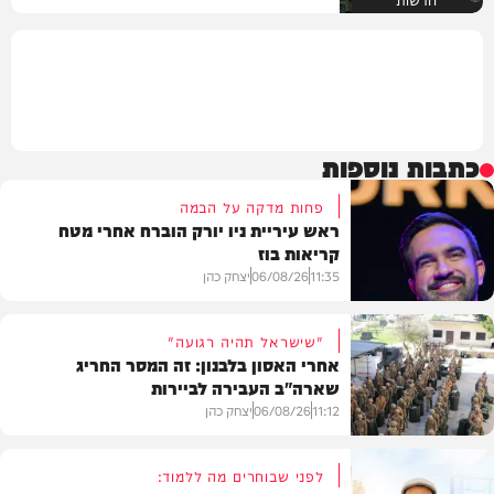
כתבות נוספות
פחות מדקה על הבמה
ראש עיריית ניו יורק הוברח אחרי מטח
קריאות בוז
11:35
06/08/26
יצחק כהן
"שישראל תהיה רגועה"
אחרי האסון בלבנון: זה המסר החריג
שארה"ב העבירה לביירות
בעולם
11:12
06/08/26
יצחק כהן
לפני שבוחרים מה ללמוד: