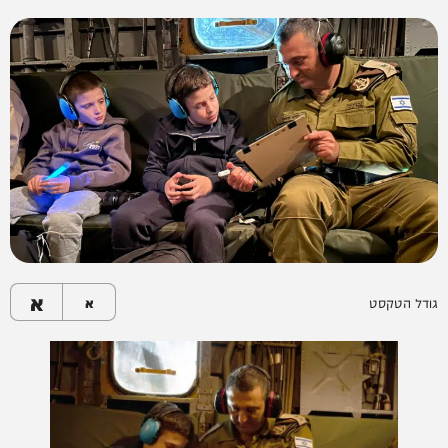
א
גודל הטקסט
א