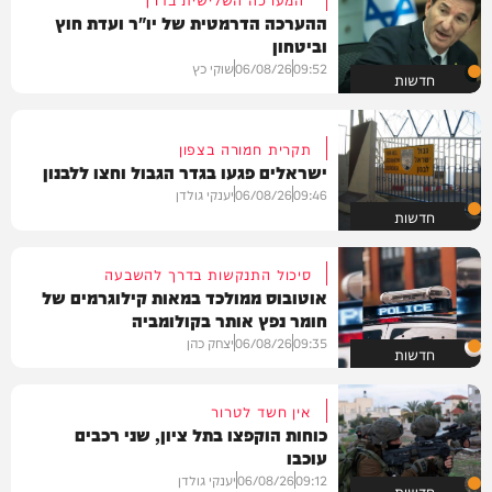
ההערכה הדרמטית של יו"ר ועדת חוץ
וביטחון
09:52
06/08/26
שוקי כץ
חדשות
תקרית חמורה בצפון
ישראלים פגעו בגדר הגבול וחצו ללבנון
09:46
06/08/26
יענקי גולדן
חדשות
סיכול התנקשות בדרך להשבעה
אוטובוס ממולכד במאות קילוגרמים של
חומר נפץ אותר בקולומביה
09:35
06/08/26
יצחק כהן
חדשות
אין חשד לטרור
כוחות הוקפצו בתל ציון, שני רכבים
עוכבו
09:12
06/08/26
יענקי גולדן
חדשות