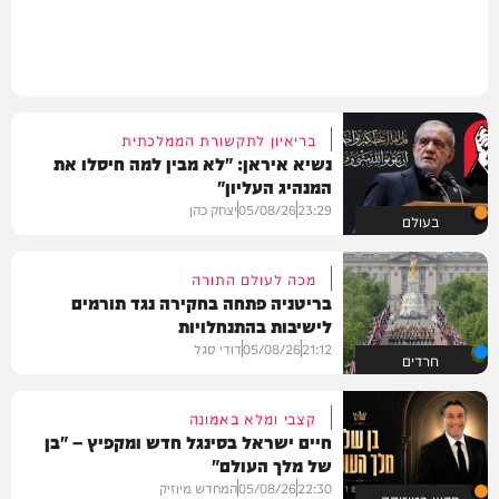
בריאיון לתקשורת הממלכתית
נשיא איראן: "לא מבין למה חיסלו את
המנהיג העליון"
23:29
05/08/26
יצחק כהן
בעולם
מכה לעולם התורה
בריטניה פתחה בחקירה נגד תורמים
לישיבות בהתנחלויות
21:12
05/08/26
דודי סגל
חרדים
קצבי ומלא באמונה
חיים ישראל בסינגל חדש ומקפיץ – "בן
של מלך העולם"
22:30
05/08/26
המחדש מיוזיק
חדש במוזיקה