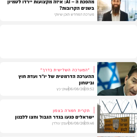
מהפכת ה – AI: איזה מקצועות יירדו לטמיון
בשנים הקרובות?
מדיני
מערכת המחדש תוכן שיווקי
תוכן שיווקי
"המערכה השלישית בדרך"
ההערכה הדרמטית של יו"ר ועדת חוץ
וביטחון
09:52
06/08/26
שוקי כץ
תקרית חמורה בצפון
ישראלים פגעו בגדר הגבול וחצו ללבנון
חדשות
09:46
06/08/26
יענקי גולדן