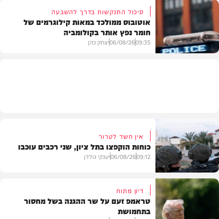
סיכול התנקשות בדרך להשבעה
אוטובוס ממולכד במאות קילוגרמים של
חומר נפץ אותר בקולומביה
חדשות
09:35
06/08/26
יצחק כהן
חדשות
אין חשד לטרור
כוחות הוקפצו בתל ציון, שני רכבים עוכבו
09:12
06/08/26
יענקי גולדן
דיון מתוח
טראמפ זעם על שר ההגנה בשל מחסור
בתחמושת
חדשות