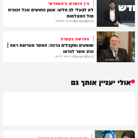
בין הזמנים ב'המחדש'
לא לבעלי לב חלש: אומן החושים אכל זכוכית
מול המצלמות
מערכת המחדש
04/08/26
20:00
VOD
הפרשה בקצרה
שומעים ומקבלים ברכה: המסר מפרשת ראה |
הרב אשר לנדאו
הרב אשר לנדאו
04/08/26
14:02
בית המדרש
אולי יעניין אותך גם
"המערכה השלישית בדרך"