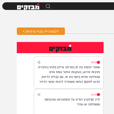
מבזקים
לקטגוריית צבא וביטחון >
מבזקים
08:08
שוטרי תחנת בת ים במרחב איילון פתחו בחקירת
נסיבות אירוע, בעקבות איתור גופת אדם
שנפלטה מהים בחוף בת ים. עם קבלת הדיווח,
הגיעו למקום כוחות משטרה לרבות אנשי הזיהוי
הפלילי וגורמי ההצלה, והחלו בבדיקת הזירה
ובאיסוף ממצאים. בשלב זה, זהות האדם טרם
22:55
התבררה ואין חשד לפלילים.
ח"כ סגלוביץ הודיע על התפטרותו מהכנסת
וממפלגת יש עתיד