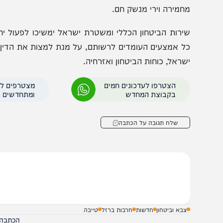
כאמור, היום ה-3.12.2023 בהתאם לממצאי הח
"י עו"ד תומר שטינברג מפרקליטות מחוז מרכז, בשורה של עביר
ברות בארגון טרור, אימונים או הדרכה למטרות טרור, פעו
חמירה וירי מנשק חם.
ירות הביטחון הכללי ומשטרת ישראל ימשיכו לפעול יחדיו בנח
ל אמצעים העומדים לרשותם, על מנת למצות את הדין עם המע
שראל, כוחות הביטחון ואזרחיה.
הצטרפו לעדכונים חמים
מצטרפים לערוץ
בקבוצת המחדש
ומתחדשים כל הזמן
שלח תגובה על הכתבה