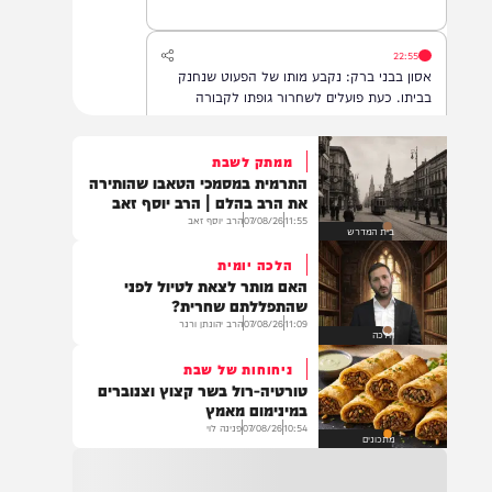
22:55
אסון בבני ברק: נקבע מותו של הפעוט שנחנק
בביתו. כעת פועלים לשחרור גופתו לקבורה
ממתק לשבת
התרמית במסמכי הטאבו שהותירה
22:32
את הרב בהלם | הרב יוסף זאב
בהמשך להחייאה שבוצעה בבני ברק: הציבור
11:55
07/08/26
הרב יוסף זאב
בית המדרש
מתבקש להתפלל עבור הפעוט צבי בן שיינא
לרפואה שלמה
הלכה יומית
האם מותר לצאת לטיול לפני
שהתפללתם שחרית?
11:09
07/08/26
הרב יהונתן ורנר
21:32
הלכה
בין הזמנים: שלושה בחורי ישיבות חולצו
ניחוחות של שבת
מהכינרת לאחר שנסחפו לעומק האגם, בחוף
טורטיה-רול בשר קצוץ וצנוברים
בלתי מוכרז כשהם על גבי אביזר ציפה.
במינימום מאמץ
10:54
07/08/26
פנינה לוי
מתכונים