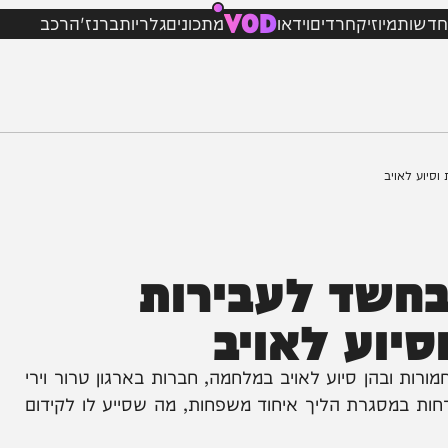
VOD
מיוזיק
חרדים
וידאו
מתכונים
גלריות
ברנז'ה
רכב
יב
שד לעבירות
וע לאויב
 חמורות ובהן סיוע לאויב במלחמה, חברות בארגון טרור וירי
גרת הליך איחוד משפחות, מה שסייע לו לקידום