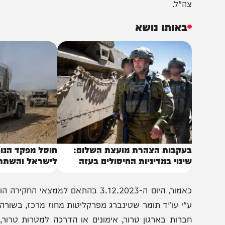
ידע על תנועות כוחות צה"ל באיו"ש, ביצע אימוני ירי יחד עם 
יטחונית וכן העביר אמצעי לחימה לפעילי הארגון, וכל זאת תו
ה״ל לאזור, סייר עמם במקומות מהם בוצעו פיגועי ירי, ואף היה
ה"ל.
באותו נושא
עקבות הצהרת מועצת השלום:
חוסל מפקד הנוח'בה 
ינוי במדיניות החיסולים בעזה
לישראל והשתתף בלח