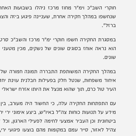
וקרי השב"כ וימ"ר מחוז מרכז ניהלו בשבועות האחרונים ח
נחשפו במהלך חקירה אחרת, שעניינה פיגוע ביזה והצתת חנו
רזל".
מסגרת החקירה חשפו חוקרי ימ"ר מרכז והשב"כ סרטונים, תמ
וא נראה אוחז בסוגים שונים של נשקים, מכין מטעני צינור יח
ונים.
מהלך החקירה המשותפת התבררה תמונה חמורה של אזרח י
יחוד משפחות, שנטל חלק בפעילות חבלנית עוינת יחד עם פע
עיר טול כרם, תוך שהוא מנצל את היותו אזרח ישראלי בעל חופ
ם התפתחות החקירה עלה, כי החשוד היה מעורב, בין היתר,