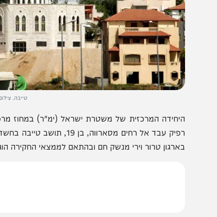
טייבה. צילום: משה שי/
יחידה המרכזית של משטרת ישראל (ימ"ר) במחוז מרכז ושירו
רפיק עבד אל רחים מסארווה, בן 19, תו
ארגון טרור וירי מנשק חם ובהתאם לממצאי החקירה הוגש נגדו 