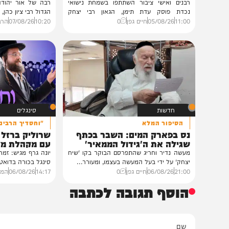
גלריות
וידאו
בית צדיקים יעמוד
מציון תצא תורה
גלריה: שמחת נישואי נכדת
ההבדל בין רָאָה לרְאֵ
פוסק עדת תימן הגר"י רצאבי
רבי ציון כהן
רבנים ואישי ציבור השתתפו בשמחת נישואי
רבה של אור יהודה ונשיא מכ
נכדת פוסק עדת תימן, הגאון רבי יצחק
הגדול רבי ציון כהן, על פרשת.
רצאבי,...
11:00
05/08/26
חיים גפן
0
10:20
07/08/26
הרב ציון כהן
חדשות
סינגלים
הסיפור המלא
"וחסדיך הרבים"