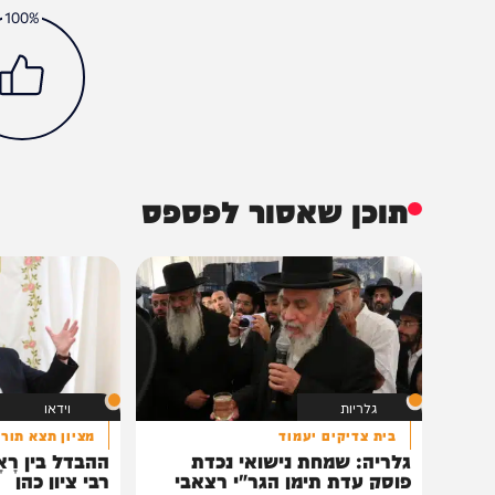
צבא וביטחון
חדשות
חרבות ברזל
טייבה
הכתבה עניינה א
100%
תוכן שאסור לפספס