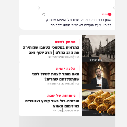
22:55
אסון בבני ברק: נקבע מותו של הפעוט שנחנק
בביתו. כעת פועלים לשחרור גופתו לקבורה
ממתק לשבת
התרמית במסמכי הטאבו שהותירה
22:32
את הרב בהלם | הרב יוסף זאב
בהמשך להחייאה שבוצעה בבני ברק: הציבור
11:55
07/08/26
הרב יוסף זאב
בית המדרש
מתבקש להתפלל עבור הפעוט צבי בן שיינא
לרפואה שלמה
הלכה יומית
האם מותר לצאת לטיול לפני
שהתפללתם שחרית?
11:09
07/08/26
הרב יהונתן ורנר
21:32
הלכה
בין הזמנים: שלושה בחורי ישיבות חולצו
ניחוחות של שבת
מהכינרת לאחר שנסחפו לעומק האגם, בחוף
טורטיה-רול בשר קצוץ וצנוברים
בלתי מוכרז כשהם על גבי אביזר ציפה.
במינימום מאמץ
10:54
07/08/26
פנינה לוי
מתכונים