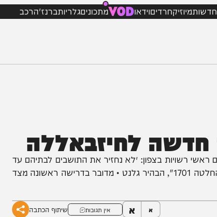
VOD
מיוזיק
חרדים
וידאו
מתכונים
גלריות
ברנז'ה
רכב
דשה לחיזבאללה
רשויות בצפון: ״לא נחזיר את התושבים לבתיהם עד
שחזבאללה לא יורחק מצפון לנהר הליטני בהתאם להחלטה 1701", הבהיר גלנט • מדובר בדרישה ראשונה מצד