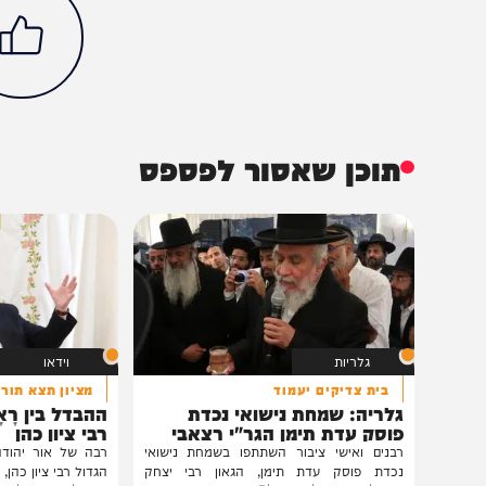
חדשות
צבא וביטחון
חרבות כרזל
יואב גלנט
הכתבה עניינה א
100%
תוכן שאסור לפספס