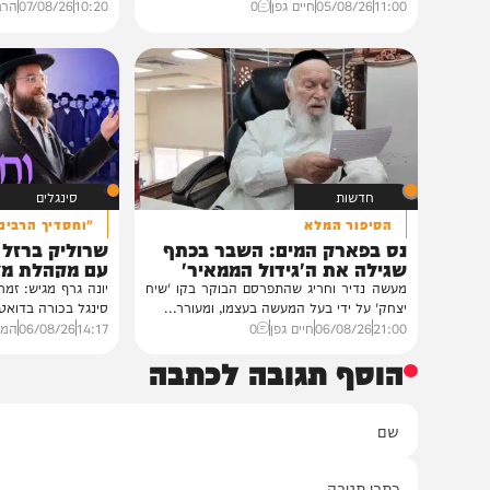
גלריות
וידאו
בית צדיקים יעמוד
מציון תצא תורה
גלריה: שמחת נישואי נכדת
ההבדל בין רָאָה לרְאֵ
פוסק עדת תימן הגר"י רצאבי
רבי ציון כהן
רבנים ואישי ציבור השתתפו בשמחת נישואי
רבה של אור יהודה ונשיא מכ
נכדת פוסק עדת תימן, הגאון רבי יצחק
הגדול רבי ציון כהן, על פרשת.
רצאבי,...
11:00
05/08/26
חיים גפן
0
10:20
07/08/26
הרב ציון כהן
חדשות
סינגלים
הסיפור המלא
"וחסדיך הרבים"
נס בפארק המים: השבר בכתף
שרוליק ברזל ואברימ
שגילה את ה'גידול הממאיר'
עם מקהלת מלכות בב
מעשה נדיר וחריג שהתפרסם הבוקר בקו 'שיח
יונה גרף מגיש: זמר החתונות