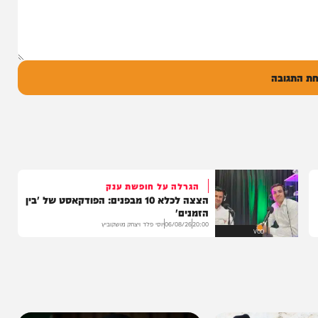
ד אברימי...
ק
0
ל
בה