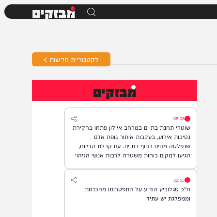
מבזקים
לקטגוריית חדשות >
מבזקים
08:08
שוטרי תחנת בת ים במרחב איילון פתחו בחקירת
נסיבות אירוע, בעקבות איתור גופת אדם
שנפלטה מהים בחוף בת ים. עם קבלת הדיווח,
הגיעו למקום כוחות משטרה לרבות אנשי הזיהוי
הפלילי וגורמי ההצלה, והחלו בבדיקת הזירה
ובאיסוף ממצאים. בשלב זה, זהות האדם טרם
22:55
התבררה ואין חשד לפלילים.
ח"כ סגלוביץ הודיע על התפטרותו מהכנסת
וממפלגת יש עתיד