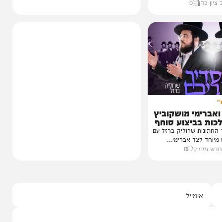
ה | הגאון
ון דורות, הגאון
..
0
י מושקוביץ
יצוע סוחף
 שרוליק ברזל עם