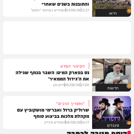
והתובנות בשנים שאחרי
12:21
07/08/26
המחדש בשיתוף "וימאן"
וידאו
הסיפור המלא
נס בפארק המים: השבר בכתף שגילה
את ה'גידול הממאיר'
21:00
06/08/26
חיים גפן
חדשות
"וחסדיך הרבים"
שרוליק ברזל ואברימי מושקוביץ עם
מקהלת מלכות בביצוע סוחף
14:17
06/08/26
המחדש מיוזיק
סינגלים
הוסף תגובה לכתבה