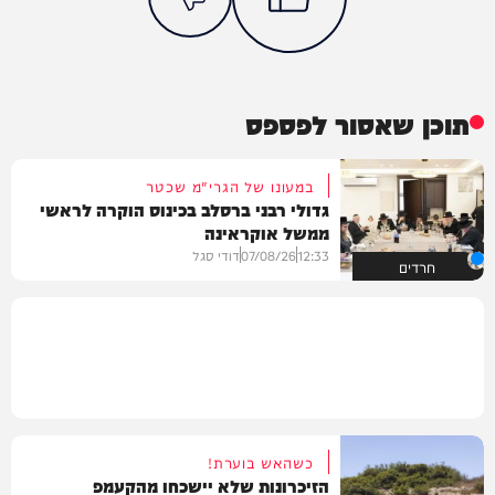
תוכן שאסור לפספס
במעונו של הגרי"מ שכטר
גדולי רבני ברסלב בכינוס הוקרה לראשי
ממשל אוקראינה
12:33
07/08/26
דודי סגל
חרדים
כשהאש בוערת!
הזיכרונות שלא יישכחו מהקעמפ