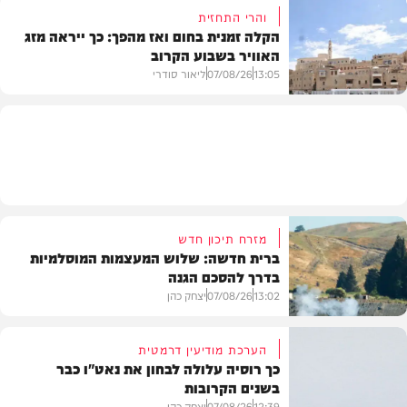
והרי התחזית
הקלה זמנית בחום ואז מהפך: כך ייראה מזג
האוויר בשבוע הקרוב
פוליטי
13:05
07/08/26
ליאור סודרי
מזג האוויר
מזרח תיכון חדש
ברית חדשה: שלוש המעצמות המוסלמיות
בדרך להסכם הגנה
13:02
07/08/26
יצחק כהן
הערכת מודיעין דרמטית
כך רוסיה עלולה לבחון את נאט"ו כבר
בשנים הקרובות
בעולם
12:39
07/08/26
יצחק כהן