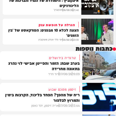
איצקוביץ': היומולדת של הנגיד והברכות של
הליכודניקים
איצקוביץ'
06/08/26
21:40
חדשות
הגרלה על חופשת ענק
הצצה לכלא 10 מבפנים: הפודקאסט של 'בין
הזמנים'
יוסי פלד ויצחק מושקוביץ
06/08/26
20:00
VOD
כתבות נוספות
טרגדיה בירושלים
בערב שבת: הזמר והפייטן אבישי לוי נהרג
בתאונה מחרידה
19:09
07/08/26
דוד חדד
זיסמן מסכם שבוע
ריח של מהפך? הפחד בליכוד, הקרבות בימין
והמרוץ לבלפור
בארץ
13:44
07/08/26
אריה זיסמן, יתד נאמן