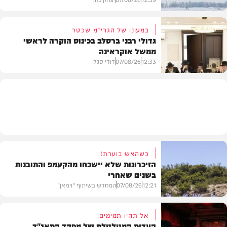
במעונו של הגרי"מ שכטר
גדולי רבני ברסלב בכינוס הוקרה לראשי
ממשל אוקראינה
בעולם
12:33
07/08/26
דודי סגל
חרדים
כשהאש בוערת!
הזיכרונות שלא יישכחו מהקעמפ והתובנות
בשנים שאחרי
12:21
07/08/26
המחדש בשיתוף "וימאן"
אל תהיו תמימים
העדות המטלטלת של מפקד התאג"ד