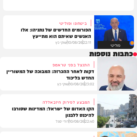
ביטחונו ופוליטי
הפורומים החדשים של נתניהו: אלו
האנשים שאיתם הוא מתייעץ
22:11
10/08/26
שוקי כץ
פוליטי
כתבות נוספות
התנצל בפני טראמפ
דקות לאחר ההכרזה: המבוכה של המשוריין
החדש בליכוד
23:02
10/08/26
שוקי כץ
המבצע לפירוק חיזבאללה
הקו האדום של ישראל: המדינות שסורבו
להיכנס ללבנון
פוליטי
22:40
10/08/26
דודי סגל