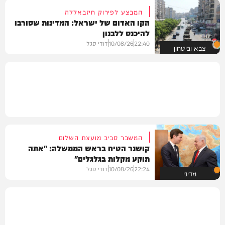
המבצע לפירוק חיזבאללה
הקו האדום של ישראל: המדינות שסורבו
להיכנס ללבנון
22:40
10/08/26
דודי סגל
צבא וביטחון
המשבר סביב מועצת השלום
קושנר הטיח בראש הממשלה: "אתה
תוקע מקלות בגלגלים"
22:24
10/08/26
דודי סגל
מדיני