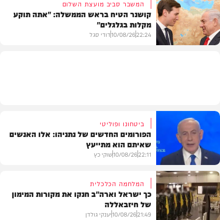
המשבר סביב מועצת השלום
קושנר הטיח בראש הממשלה: "אתה תוקע
מקלות בגלגלים"
צבא וביטחון
22:24
10/08/26
דודי סגל
מדיני
ביטחונו ופוליטי
הפורומים החדשים של נתניהו: אלו האנשים
שאיתם הוא מתייעץ
22:11
10/08/26
שוקי כץ
המלחמה הכלכלית
כך ישראל וארה"ב חנקו את מקורות המימון
של חיזבאללה
פוליטי
21:49
10/08/26
יענקי גולדן