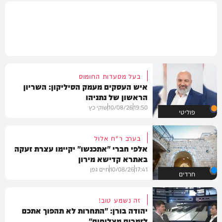
בעל מסעדות החומוס
איש העסקים מעמק הסיליקון: השריון
הראשון של נתניהו
19:50
10/08/26
שוקי כץ
פוליטי
בערב ר"ח אלול
אלפי חברי "אתכנשו" יקיימו עצרת זעקה
באתרא קדישא מירון
17:41
10/08/26
חיים גפן
חרדים
זה נשמע טוב!
יהודה בורן: "התחרות לא תהפוך אתכם
לזמרים מצליחים"