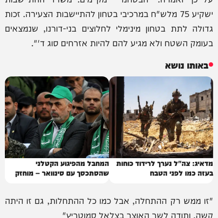
ישקיע 75 מלש"ח במרכיבי בטחון להתיישבות הצעירה. זכות
גדולה לתת בטחון מינימלי לחלוצים בני-דורנו, שנמצאים
בעומק השטח ולא מגיע להם להיות אזרחים סוג ד'".
באותו נושא
מדאיג: צה"ל נערך לרידוד כוחות
המחבל מהפיגוע הקטלני
בעזה כמו לפני הטבח
שהסתכסך עם סינוואר – מוחזק
בישראל
"זו ממש רק ההתחלה, אבל כמו כל ההתחלות, גם זו היתה
קשה. ותודה לשר האוצר בצלאל סמוטריץ"