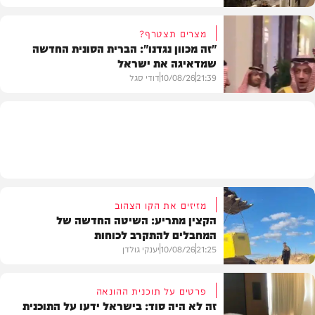
מצרים תצטרף?
"זה מכוון נגדנו": הברית הסונית החדשה
שמדאיגה את ישראל
צבא וביטחון
21:39
10/08/26
דודי סגל
חדשות
מזיזים את הקו הצהוב
הקצין מתריע: השיטה החדשה של
המחבלים להתקרב לכוחות
21:25
10/08/26
יענקי גולדן
פרטים על תוכנית ההונאה
זה לא היה סוד: בישראל ידעו על התוכנית