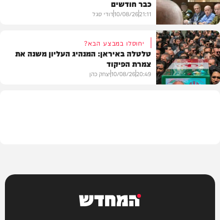
כבר חודשים
צבא וביטחון
21:11
10/08/26
דודי סגל
יחוסלו במבצע הבא?
טלטלה באיראן: המנהיג העליון משנה את
צמרת הפיקוד
צבא וביטחון
20:49
10/08/26
יצחק כהן
בעולם
המחדש