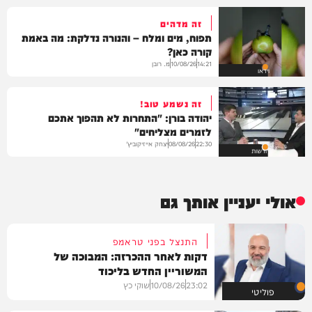
זה מדהים
תפוח, מים ומלח – והנורה נדלקת: מה באמת
קורה כאן?
מ. רובן
10/08/26
14:21
וידאו
זה נשמע טוב!
יהודה בורן: "התחרות לא תהפוך אתכם
לזמרים מצליחים"
יצחק אייזיקוביץ'
08/08/26
22:30
חדשות
אולי יעניין אותך גם
התנצל בפני טראמפ
דקות לאחר ההכרזה: המבוכה של
המשוריין החדש בליכוד
23:02
10/08/26
שוקי כץ
פוליטי