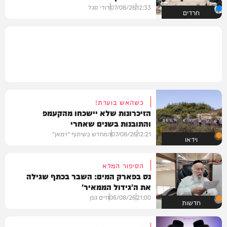
12:33
07/08/26
דודי סגל
חרדים
כשהאש בוערת!
הזיכרונות שלא יישכחו מהקעמפ
והתובנות בשנים שאחרי
12:21
07/08/26
המחדש בשיתוף "וימאן"
וידאו
הסיפור המלא
נס בפארק המים: השבר בכתף שגילה
את ה'גידול הממאיר'
21:00
06/08/26
חיים גפן
חדשות