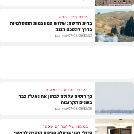
מזרח תיכון חדש
ברית חדשה: שלוש המעצמות המוסלמיות
בדרך להסכם הגנה
מזג האוויר
13:02
07/08/26
יצחק כהן
בעולם
הערכת מודיעין דרמטית
כך רוסיה עלולה לבחון את נאט"ו כבר
בשנים הקרובות
12:39
07/08/26
יצחק כהן
במעונו של הגרי"מ שכטר
גדולי רבני ברסלב בכינוס הוקרה לראשי