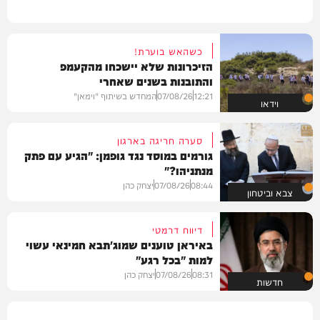
כשהאש בוערת!
הזיכרונות שלא יישכחו מהקעמפ
והתובנות בשנים שאחרי
12:21
07/08/26
המחדש בשיתוף "וימאן"
וידאו
סערה חריגה בארגון
גורמים במוסד נגד גופמן: "הגיע עם פתק
מנתניהו?"
08:44
07/08/26
יצחק כהן
צבא וביטחון
דיווח דרמטי
באיראן טוענים שמוג'תבא חמינאי עשוי
למות "בכל רגע"
08:31
07/08/26
יצחק כהן
חדשות