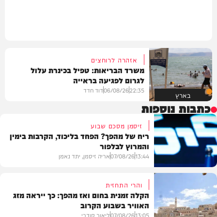
אזהרה לרוחצים
משרד הבריאות: טפיל בכינרת עלול
לגרום לפגיעה בראייה
22:35
06/08/26
דוד חדד
בארץ
כתבות נוספות
זיסמן מסכם שבוע
ריח של מהפך? הפחד בליכוד, הקרבות בימין
והמרוץ לבלפור
13:44
07/08/26
אריה זיסמן, יתד נאמן
והרי התחזית
הקלה זמנית בחום ואז מהפך: כך ייראה מזג
האוויר בשבוע הקרוב
פוליטי
13:05
07/08/26
ליאור סודרי