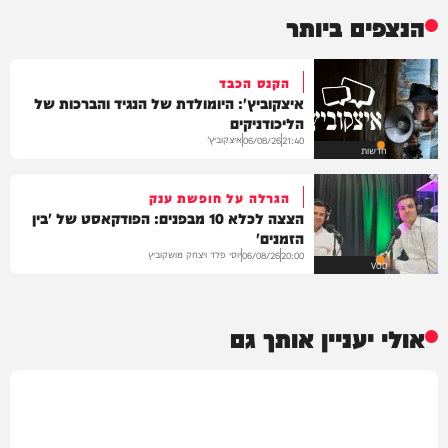
הנצפים ביותר
הקנס הכבד
איצקוביץ': היומולדת של הנגיד והברכות של
הליכודניקים
איצקוביץ'
06/08/26
21:40
חדשות
הגרלה על חופשת ענק
הצצה לכלא 10 מבפנים: הפודקאסט של 'בין
הזמנים'
יוסי פלד ויצחק מושקוביץ
06/08/26
20:00
VOD
אולי יעניין אותך גם