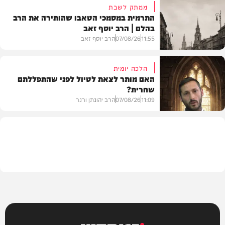
ממתק לשבת
התרמית במסמכי הטאבו שהותירה את הרב
בהלם | הרב יוסף זאב
דעות
11:55
07/08/26
הרב יוסף זאב
הלכה יומית
האם מותר לצאת לטיול לפני שהתפללתם
שחרית?
בית המדרש
11:09
07/08/26
הרב יהונתן ורנר
הלכה