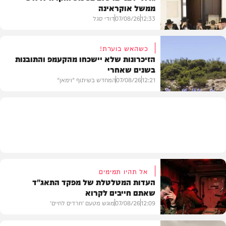
ממשל אוקראינה
בעולם
12:33
07/08/26
דודי סגל
כשהאש בוערת!
הזיכרונות שלא יישכחו מהקעמפ והתובנות
בשנים שאחרי
חרדים
12:21
07/08/26
המחדש בשיתוף "וימאן"
וידאו
אל תהיו תמימים
העדות המטלטלת של מפקד התאג"ד
שאתם חייבים לקרוא
12:09
07/08/26
מוגש מטעם 'חרדים לחיים'