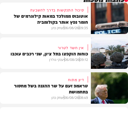
סיכול התנקשות בדרך להשבעה
אוטובוס ממולכד במאות קילוגרמים של
חומר נפץ אותר בקולומביה
09:35
06/08/26
יצחק כהן
אין חשד לטרור
כוחות הוקפצו בתל ציון, שני רכבים עוכבו
חדשות
09:12
06/08/26
יענקי גולדן
דיון מתוח
טראמפ זעם על שר ההגנה בשל מחסור
בתחמושת
חדשות
08:49
06/08/26
יצחק כהן
חדשות