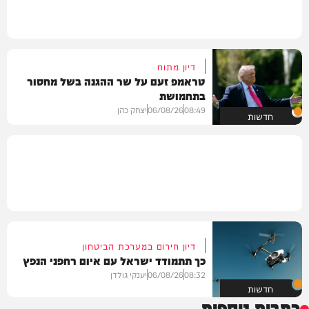
דיון מתוח
טראמפ זעם על שר ההגנה בשל מחסור
בתחמושת
08:49
06/08/26
יצחק כהן
חדשות
דיון חירום במערכת הביטחון
כך תתמודד ישראל עם איום רחפני הנפץ
08:32
06/08/26
יענקי גולדן
חדשות
כתבות נוספות