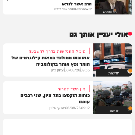
הרב אשר לנדאו
הרב אשר לנדאו
04/08/26
14:02
בית המדרש
אולי יעניין אותך גם
סיכול התנקשות בדרך להשבעה
אוטובוס ממולכד במאות קילוגרמים של
חומר נפץ אותר בקולומביה
09:35
06/08/26
יצחק כהן
חדשות
אין חשד לטרור
כוחות הוקפצו בתל ציון, שני רכבים
עוכבו
09:12
06/08/26
יענקי גולדן
חדשות