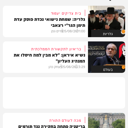
בית צדיקים יעמוד
גלריה: שמחת נישואי נכדת פוסק עדת
תימן הגר"י רצאבי
11:00
05/08/26
חיים גפן
גלריות
בריאיון לתקשורת הממלכתית
נשיא איראן: "לא מבין למה חיסלו את
המנהיג העליון"
23:29
05/08/26
יצחק כהן
בעולם
מכה לעולם התורה
בריטניה פתחה בחקירה נגד תורמים