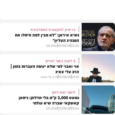
תוכן שיווקי
בריאיון לתקשורת הממלכתית
נשיא איראן: "לא מבין למה חיסלו את
המנהיג העליון"
23:29
05/08/26
יצחק כהן
5 דקות באור החיים
אוי ואבוי למי שלא יעשה העברות בזמן |
הרב עלי צאיג
בעולם
23:10
05/08/26
הרב עלי צאיג
הישג יוצא דופן
כמעט 2,000 ק"מ בלי תדלוק: ניסאן
קאשקאי שברה שיא עולמי
בית המדרש
22:44
05/08/26
יצחק כהן