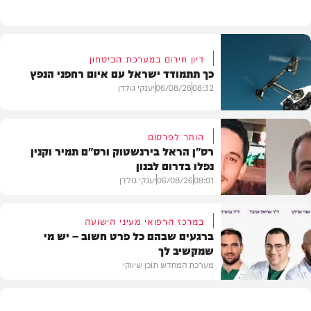
דיון חירום במערכת הביטחון
כך תתמודד ישראל עם איום רחפני הנפץ
08:32
06/08/26
יענקי גולדן
הותר לפרסום
רס"ן הראל בירנשטוק ורס"ם תמיר וקנין
נפלו בדרום לבנון
חדשות
08:01
06/08/26
יענקי גולדן
במרכז הרפואי מעיני הישועה
ברגעים שבהם כל פרט חשוב – יש מי
שמקשיב לך
חדשות
מערכת המחדש תוכן שיווקי